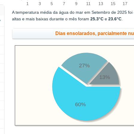
1
3
5
7
9
11
13
15
17
A temperatura média da água do mar em Setembro de 2025 foi
altas e mais baixas durante o mês foram
25.3°C
e
23.6°C
.
Dias ensolarados, parcialmente n
27%
13%
60%