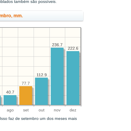
ublados também são possíveis.
embro, mm.
236.7
236.7
222.6
222.6
112.9
112.9
77.7
40.7
40.7
ago
set
out
nov
dez
Isso faz de setembro um dos meses mais