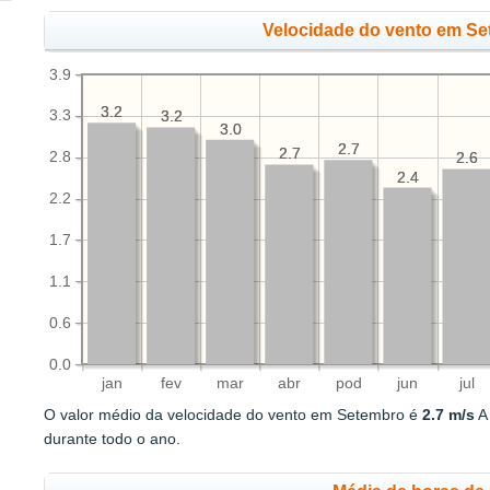
Velocidade do vento em Se
3.9
3.2
3.2
3.3
3.2
3.2
3.0
3.0
2.7
2.7
2.7
2.7
2.8
2.6
2.6
2.4
2.4
2.2
1.7
1.1
0.6
0.0
jan
fev
mar
abr
pod
jun
jul
O valor médio da velocidade do vento em Setembro é
2.7 m/s
A 
durante todo o ano.