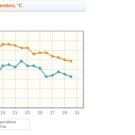
tembro, °C
19
21
23
25
27
29
31
peratura
rna