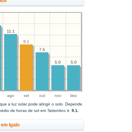
sol
11.1
11.1
9.1
7.5
7.5
5.0
5.0
5.0
5.0
ago
set
out
nov
dez
ue a luz solar pode atingir o solo. Depende
médio de horas de sol em Setembro é:
9.1.
 em Igalo