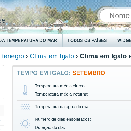
DA TEMPERATURA DO MAR
TODOS OS PAÍSES
WIDG
tenegro
Clima em Igalo
Clima em Igalo
9
TEMPO EM IGALO:
SETEMBRO
Temperatura média diurna:
%
Temperatura média noturna:
Temperatura da água do mar:
:
Número de dias ensolarados:
Duração do dia:
C