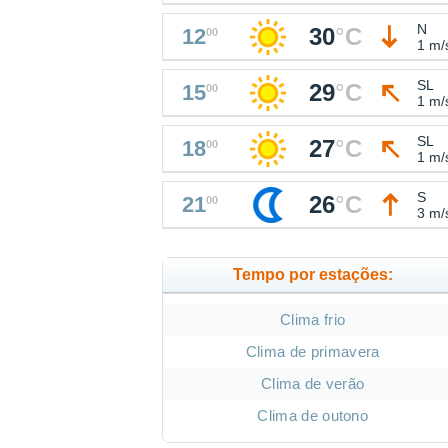
N
30
°
C
12
00
1 m/
SL
29
°
C
15
00
1 m/
SL
27
°
C
18
00
1 m/
S
26
°
C
21
00
3 m/
Tempo por estações:
Clima frio
Clima de primavera
Clima de verão
Clima de outono