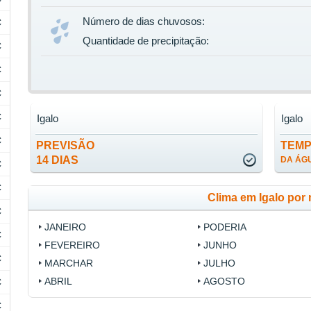
Número de dias chuvosos:
C
Quantidade de precipitação:
C
C
C
C
Igalo
Igalo
C
PREVISÃO
TEM
14 DIAS
DA ÁG
C
C
Clima em Igalo por
C
JANEIRO
PODERIA
C
FEVEREIRO
JUNHO
C
MARCHAR
JULHO
ABRIL
AGOSTO
C
C