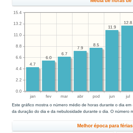
Média de horas de 
15.4
12.8
12.8
13.2
11.9
11.9
11.0
8.5
8.5
8.8
7.9
7.9
6.7
6.7
6.6
6.0
6.0
4.7
4.7
4.4
2.2
0.0
jan
fev
mar
abr
pod
jun
jul
Este gráfico mostra o número médio de horas durante o dia em q
da duração do dia e da nebulosidade durante o dia. O número 
Melhor época para férias