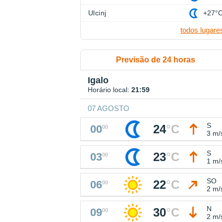
Ulcinj
+27°
todos lugare
Previsão de 24 horas
Igalo
Horário local:
21:59
07 AGOSTO
S
24
°
C
00
00
3 m/
S
23
°
C
03
00
1 m/
SO
22
°
C
06
00
2 m/
N
30
°
C
09
00
2 m/