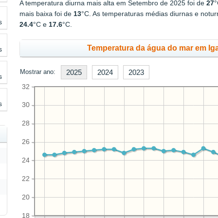
A temperatura diurna mais alta em Setembro de 2025 foi de
27
°
mais baixa foi de
13
°C. As temperaturas médias diurnas e notu
s
24.4
°C e
17.6
°C.
Temperatura da água do mar em Ig
s
Mostrar ano:
2025
2024
2023
s
32
s
30
28
26
24
22
20
18