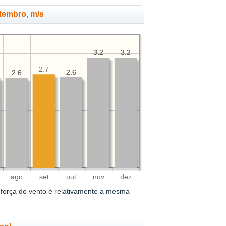
tembro, m/s
3.2
3.2
3.2
3.2
2.7
2.6
2.6
2.6
2.6
ago
set
out
nov
dez
força do vento é relativamente a mesma