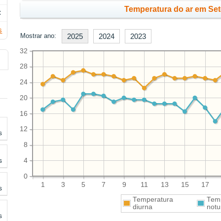
Temperatura do ar em Se
C
s
Mostrar ano:
2025
2024
2023
32
28
24
20
16
12
s
8
s
4
0
1
3
5
7
9
11
13
15
17
s
Temperatura
Tem
diurna
notu
s