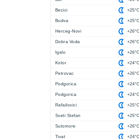
Becici
+25°
Budva
+25°
Herceg-Novi
+26°
Dobra Voda
+26°
Igalo
+26°
Kotor
+24°
Petrovac
+26°
Podgorica
+24°
Podgorica
+24°
Rafailovici
+25°
Sveti Stefan
+25°
Sutomore
+26°
Tivat
+24°