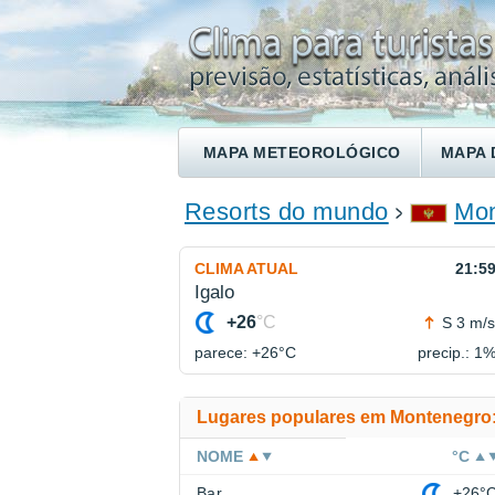
MAPA METEOROLÓGICO
MAPA 
ENCONTRE UM HOTEL
Resorts do mundo
Mon
CLIMA ATUAL
21:5
Igalo
+26
°C
S 3 m/s
parece: +26°
C
precip.: 1
Lugares populares em Montenegro
NOME
°C
Bar
+26°