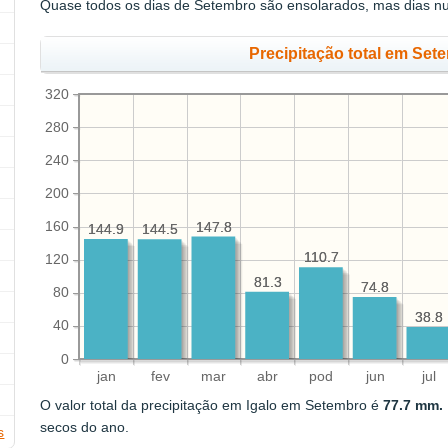
Quase todos os dias de Setembro são ensolarados, mas dias n
Precipitação total em Set
320
280
240
200
160
147.8
147.8
144.9
144.9
144.5
144.5
110.7
110.7
120
81.3
81.3
74.8
74.8
80
38.8
38.8
40
0
jan
fev
mar
abr
pod
jun
jul
O valor total da precipitação em Igalo em Setembro é
77.7 mm.
secos do ano.
s