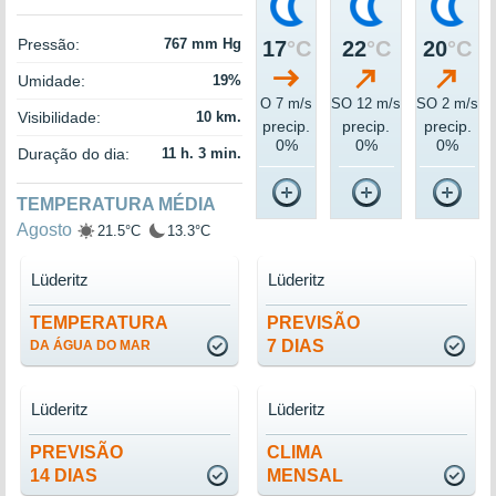
Pressão:
767 mm Hg
17
°C
22
°C
20
°C
Umidade:
19%
O 7 m/s
SO 12 m/s
SO 2 m/s
Visibilidade:
10 km.
precip.
precip.
precip.
0%
0%
0%
Duração do dia:
11 h. 3 min.
TEMPERATURA MÉDIA
Agosto
21.5°C
13.3°C
Lüderitz
Lüderitz
TEMPERATURA
PREVISÃO
7 DIAS
DA ÁGUA DO MAR
Lüderitz
Lüderitz
PREVISÃO
CLIMA
14 DIAS
MENSAL