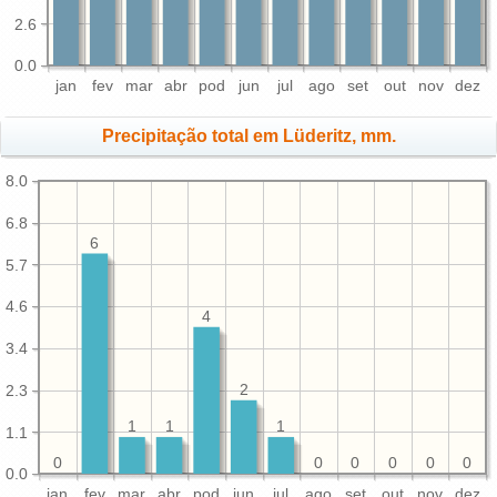
2.6
0.0
jan
fev
mar
abr
pod
jun
jul
ago
set
out
nov
dez
Precipitação total em Lüderitz, mm.
8.0
6.8
6
5.7
4.6
4
3.4
2.3
2
1
1
1
1.1
0
0
0
0
0
0
0.0
jan
fev
mar
abr
pod
jun
jul
ago
set
out
nov
dez