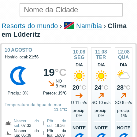
Resorts do mundo
Namíbia
Clima
em Lüderitz
10 AGOSTO
10.08
11.08
12.08
Horário local:
21:56
SEG
TER
QUA
DIA
DIA
DIA
19
°C
NO
8 m/s
20
°C
24
°C
28
°C
Precip.: 0%
Parece:
19°C
O 11 m/s
SO 10 m/s
SO 8 m/s
Temperatura da água do mar:
11.1°C
precip.
precip.
precip.
0%
0%
1%
Nascer do
Pôr do
|
sol:
07:33
sol:
18:36
NOITE
NOITE
NOITE
Nascer da
Pôr da
|
lua: 05:39
lua: 16:09