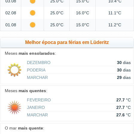
03.08
25.0°C
15.0°C
10.4°C
02.08
25.0°C
16.0°C
11.1°C
01.08
25.0°C
15.0°C
11.2°C
Melhor época para férias em Lüderitz
Meses
mais ensolarados
:
DEZEMBRO
30
dias
PODERIA
30
dias
MARCHAR
29
dias
Meses
mais quentes
:
FEVEREIRO
27.7
°C
JANEIRO
27.7
°C
MARCHAR
27.6
°C
O mar
mais quente
: