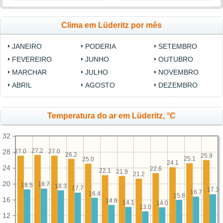
Clima em Lüderitz por mês
JANEIRO
PODERIA
SETEMBRO
FEVEREIRO
JUNHO
OUTUBRO
MARCHAR
JULHO
NOVEMBRO
ABRIL
AGOSTO
DEZEMBRO
Temperatura do ar em Lüderitz, °C
32
27.2
27.0
27.0
28
26.2
25.9
25.1
25.0
24.1
24
22.6
22.1
21.9
21.2
20
18.7
18.5
18.3
17.7
17.3
16.7
16.4
15.8
16
14.6
14.1
14.0
13.0
12