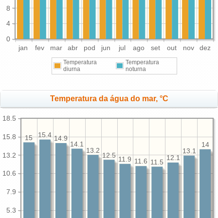
8
4
0
jan
fev
mar
abr
pod
jun
jul
ago
set
out
nov
dez
Temperatura
Temperatura
diurna
noturna
Temperatura da água do mar, °C
18.5
15.4
15.8
15
14.9
14.1
14
13.2
13.1
13.2
12.5
12.1
11.9
11.6
11.5
10.6
7.9
5.3