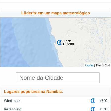
Lüderitz em um mapa meteorológico
Leaflet
| Tiles © Esri
Lugares populares na Namíbia:
Windhoek
+6°C
Karasburg
+9°C