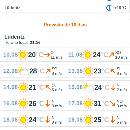
Lüderitz
+19°C
Previsão de 10 dias
Lüderitz
Horário local:
21:56
O
SO
20
°
C
24
°
C
10.08
11.08
11 m/s
10 m/s
SO
SL
28
°
C
23
°
C
12.08
13.08
8 m/s
8 m/s
SL
N
21
°
C
24
°
C
14.08
15.08
3 m/s
2 m/s
N
NO
26
°
C
31
°
C
16.08
17.08
3 m/s
3 m/s
N
N
24
°
C
25
°
C
18.08
19.08
8 m/s
6 m/s