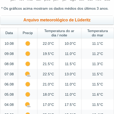
* Os gráficos acima mostram os dados médios dos últimos 3 anos.
Arquivo meteorológico de Lüderitz
Temperatura do ar
Temperatura
Data
Precip
dia / noite
do mar
10.08
22.0°C
10.0°C
11.1°C
09.08
19.5°C
11.0°C
11.2°C
08.08
21.5°C
11.5°C
11.3°C
07.08
22.5°C
13.0°C
11.5°C
06.08
21.0°C
11.0°C
11.5°C
05.08
18.0°C
11.0°C
11.6°C
04.08
17.0°C
17.5°C
11.5°C