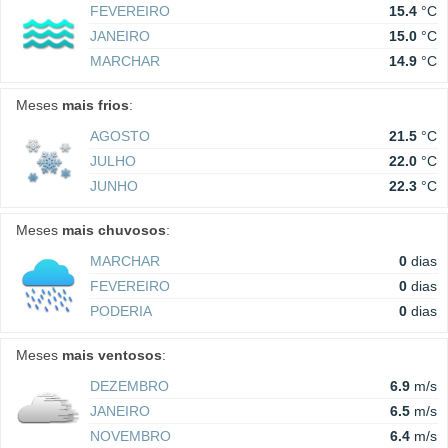
FEVEREIRO
15.4
°C
JANEIRO
15.0
°C
MARCHAR
14.9
°C
Meses
mais frios
:
AGOSTO
21.5
°C
JULHO
22.0
°C
JUNHO
22.3
°C
Meses
mais chuvosos
:
MARCHAR
0
dias
FEVEREIRO
0
dias
PODERIA
0
dias
Meses
mais ventosos
:
DEZEMBRO
6.9
m/s
JANEIRO
6.5
m/s
NOVEMBRO
6.4
m/s