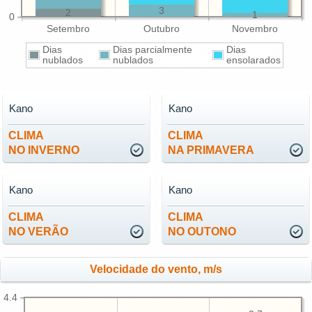
3
2
1
0
Setembro
Outubro
Novembro
Dias
Dias parcialmente
Dias
nublados
nublados
ensolarados
Kano
Kano
CLIMA
CLIMA
NO INVERNO
NA PRIMAVERA
Kano
Kano
CLIMA
CLIMA
NO VERÃO
NO OUTONO
Velocidade do vento, m/s
4.4