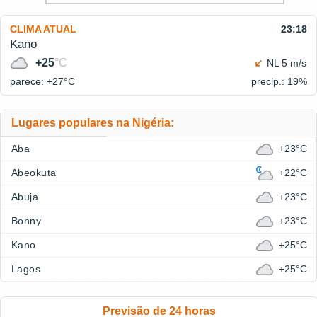
CLIMA ATUAL
23:18
Kano
+25
°C
NL 5 m/s
parece: +27°
C
precip.: 19%
Lugares populares na Nigéria:
Aba
+23°C
Abeokuta
+22°C
Abuja
+23°C
Bonny
+23°C
Kano
+25°C
Lagos
+25°C
Previsão de 24 horas