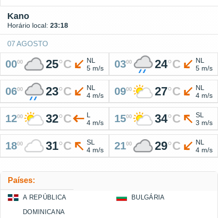
Kano
Horário local:
23:18
07 AGOSTO
NL
NL
25
°
C
24
°
C
00
03
00
00
5 m/s
5 m/s
NL
NL
23
°
C
27
°
C
06
09
00
00
4 m/s
4 m/s
L
SL
32
°
C
34
°
C
12
15
00
00
4 m/s
3 m/s
SL
NL
31
°
C
29
°
C
18
21
00
00
4 m/s
4 m/s
Países:
A REPÚBLICA
BULGÁRIA
DOMINICANA