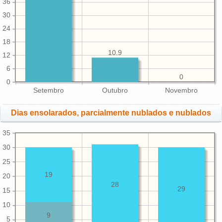
36
30
24
18
10.9
12
6
0
0
Setembro
Outubro
Novembro
Dias ensolarados, parcialmente nublados e nublados
35
30
25
19
20
28
29
15
10
9
5