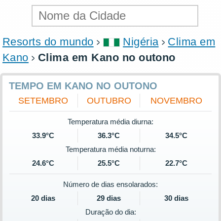
Resorts do mundo
Nigéria
Clima em
Kano
Clima em Kano no outono
TEMPO EM KANO NO OUTONO
SETEMBRO
OUTUBRO
NOVEMBRO
Temperatura média diurna:
33.9°C
36.3°C
34.5°C
Temperatura média noturna:
24.6°C
25.5°C
22.7°C
Número de dias ensolarados:
20 dias
29 dias
30 dias
Duração do dia: