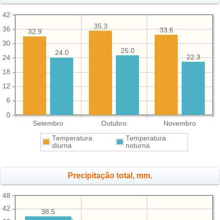
42
35.3
36
33.6
32.9
30
25.0
24.0
22.3
24
18
12
6
0
Setembro
Outubro
Novembro
Temperatura
Temperatura
diurna
noturna
Precipitação total, mm.
48
42
38.5