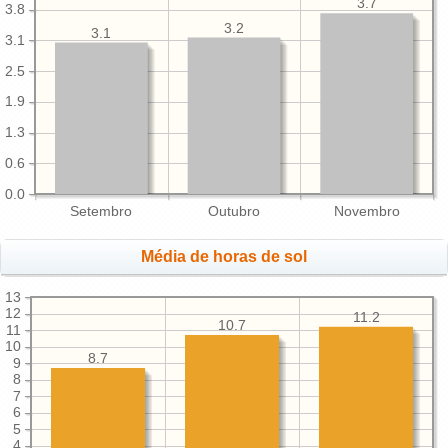
3.7
3.8
3.2
3.1
3.1
2.5
1.9
1.3
0.6
0.0
Setembro
Outubro
Novembro
Média de horas de sol
13
12
11.2
10.7
11
10
8.7
9
8
7
6
5
4