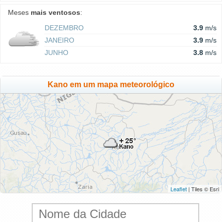
Meses
mais ventosos
:
DEZEMBRO
3.9
m/s
JANEIRO
3.9
m/s
JUNHO
3.8
m/s
Kano em um mapa meteorológico
Leaflet
| Tiles © Esri