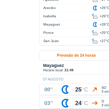
Arecibo
+25°
Isabella
+26°
Mayaguez
+26°
Ponce
+25°
San Juan
+27°
Previsão de 24 horas
Mayaguez
Horário local:
21:49
07 AGOSTO
SO
25
°
C
00
00
3 m/
O
24
°
C
03
00
3 m/