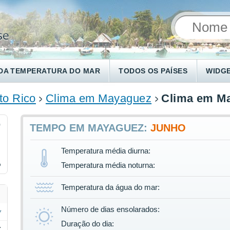
DA TEMPERATURA DO MAR
TODOS OS PAÍSES
WIDG
to Rico
Clima em Mayaguez
Clima em M
9
TEMPO EM MAYAGUEZ:
JUNHO
Temperatura média diurna:
%
Temperatura média noturna:
Temperatura da água do mar:
Número de dias ensolarados:
Duração do dia:
C