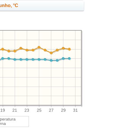
unho, °C
19
21
23
25
27
29
31
peratura
rna