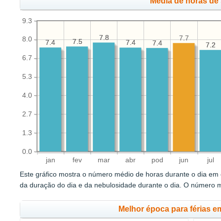
Média de horas de 
9.3
7.8
7.8
7.7
8.0
7.5
7.5
7.4
7.4
7.4
7.4
7.4
7.4
7.2
7.2
6.7
5.3
4.0
2.7
1.3
0.0
jan
fev
mar
abr
pod
jun
jul
Este gráfico mostra o número médio de horas durante o dia em q
da duração do dia e da nebulosidade durante o dia. O número 
Melhor época para férias 