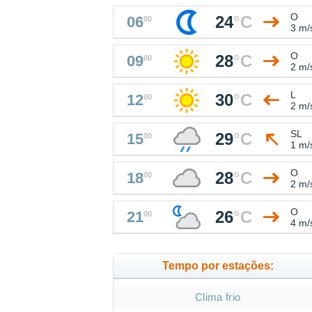
O
24
°
C
06
00
3 m/
O
28
°
C
09
00
2 m/
L
30
°
C
12
00
2 m/
SL
29
°
C
15
00
1 m/
O
28
°
C
18
00
2 m/
O
26
°
C
21
00
4 m/
Tempo por estações:
Clima frio