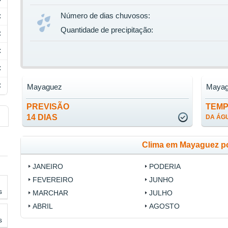
Número de dias chuvosos:
C
Quantidade de precipitação:
C
C
C
C
Mayaguez
Maya
PREVISÃO
TEM
14 DIAS
DA ÁG
Clima em Mayaguez p
JANEIRO
PODERIA
FEVEREIRO
JUNHO
s
MARCHAR
JULHO
ABRIL
AGOSTO
s