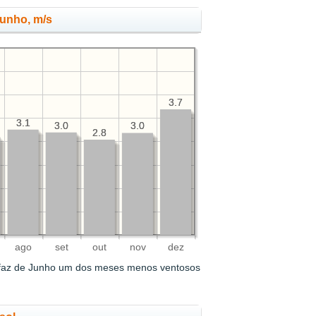
Junho, m/s
3.7
3.7
3.1
3.1
3.0
3.0
3.0
3.0
2.8
2.8
ago
set
out
nov
dez
faz de Junho um dos meses menos ventosos