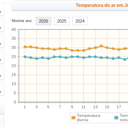
Temperatura do ar em J
s
Mostrar ano:
2026
2025
2024
s
40
35
s
30
25
s
20
15
s
10
s
5
0
1
3
5
7
9
11
13
15
17
Temperatura
Tem
diurna
notu