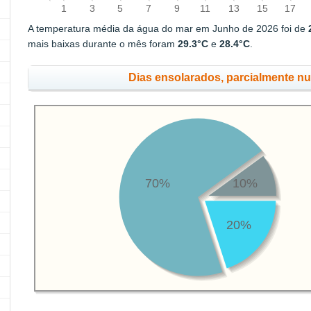
1
3
5
7
9
11
13
15
17
A temperatura média da água do mar em Junho de 2026 foi de
mais baixas durante o mês foram
29.3°C
e
28.4°C
.
Dias ensolarados, parcialmente n
70%
10%
20%