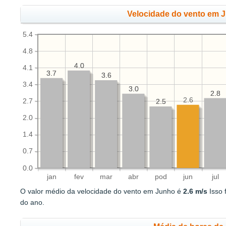
Velocidade do vento em 
5.4
4.8
4.0
4.0
4.1
3.7
3.7
3.6
3.6
3.4
3.0
3.0
2.8
2.8
2.6
2.7
2.5
2.5
2.0
1.4
0.7
0.0
jan
fev
mar
abr
pod
jun
jul
O valor médio da velocidade do vento em Junho é
2.6 m/s
Isso 
do ano.