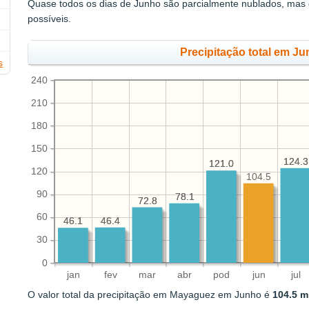
Quase todos os dias de Junho são parcialmente nublados, mas
possíveis.
Precipitação total em J
s
240
210
180
150
124.3
124.3
121.0
121.0
120
104.5
90
78.1
78.1
72.8
72.8
60
46.4
46.4
46.1
46.1
30
0
jan
fev
mar
abr
pod
jun
jul
O valor total da precipitação em Mayaguez em Junho é
104.5 