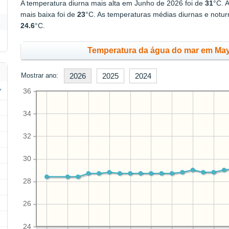
A temperatura diurna mais alta em Junho de 2026 foi de
31
°C. 
mais baixa foi de
23
°C. As temperaturas médias diurnas e notu
24.6
°C.
Temperatura da água do mar em Ma
Mostrar ano:
2026
2025
2024
36
34
32
30
28
26
24