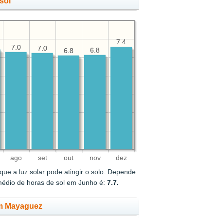
sol
7.4
7.4
7.0
7.0
7.0
7.0
6.8
6.8
6.8
6.8
ago
set
out
nov
dez
ue a luz solar pode atingir o solo. Depende
médio de horas de sol em Junho é:
7.7.
em Mayaguez