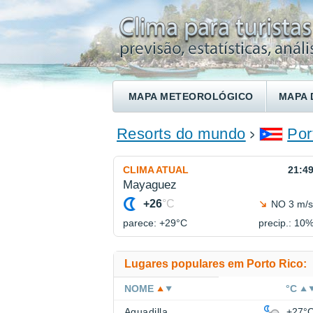
MAPA METEOROLÓGICO
MAPA 
ENCONTRE UM HOTEL
Resorts do mundo
Por
CLIMA ATUAL
21:4
Mayaguez
+26
°C
NO 3 m/s
parece: +29°
C
precip.: 10
Lugares populares em Porto Rico:
NOME
°C
Aguadilla
+27°