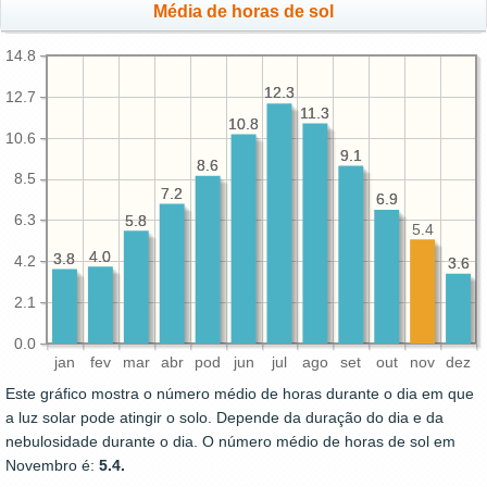
Média de horas de sol
14.8
12.3
12.3
12.7
11.3
11.3
10.8
10.8
10.6
9.1
9.1
8.6
8.6
8.5
7.2
7.2
6.9
6.9
6.3
5.8
5.8
5.4
4.0
4.0
3.8
3.8
4.2
3.6
3.6
2.1
0.0
jan
fev
mar
abr
pod
jun
jul
ago
set
out
nov
dez
Este gráfico mostra o número médio de horas durante o dia em que
a luz solar pode atingir o solo. Depende da duração do dia e da
nebulosidade durante o dia. O número médio de horas de sol em
Novembro é:
5.4.