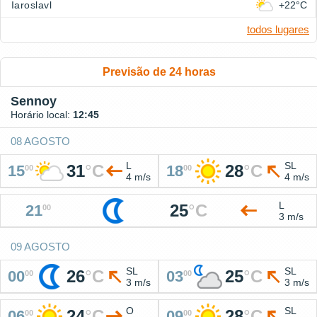
Iaroslavl
+22°C
todos lugares
Previsão de 24 horas
Sennoy
Horário local:
12:45
08 AGOSTO
L
SL
31
°
C
28
°
C
15
18
00
00
4 m/s
4 m/s
L
25
°
C
21
00
3 m/s
09 AGOSTO
SL
SL
26
°
C
25
°
C
00
03
00
00
3 m/s
3 m/s
O
SL
24
°
C
28
°
C
06
09
00
00