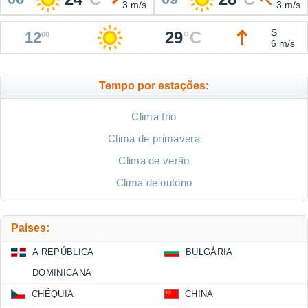
3 m/s
3 m/s
S
29
°
C
12
00
6 m/s
Tempo por estações:
Clima frio
Clima de primavera
Clima de verão
Clima de outono
Países:
A REPÚBLICA
BULGÁRIA
DOMINICANA
CHÉQUIA
CHINA