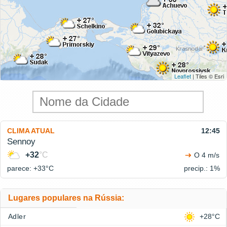
Leaflet
| Tiles © Esri
CLIMA ATUAL
12:45
Sennoy
+32
°C
O 4 m/s
parece: +33°
C
precip.: 1%
Lugares populares na Rússia:
Adler
+28°C