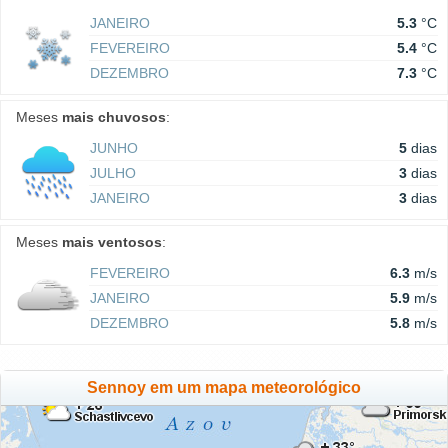
JANEIRO
5.3
°C
FEVEREIRO
5.4
°C
DEZEMBRO
7.3
°C
Meses
mais chuvosos
:
JUNHO
5
dias
JULHO
3
dias
JANEIRO
3
dias
Meses
mais ventosos
:
FEVEREIRO
6.3
m/s
JANEIRO
5.9
m/s
DEZEMBRO
5.8
m/s
Sennoy em um mapa meteorológico