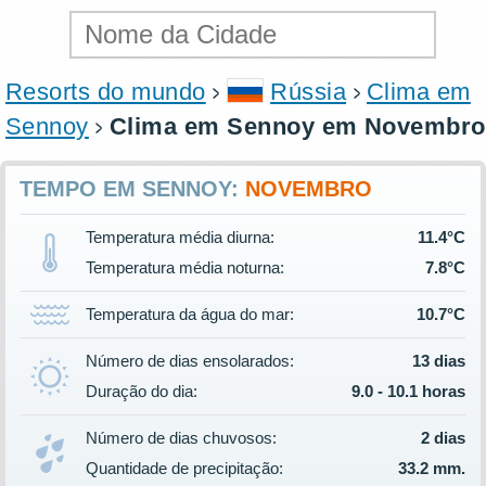
Resorts do mundo
Rússia
Clima em
Sennoy
Clima em Sennoy em Novembro
TEMPO EM SENNOY:
NOVEMBRO
Temperatura média diurna:
11.4°C
Temperatura média noturna:
7.8°C
Temperatura da água do mar:
10.7°C
Número de dias ensolarados:
13 dias
Duração do dia:
9.0 - 10.1 horas
Número de dias chuvosos:
2 dias
Quantidade de precipitação:
33.2 mm.