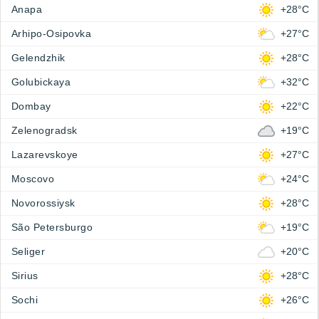
Anapa
+28°C
Arhipo-Osipovka
+27°C
Gelendzhik
+28°C
Golubickaya
+32°C
Dombay
+22°C
Zelenogradsk
+19°C
Lazarevskoye
+27°C
Moscovo
+24°C
Novorossiysk
+28°C
São Petersburgo
+19°C
Seliger
+20°C
Sirius
+28°C
Sochi
+26°C