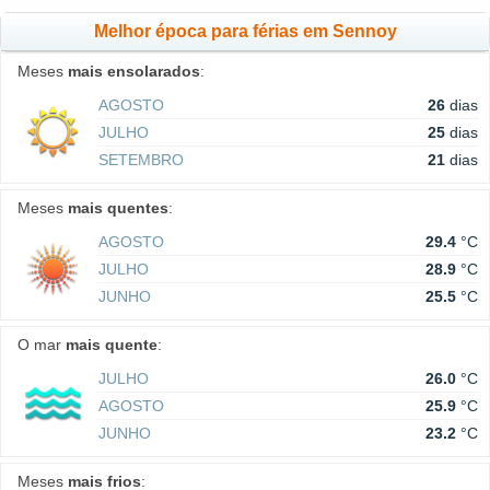
Melhor época para férias em Sennoy
Meses
mais ensolarados
:
AGOSTO
26
dias
JULHO
25
dias
SETEMBRO
21
dias
Meses
mais quentes
:
AGOSTO
29.4
°C
JULHO
28.9
°C
JUNHO
25.5
°C
O mar
mais quente
:
JULHO
26.0
°C
AGOSTO
25.9
°C
JUNHO
23.2
°C
Meses
mais frios
: