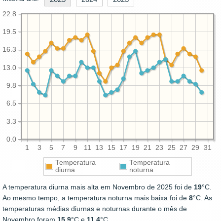
22.8
19.5
16.3
13.0
9.8
6.5
3.3
0.0
1
3
5
7
9
11
13
15
17
19
21
23
25
27
29
31
Temperatura
Temperatura
diurna
noturna
A temperatura diurna mais alta em Novembro de 2025 foi de
19
°C.
Ao mesmo tempo, a temperatura noturna mais baixa foi de
8
°C. As
temperaturas médias diurnas e noturnas durante o mês de
Novembro foram
15.9
°C e
11.4
°C.