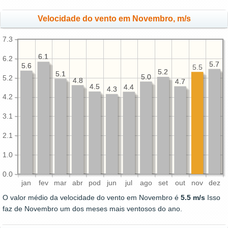
Velocidade do vento em Novembro, m/s
7.3
6.1
6.1
6.2
5.7
5.7
5.6
5.6
5.5
5.2
5.2
5.1
5.1
5.0
5.0
5.2
4.8
4.8
4.7
4.7
4.5
4.5
4.4
4.4
4.3
4.3
4.2
3.1
2.1
1.0
0.0
jan
fev
mar
abr
pod
jun
jul
ago
set
out
nov
dez
O valor médio da velocidade do vento em Novembro é
5.5 m/s
Isso
faz de Novembro um dos meses mais ventosos do ano.