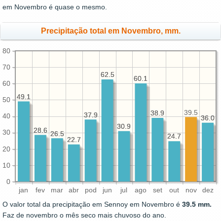
em Novembro é quase o mesmo.
Precipitação total em Novembro, mm.
80
70
62.5
62.5
60.1
60.1
60
49.1
49.1
50
39.5
38.9
38.9
37.9
37.9
40
36.0
36.0
30.9
30.9
28.6
28.6
30
26.5
26.5
24.7
24.7
22.7
22.7
20
10
0
jan
fev
mar
abr
pod
jun
jul
ago
set
out
nov
dez
O valor total da precipitação em Sennoy em Novembro é
39.5 mm.
Faz de novembro o mês seco mais chuvoso do ano.