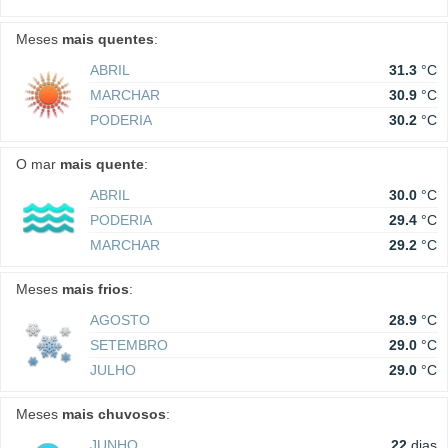
Meses
mais quentes
:
ABRIL
31.3
°C
MARCHAR
30.9
°C
PODERIA
30.2
°C
O mar
mais quente
:
ABRIL
30.0
°C
PODERIA
29.4
°C
MARCHAR
29.2
°C
Meses
mais frios
:
AGOSTO
28.9
°C
SETEMBRO
29.0
°C
JULHO
29.0
°C
Meses
mais chuvosos
:
JUNHO
22
dias