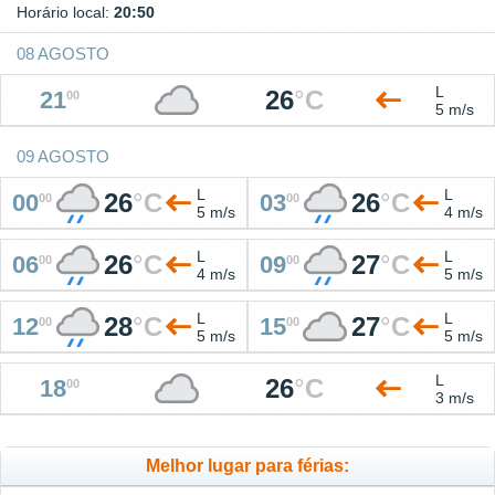
Horário local:
20:50
08 AGOSTO
L
26
°
C
21
00
5 m/s
09 AGOSTO
L
L
26
°
C
26
°
C
00
03
00
00
5 m/s
4 m/s
L
L
26
°
C
27
°
C
06
09
00
00
4 m/s
5 m/s
L
L
28
°
C
27
°
C
12
15
00
00
5 m/s
5 m/s
L
26
°
C
18
00
3 m/s
Melhor lugar para férias: