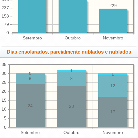
229
237
158
79
0
Setembro
Outubro
Novembro
Dias ensolarados, parcialmente nublados e nublados
35
1
30
0
1
6
8
25
12
20
15
24
23
10
17
5
0
Setembro
Outubro
Novembro