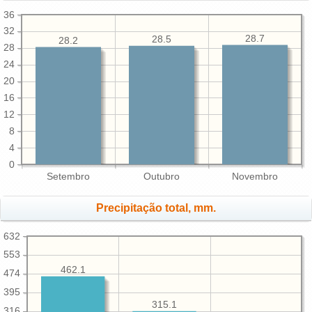
36
32
28.7
28.5
28.2
28
24
20
16
12
8
4
0
Setembro
Outubro
Novembro
Precipitação total, mm.
632
553
462.1
474
395
315.1
316