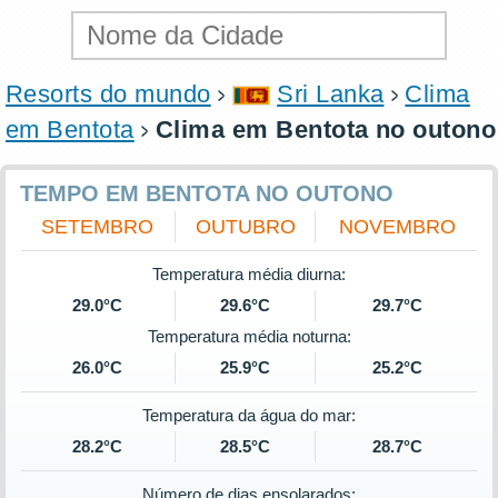
Resorts do mundo
Sri Lanka
Clima
em Bentota
Clima em Bentota no outono
TEMPO EM BENTOTA NO OUTONO
SETEMBRO
OUTUBRO
NOVEMBRO
Temperatura média diurna:
29.0°C
29.6°C
29.7°C
Temperatura média noturna:
26.0°C
25.9°C
25.2°C
Temperatura da água do mar:
28.2°C
28.5°C
28.7°C
Número de dias ensolarados: