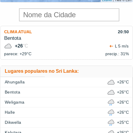
CLIMA ATUAL
20:50
Bentota
+26
°C
L 5 m/s
parece: +29°
C
precip.: 31%
Lugares populares no Sri Lanka:
Ahungalla
+26°C
Bentota
+26°C
Weligama
+26°C
Halle
+26°C
Dikwella
+25°C
Kalutara
+26°C