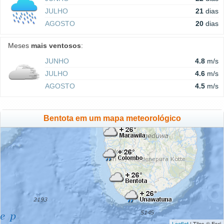
JULHO
21
dias
AGOSTO
20
dias
Meses
mais ventosos
:
JUNHO
4.8
m/s
JULHO
4.6
m/s
AGOSTO
4.5
m/s
Bentota em um mapa meteorológico
Leaflet
| Tiles © Esri