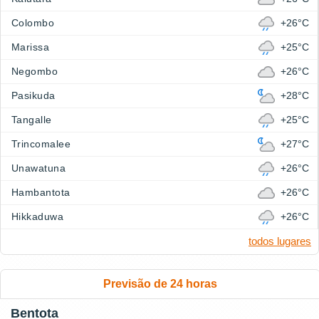
Colombo
+26°C
Marissa
+25°C
Negombo
+26°C
Pasikuda
+28°C
Tangalle
+25°C
Trincomalee
+27°C
Unawatuna
+26°C
Hambantota
+26°C
Hikkaduwa
+26°C
todos lugares
Previsão de 24 horas
Bentota