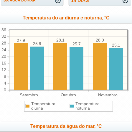
14 DIAS
DA ÁGUA DO MAR
Temperatura do ar diurna e noturna, °C
36
32
28.1
28.0
27.9
28
25.9
25.7
25.1
24
20
16
12
8
4
0
Setembro
Outubro
Novembro
Temperatura
Temperatura
diurna
noturna
Temperatura da água do mar, °C