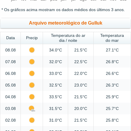
* Os gráficos acima mostram os dados médios dos últimos 3 anos.
Arquivo meteorológico de Gulluk
Temperatura do ar
Temperatura
Data
Precip
dia / noite
do mar
08.08
34.0°C
21.5°C
27.1°C
07.08
32.0°C
22.5°C
26.8°C
06.08
33.0°C
22.0°C
26.6°C
05.08
32.5°C
23.0°C
26.3°C
04.08
33.5°C
21.5°C
25.9°C
03.08
31.5°C
20.0°C
25.7°C
02.08
31.0°C
21.5°C
25.8°C