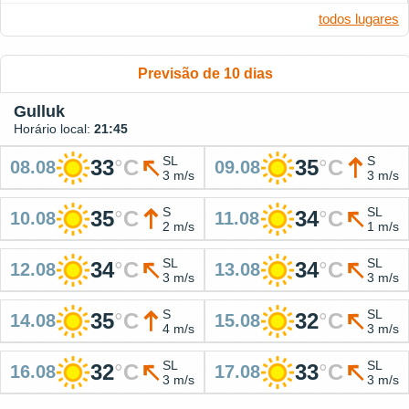
todos lugares
Previsão de 10 dias
Gulluk
Horário local:
21:45
SL
S
33
°
C
35
°
C
08.08
09.08
3 m/s
3 m/s
S
SL
35
°
C
34
°
C
10.08
11.08
2 m/s
1 m/s
SL
SL
34
°
C
34
°
C
12.08
13.08
3 m/s
3 m/s
S
SL
35
°
C
32
°
C
14.08
15.08
4 m/s
3 m/s
SL
SL
32
°
C
33
°
C
16.08
17.08
3 m/s
3 m/s