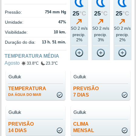
Pressão:
754 mm Hg
25
°C
25
°C
25
°C
Umidade:
47%
SO 2 m/s
SO 2 m/s
SO 2 m/s
Visibilidade:
10 km.
precip.
precip.
precip.
2%
3%
2%
Duração do dia:
13 h. 51 min.
TEMPERATURA MÉDIA
Agosto
33.8°C
23.3°C
Gulluk
Gulluk
TEMPERATURA
PREVISÃO
7 DIAS
DA ÁGUA DO MAR
Gulluk
Gulluk
PREVISÃO
CLIMA
14 DIAS
MENSAL