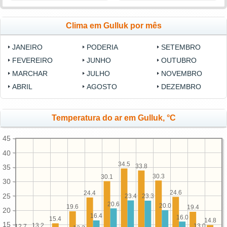
Clima em Gulluk por mês
JANEIRO
PODERIA
SETEMBRO
FEVEREIRO
JUNHO
OUTUBRO
MARCHAR
JULHO
NOVEMBRO
ABRIL
AGOSTO
DEZEMBRO
Temperatura do ar em Gulluk, °C
45
40
34.5
33.8
35
30.3
30.1
30
24.6
24.4
25
23.4
23.3
20.6
20.0
19.6
19.4
20
16.4
16.0
15.4
14.8
15
13.2
13.0
12.7