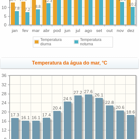
12.3
10.2
8.8
10
7.8
7.2
5
0
jan
fev
mar
abr
pod
jun
jul
ago
set
out
nov
dez
Temperatura
Temperatura
diurna
noturna
Temperatura da água do mar, °C
36
32
27.6
27.2
28
26.1
24.5
22.8
24
20.6
20.4
20
18.6
17.4
17.3
16.1
16.1
16
12