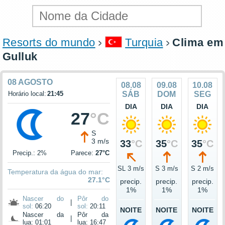
Resorts do mundo
Turquia
Clima em
Gulluk
08 AGOSTO
08.08
09.08
10.08
Horário local:
21:45
SÁB
DOM
SEG
DIA
DIA
DIA
27
°C
S
3 m/s
33
°C
35
°C
35
°C
Precip.: 2%
Parece:
27°C
SL 3 m/s
S 3 m/s
S 2 m/s
Temperatura da água do mar:
27.1°C
precip.
precip.
precip.
1%
1%
1%
Nascer do
Pôr do
|
sol:
06:20
sol:
20:11
NOITE
NOITE
NOITE
Nascer da
Pôr da
|
lua: 01:01
lua: 16:47