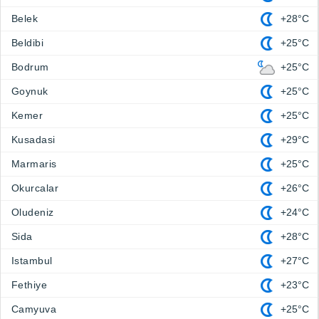
Belek
+28°C
Beldibi
+25°C
Bodrum
+25°C
Goynuk
+25°C
Kemer
+25°C
Kusadasi
+29°C
Marmaris
+25°C
Okurcalar
+26°C
Oludeniz
+24°C
Sida
+28°C
Istambul
+27°C
Fethiye
+23°C
Camyuva
+25°C