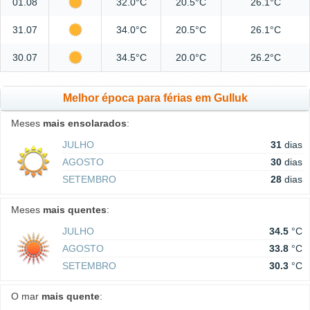
01.08
32.0°C
20.5°C
26.1°C
31.07
34.0°C
20.5°C
26.1°C
30.07
34.5°C
20.0°C
26.2°C
Melhor época para férias em Gulluk
Meses
mais ensolarados
:
JULHO
31
dias
AGOSTO
30
dias
SETEMBRO
28
dias
Meses
mais quentes
:
JULHO
34.5
°C
AGOSTO
33.8
°C
SETEMBRO
30.3
°C
O mar
mais quente
: