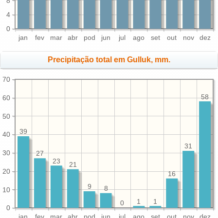
8
4
0
jan
fev
mar
abr
pod
jun
jul
ago
set
out
nov
dez
Precipitação total em Gulluk, mm.
70
58
60
50
39
40
31
30
27
23
21
20
16
9
8
10
1
1
0
0
jan
fev
mar
abr
pod
jun
jul
ago
set
out
nov
dez