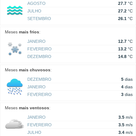
AGOSTO
27.7
°C
JULHO
27.2
°C
SETEMBRO
26.1
°C
Meses
mais frios
:
JANEIRO
12.7
°C
FEVEREIRO
13.2
°C
DEZEMBRO
14.8
°C
Meses
mais chuvosos
:
DEZEMBRO
5
dias
JANEIRO
4
dias
FEVEREIRO
3
dias
Meses
mais ventosos
:
JANEIRO
3.5
m/s
FEVEREIRO
3.5
m/s
JULHO
3.4
m/s