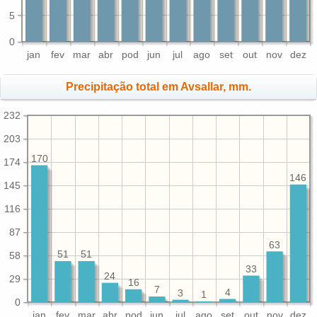
5
0
jan
fev
mar
abr
pod
jun
jul
ago
set
out
nov
dez
Precipitação total em Avsallar, mm.
232
203
170
174
146
145
116
87
63
51
51
58
33
24
29
16
7
4
3
1
0
jan
fev
mar
abr
pod
jun
jul
ago
set
out
nov
dez