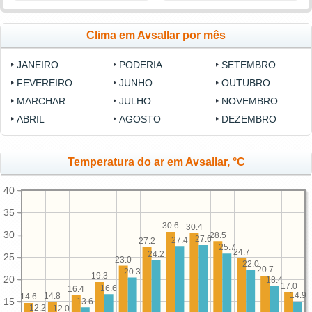
Clima em Avsallar por mês
JANEIRO
PODERIA
SETEMBRO
FEVEREIRO
JUNHO
OUTUBRO
MARCHAR
JULHO
NOVEMBRO
ABRIL
AGOSTO
DEZEMBRO
Temperatura do ar em Avsallar, °C
40
35
30.6
30.4
30
28.5
27.6
27.4
27.2
25.7
24.7
24.2
25
23.0
22.0
20.7
20.3
19.3
20
18.4
17.0
16.6
16.4
14.9
14.8
14.6
15
13.6
12.2
12.0