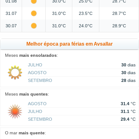
01.08
30.0°C
25.0°C
28.7°C
31.07
31.0°C
23.5°C
28.7°C
30.07
31.0°C
24.0°C
28.9°C
Melhor época para férias em Avsallar
Meses
mais ensolarados
:
JULHO
30
dias
AGOSTO
30
dias
SETEMBRO
28
dias
Meses
mais quentes
:
AGOSTO
31.4
°C
JULHO
31.1
°C
SETEMBRO
29.4
°C
O mar
mais quente
: