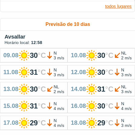
todos lugares
Previsão de 10 dias
Avsallar
Horário local:
12:58
N
NL
30
°
C
30
°
C
09.08
10.08
3 m/s
2 m/s
N
N
31
°
C
30
°
C
11.08
12.08
3 m/s
3 m/s
NL
NL
30
°
C
31
°
C
13.08
14.08
2 m/s
3 m/s
N
N
31
°
C
30
°
C
15.08
16.08
4 m/s
4 m/s
N
N
29
°
C
29
°
C
17.08
18.08
4 m/s
3 m/s