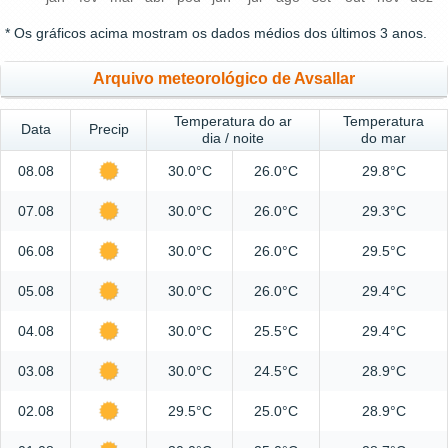
* Os gráficos acima mostram os dados médios dos últimos 3 anos.
Arquivo meteorológico de Avsallar
Temperatura do ar
Temperatura
Data
Precip
dia / noite
do mar
08.08
30.0°C
26.0°C
29.8°C
07.08
30.0°C
26.0°C
29.3°C
06.08
30.0°C
26.0°C
29.5°C
05.08
30.0°C
26.0°C
29.4°C
04.08
30.0°C
25.5°C
29.4°C
03.08
30.0°C
24.5°C
28.9°C
02.08
29.5°C
25.0°C
28.9°C