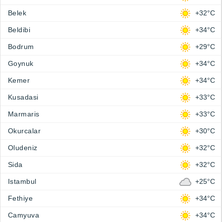
Belek
+32°C
Beldibi
+34°C
Bodrum
+29°C
Goynuk
+34°C
Kemer
+34°C
Kusadasi
+33°C
Marmaris
+33°C
Okurcalar
+30°C
Oludeniz
+32°C
Sida
+32°C
Istambul
+25°C
Fethiye
+34°C
Camyuva
+34°C