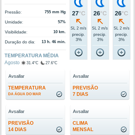
Pressão:
755 mm Hg
27
°C
26
°C
26
°C
Umidade:
57%
SL 2 m/s
SL 2 m/s
SL 2 m/s
Visibilidade:
10 km.
precip.
precip.
precip.
3%
3%
3%
Duração do dia:
13 h. 46 min.
TEMPERATURA MÉDIA
Agosto
31.4°C
27.6°C
Avsallar
Avsallar
TEMPERATURA
PREVISÃO
7 DIAS
DA ÁGUA DO MAR
Avsallar
Avsallar
PREVISÃO
CLIMA
14 DIAS
MENSAL