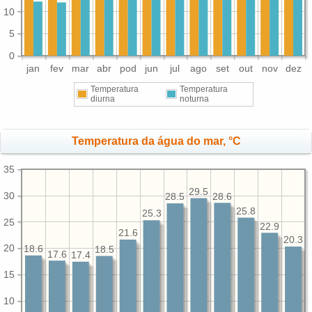
10
5
0
jan
fev
mar
abr
pod
jun
jul
ago
set
out
nov
dez
Temperatura
Temperatura
diurna
noturna
Temperatura da água do mar, °C
35
29.5
30
28.6
28.5
25.8
25.3
25
22.9
21.6
20.3
20
18.6
18.5
17.6
17.4
15
10