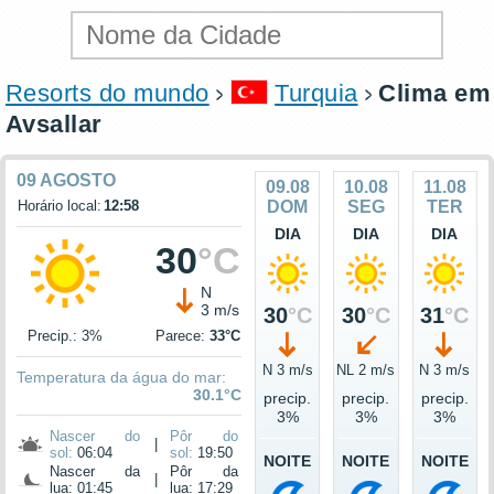
Resorts do mundo
Turquia
Clima em
Avsallar
09 AGOSTO
09.08
10.08
11.08
Horário local:
12:58
DOM
SEG
TER
DIA
DIA
DIA
30
°C
N
3 m/s
30
°C
30
°C
31
°C
Precip.: 3%
Parece:
33°C
N 3 m/s
NL 2 m/s
N 3 m/s
Temperatura da água do mar:
30.1°C
precip.
precip.
precip.
3%
3%
3%
Nascer do
Pôr do
|
sol:
06:04
sol:
19:50
NOITE
NOITE
NOITE
Nascer da
Pôr da
|
lua: 01:45
lua: 17:29