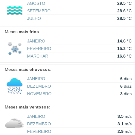
AGOSTO
29.5
°C
SETEMBRO
28.6
°C
JULHO
28.5
°C
Meses
mais frios
:
JANEIRO
14.6
°C
FEVEREIRO
15.2
°C
MARCHAR
16.8
°C
Meses
mais chuvosos
:
JANEIRO
6
dias
DEZEMBRO
6
dias
NOVEMBRO
3
dias
Meses
mais ventosos
:
JANEIRO
3.5
m/s
DEZEMBRO
3.1
m/s
FEVEREIRO
2.9
m/s