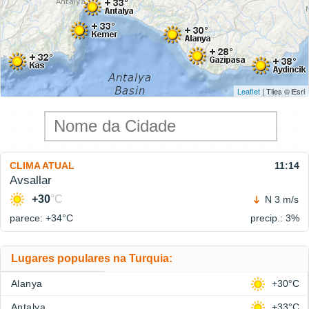
Leaflet
| Tiles © Esri
CLIMA ATUAL
11:14
Avsallar
+30
°C
N 3 m/s
parece: +34°
C
precip.: 3%
Lugares populares na Turquia:
Alanya
+30°C
Antalya
+33°C