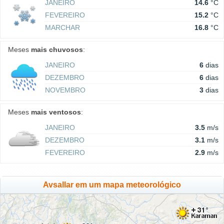
JANEIRO
14.6
°C
FEVEREIRO
15.2
°C
MARCHAR
16.8
°C
Meses
mais chuvosos
:
JANEIRO
6
dias
DEZEMBRO
6
dias
NOVEMBRO
3
dias
Meses
mais ventosos
:
JANEIRO
3.5
m/s
DEZEMBRO
3.1
m/s
FEVEREIRO
2.9
m/s
Avsallar em um mapa meteorológico