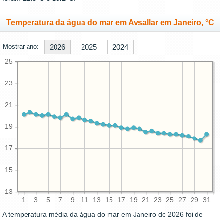
Temperatura da água do mar em Avsallar em Janeiro, °C
Mostrar ano:
2026
2025
2024
25
23
21
19
17
15
13
1
3
5
7
9
11
13
15
17
19
21
23
25
27
29
31
A temperatura média da água do mar em Janeiro de 2026 foi de