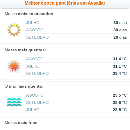
Melhor época para férias em Avsallar
Meses
mais ensolarados
:
JULHO
30
dias
AGOSTO
30
dias
SETEMBRO
28
dias
Meses
mais quentes
:
AGOSTO
31.4
°C
JULHO
31.1
°C
SETEMBRO
29.4
°C
O mar
mais quente
:
AGOSTO
29.5
°C
SETEMBRO
28.6
°C
JULHO
28.5
°C
Meses
mais frios
: