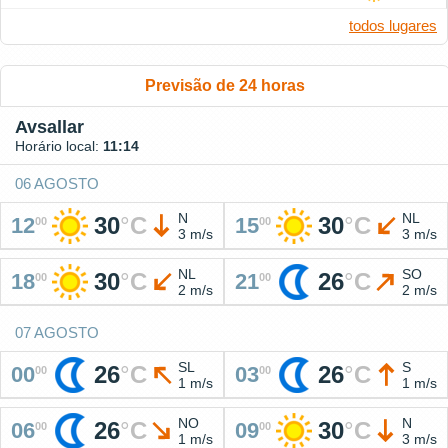
todos lugares
Previsão de 24 horas
Avsallar
Horário local:
11:14
06 AGOSTO
N
NL
30
°
C
30
°
C
12
15
00
00
3 m/s
3 m/s
NL
SO
30
°
C
26
°
C
18
21
00
00
2 m/s
2 m/s
07 AGOSTO
SL
S
26
°
C
26
°
C
00
03
00
00
1 m/s
1 m/s
NO
N
26
°
C
30
°
C
06
09
00
00
1 m/s
3 m/s