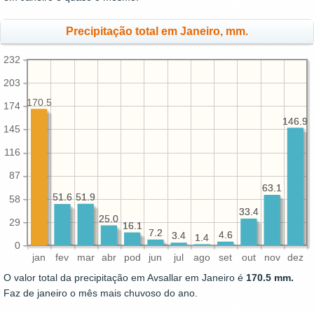
Precipitação total em Janeiro, mm.
232
203
170.5
174
146.9
146.9
145
116
87
63.1
63.1
51.9
51.9
51.6
51.6
58
33.4
33.4
25.0
25.0
29
16.1
16.1
7.2
7.2
4.6
4.6
3.4
3.4
1.4
1.4
0
jan
fev
mar
abr
pod
jun
jul
ago
set
out
nov
dez
O valor total da precipitação em Avsallar em Janeiro é
170.5 mm.
Faz de janeiro o mês mais chuvoso do ano.