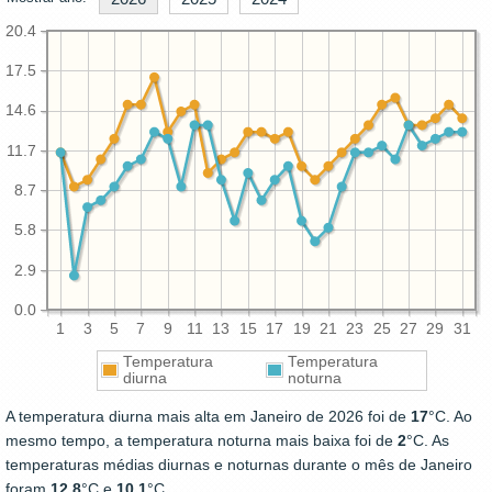
20.4
17.5
14.6
11.7
8.7
5.8
2.9
0.0
1
3
5
7
9
11
13
15
17
19
21
23
25
27
29
31
Temperatura
Temperatura
diurna
noturna
A temperatura diurna mais alta em Janeiro de 2026 foi de
17
°C. Ao
mesmo tempo, a temperatura noturna mais baixa foi de
2
°C. As
temperaturas médias diurnas e noturnas durante o mês de Janeiro
foram
12.8
°C e
10.1
°C.