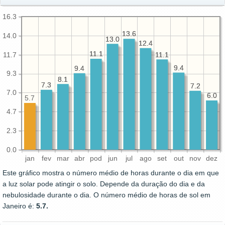
16.3
13.6
13.6
14.0
13.0
13.0
12.4
12.4
11.1
11.1
11.7
11.1
11.1
9.4
9.4
9.4
9.4
9.3
8.1
8.1
7.3
7.3
7.2
7.2
7.0
6.0
6.0
5.7
4.7
2.3
0.0
jan
fev
mar
abr
pod
jun
jul
ago
set
out
nov
dez
Este gráfico mostra o número médio de horas durante o dia em que
a luz solar pode atingir o solo. Depende da duração do dia e da
nebulosidade durante o dia. O número médio de horas de sol em
Janeiro é:
5.7.