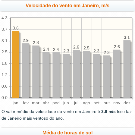
Velocidade do vento em Janeiro, m/s
4.3
3.6
3.7
3.1
3.1
2.9
2.9
3.1
2.8
2.8
2.6
2.6
2.6
2.6
2.5
2.5
2.4
2.4
2.4
2.4
2.3
2.3
2.3
2.3
2.5
2.3
2.3
1.8
1.2
0.6
0.0
jan
fev
mar
abr
pod
jun
jul
ago
set
out
nov
dez
O valor médio da velocidade do vento em Janeiro é
3.6 m/s
Isso faz
de Janeiro mais ventoso do ano.
Média de horas de sol