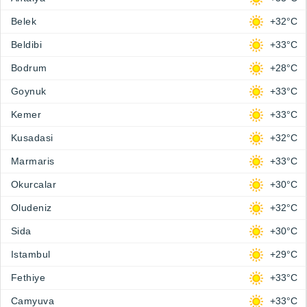
Belek
+32°C
Beldibi
+33°C
Bodrum
+28°C
Goynuk
+33°C
Kemer
+33°C
Kusadasi
+32°C
Marmaris
+33°C
Okurcalar
+30°C
Oludeniz
+32°C
Sida
+30°C
Istambul
+29°C
Fethiye
+33°C
Camyuva
+33°C