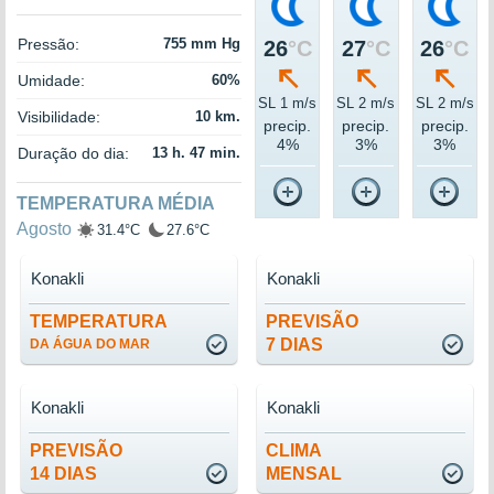
Pressão:
755 mm Hg
26
°C
27
°C
26
°C
Umidade:
60%
SL 1 m/s
SL 2 m/s
SL 2 m/s
Visibilidade:
10 km.
precip.
precip.
precip.
4%
3%
3%
Duração do dia:
13 h. 47 min.
TEMPERATURA MÉDIA
Agosto
31.4°C
27.6°C
Konakli
Konakli
TEMPERATURA
PREVISÃO
7 DIAS
DA ÁGUA DO MAR
Konakli
Konakli
PREVISÃO
CLIMA
14 DIAS
MENSAL