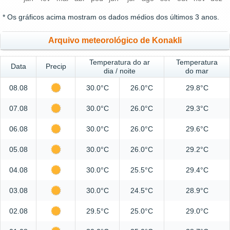
* Os gráficos acima mostram os dados médios dos últimos 3 anos.
Arquivo meteorológico de Konakli
Temperatura do ar
Temperatura
Data
Precip
dia / noite
do mar
08.08
30.0°C
26.0°C
29.8°C
07.08
30.0°C
26.0°C
29.3°C
06.08
30.0°C
26.0°C
29.6°C
05.08
30.0°C
26.0°C
29.2°C
04.08
30.0°C
25.5°C
29.4°C
03.08
30.0°C
24.5°C
28.9°C
02.08
29.5°C
25.0°C
29.0°C