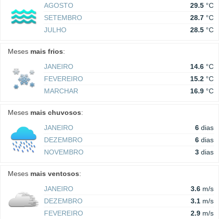
AGOSTO
29.5
°C
SETEMBRO
28.7
°C
JULHO
28.5
°C
Meses
mais frios
:
JANEIRO
14.6
°C
FEVEREIRO
15.2
°C
MARCHAR
16.9
°C
Meses
mais chuvosos
:
JANEIRO
6
dias
DEZEMBRO
6
dias
NOVEMBRO
3
dias
Meses
mais ventosos
:
JANEIRO
3.6
m/s
DEZEMBRO
3.1
m/s
FEVEREIRO
2.9
m/s