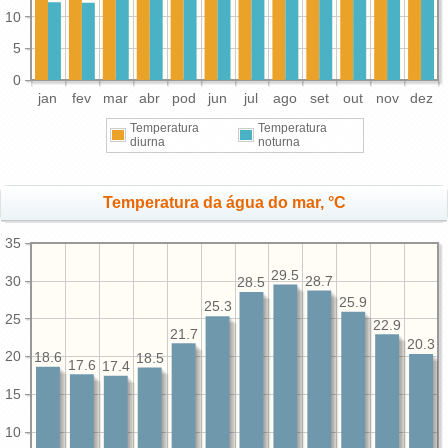
10
5
0
jan
fev
mar
abr
pod
jun
jul
ago
set
out
nov
dez
Temperatura
Temperatura
diurna
noturna
Temperatura da água do mar, °C
35
29.5
30
28.7
28.5
25.9
25.3
25
22.9
21.7
20.3
20
18.6
18.5
17.6
17.4
15
10