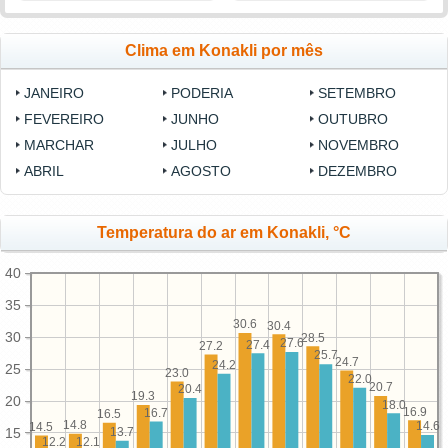
Clima em Konakli por mês
JANEIRO
PODERIA
SETEMBRO
FEVEREIRO
JUNHO
OUTUBRO
MARCHAR
JULHO
NOVEMBRO
ABRIL
AGOSTO
DEZEMBRO
Temperatura do ar em Konakli, °C
40
35
30.6
30.4
30
28.5
27.6
27.4
27.2
25.7
24.7
24.2
25
23.0
22.0
20.7
20.4
19.3
20
18.0
16.9
16.7
16.5
14.8
14.6
14.5
15
13.7
12.2
12.1