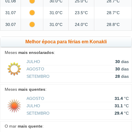
01.08
30.0°C
25.0°C
28.7°C
31.07
31.0°C
23.5°C
28.7°C
30.07
31.0°C
24.0°C
28.8°C
Melhor época para férias em Konakli
Meses
mais ensolarados
:
JULHO
30
dias
AGOSTO
30
dias
SETEMBRO
28
dias
Meses
mais quentes
:
AGOSTO
31.4
°C
JULHO
31.1
°C
SETEMBRO
29.4
°C
O mar
mais quente
: