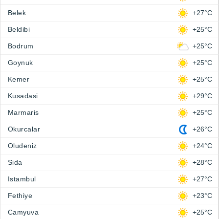
Belek
+27°C
Beldibi
+25°C
Bodrum
+25°C
Goynuk
+25°C
Kemer
+25°C
Kusadasi
+29°C
Marmaris
+25°C
Okurcalar
+26°C
Oludeniz
+24°C
Sida
+28°C
Istambul
+27°C
Fethiye
+23°C
Camyuva
+25°C