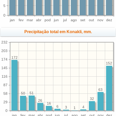
5
0
jan
fev
mar
abr
pod
jun
jul
ago
set
out
nov
dez
Precipitação total em Konakli, mm.
232
203
172
174
152
145
116
87
63
51
58
50
32
26
29
16
6
4
3
1
0
jan
fev
mar
abr
pod
jun
jul
ago
set
out
nov
dez