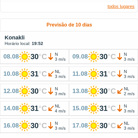
todos lugares
Previsão de 10 dias
Konakli
Horário local:
19:52
N
N
30
°
C
30
°
C
08.08
09.08
3 m/s
3 m/s
NL
N
31
°
C
31
°
C
10.08
11.08
3 m/s
3 m/s
N
NL
30
°
C
30
°
C
12.08
13.08
3 m/s
2 m/s
NL
N
31
°
C
31
°
C
14.08
15.08
4 m/s
3 m/s
N
NL
30
°
C
30
°
C
16.08
17.08
3 m/s
3 m/s