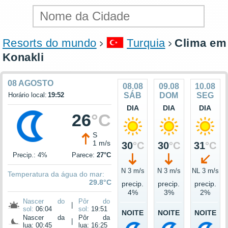
Resorts do mundo
Turquia
Clima em
Konakli
08 AGOSTO
08.08
09.08
10.08
Horário local:
19:52
SÁB
DOM
SEG
DIA
DIA
DIA
26
°C
S
1 m/s
30
°C
30
°C
31
°C
Precip.: 4%
Parece:
27°C
N 3 m/s
N 3 m/s
NL 3 m/s
Temperatura da água do mar:
29.8°C
precip.
precip.
precip.
4%
3%
2%
Nascer do
Pôr do
|
sol:
06:04
sol:
19:51
NOITE
NOITE
NOITE
Nascer da
Pôr da
|
lua: 00:45
lua: 16:25