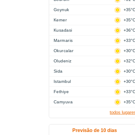
Goynuk
+35°
Kemer
+35°
Kusadasi
+36°
Marmaris
+33°
Okurcalar
+30°
Oludeniz
+32°
Sida
+30°
Istambul
+30°
Fethiye
+33°
Camyuva
+35°
todos lugare
Previsão de 10 dias