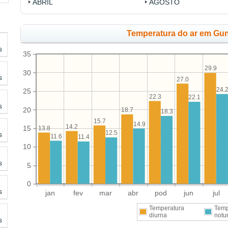
ABRIL
AGOSTO
Temperatura do ar em Gu
s
35
29.9
30
s
27.0
24.
25
22.3
22.1
s
20
18.7
18.3
15.7
14.9
14.2
15
13.8
12.5
s
11.6
11.4
10
s
5
0
s
jan
fev
mar
abr
pod
jun
jul
Temperatura
Temp
diurna
notu
s