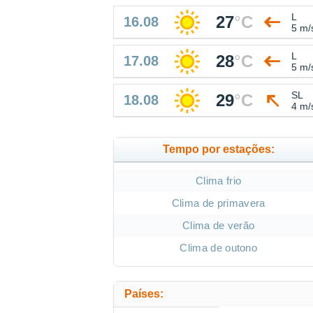
L
27
°
C
16.08
5 m/
L
28
°
C
17.08
5 m/
SL
29
°
C
18.08
4 m/
Tempo por estações:
Clima frio
Clima de primavera
Clima de verão
Clima de outono
Países: