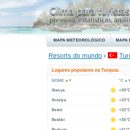
MAPA METEOROLÓGICO
MAPA 
ENCONTRE UM HOTEL
Resorts do mundo
Tur
Lugares populares na Turquia:
NOME
°C
Alanya
+30°
Antalya
+33°
Belek
+32°
Beldibi
+35°
Bodrum
+31°