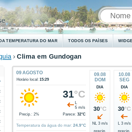
DA TEMPERATURA DO MAR
TODOS OS PAÍSES
WIDG
quia
Clima em Gundogan
09 AGOSTO
09.08
10.08
Horário local:
15:29
DOM
SEG
DIA
DIA
31
°C
C
C
L
5 m/s
30
°C
30
°C
C
Precip.: 2%
Parece:
32°C
C
NL 3 m/s
L 3 m/s
Temperatura da água do mar:
24.9°C
precip.
precip.
C