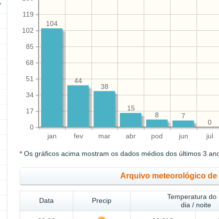
119
104
102
85
68
51
44
38
34
15
17
8
7
0
0
jan
fev
mar
abr
pod
jun
jul
* Os gráficos acima mostram os dados médios dos últimos 3 an
Arquivo meteorológico d
Temperatura do 
Data
Precip
dia / noite