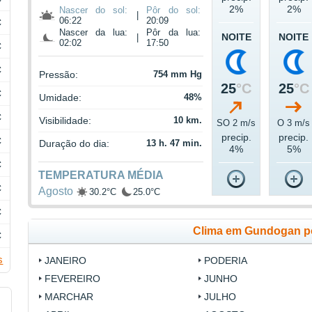
2%
2%
Nascer do sol:
Pôr do sol:
|
06:22
20:09
C
Nascer da lua:
Pôr da lua:
NOITE
NOITE
|
02:02
17:50
C
C
Pressão:
754 mm Hg
25
°C
25
°C
C
Umidade:
48%
C
Visibilidade:
10 km.
SO 2 m/s
O 3 m/s
precip.
precip.
C
Duração do dia:
13 h. 47 min.
4%
5%
C
TEMPERATURA MÉDIA
C
Agosto
30.2°C
25.0°C
C
Clima em Gundogan p
C
s
JANEIRO
PODERIA
FEVEREIRO
JUNHO
MARCHAR
JULHO