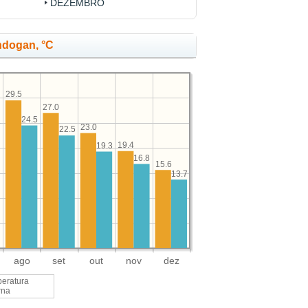
DEZEMBRO
ndogan, °C
29.5
27.0
24.5
2
23.0
22.5
19.4
19.3
16.8
15.6
13.7
ago
set
out
nov
dez
eratura
rna