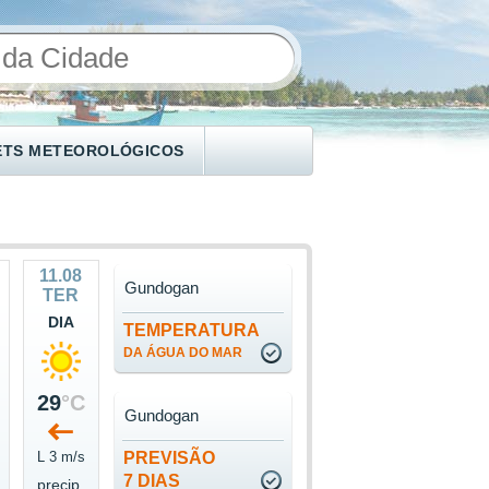
ETS METEOROLÓGICOS
11.08
Gundogan
TER
DIA
TEMPERATURA
DA ÁGUA DO MAR
29
°C
Gundogan
L 3 m/s
PREVISÃO
7 DIAS
precip.