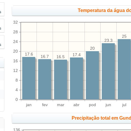
Temperatura da água do
s
32
s
28
25
23.3
24
s
20
20
17.6
17.4
16.7
16.5
16
12
8
4
0
jan
fev
mar
abr
pod
jun
jul
Precipitação total em Gu
136