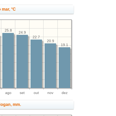
 mar, °C
25.8
24.9
22.7
20.9
19.1
ago
set
out
nov
dez
ndogan, mm.