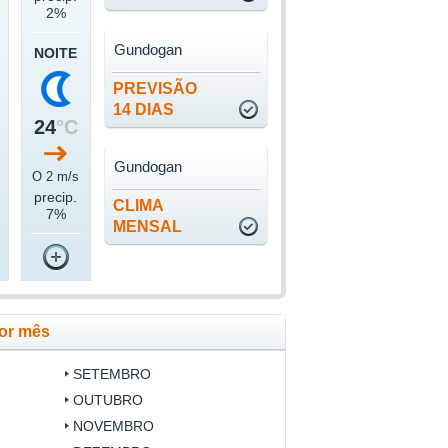
2%
Gundogan
NOITE
PREVISÃO
14 DIAS
24
°C
Gundogan
O 2 m/s
precip.
CLIMA
7%
MENSAL
or mês
SETEMBRO
OUTUBRO
NOVEMBRO