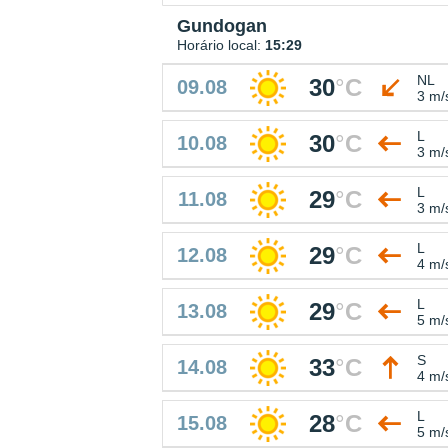
Gundogan
Horário local:
15:29
NL
30
°
C
09.08
3 m/
L
30
°
C
10.08
3 m/
L
29
°
C
11.08
3 m/
L
29
°
C
12.08
4 m/
L
29
°
C
13.08
5 m/
S
33
°
C
14.08
4 m/
L
28
°
C
15.08
5 m/