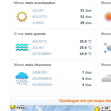
Meses
mais ensolarados
:
Mese
JULHO
31
dias
AGOSTO
31
dias
JUNHO
29
dias
O mar
mais quente
:
Mese
AGOSTO
25.9
°C
JULHO
25.0
°C
SETEMBRO
24.9
°C
Meses
mais chuvosos
:
Mese
JANEIRO
7
dias
DEZEMBRO
6
dias
FEVEREIRO
4
dias
Gundogan em um mapa met