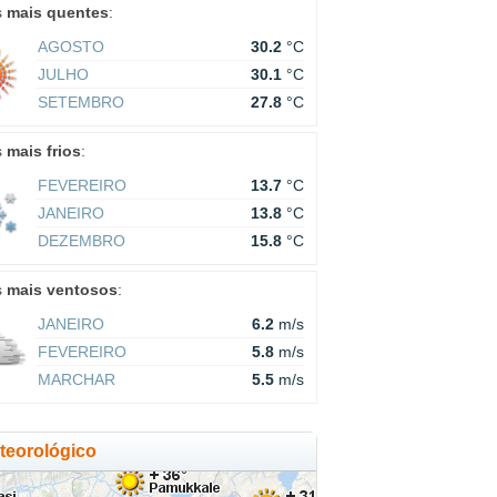
s
mais quentes
:
AGOSTO
30.2
°C
JULHO
30.1
°C
SETEMBRO
27.8
°C
s
mais frios
:
FEVEREIRO
13.7
°C
JANEIRO
13.8
°C
DEZEMBRO
15.8
°C
s
mais ventosos
:
JANEIRO
6.2
m/s
FEVEREIRO
5.8
m/s
MARCHAR
5.5
m/s
eorológico