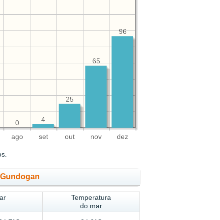
96
65
25
4
0
ago
set
out
nov
dez
os.
e Gundogan
ar
Temperatura
do mar