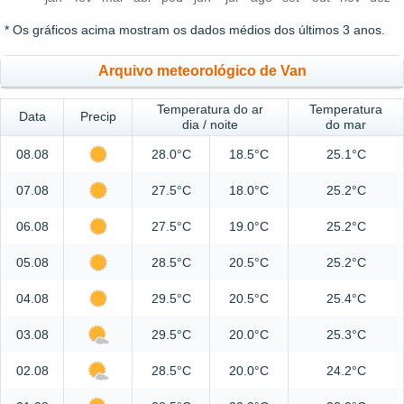
* Os gráficos acima mostram os dados médios dos últimos 3 anos.
Arquivo meteorológico de Van
Temperatura do ar
Temperatura
Data
Precip
dia / noite
do mar
08.08
28.0°C
18.5°C
25.1°C
07.08
27.5°C
18.0°C
25.2°C
06.08
27.5°C
19.0°C
25.2°C
05.08
28.5°C
20.5°C
25.2°C
04.08
29.5°C
20.5°C
25.4°C
03.08
29.5°C
20.0°C
25.3°C
02.08
28.5°C
20.0°C
24.2°C