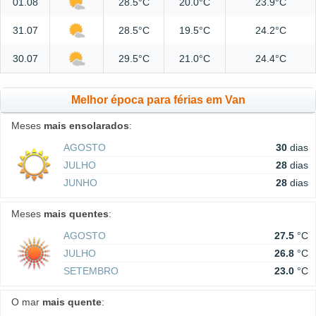
01.08
28.5°C
20.0°C
23.9°C
31.07
28.5°C
19.5°C
24.2°C
30.07
29.5°C
21.0°C
24.4°C
Melhor época para férias em Van
Meses
mais ensolarados
:
AGOSTO
30
dias
JULHO
28
dias
JUNHO
28
dias
Meses
mais quentes
:
AGOSTO
27.5
°C
JULHO
26.8
°C
SETEMBRO
23.0
°C
O mar
mais quente
: