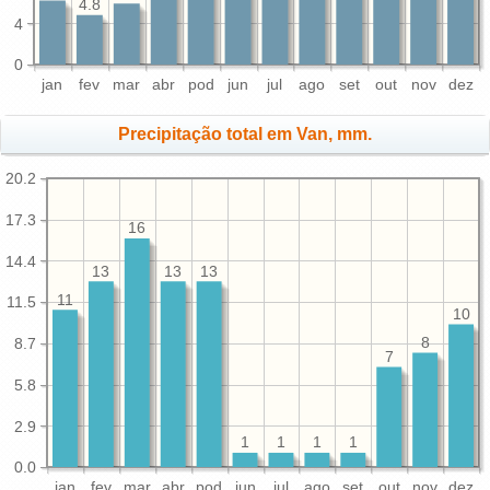
4.8
4
0
jan
fev
mar
abr
pod
jun
jul
ago
set
out
nov
dez
Precipitação total em Van, mm.
20.2
17.3
16
14.4
13
13
13
11
11.5
10
8
8.7
7
5.8
2.9
1
1
1
1
0.0
jan
fev
mar
abr
pod
jun
jul
ago
set
out
nov
dez