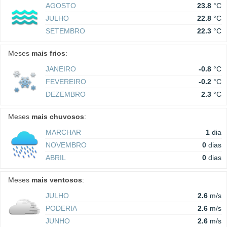
AGOSTO
23.8
°C
JULHO
22.8
°C
SETEMBRO
22.3
°C
Meses
mais frios
:
JANEIRO
-0.8
°C
FEVEREIRO
-0.2
°C
DEZEMBRO
2.3
°C
Meses
mais chuvosos
:
MARCHAR
1
dia
NOVEMBRO
0
dias
ABRIL
0
dias
Meses
mais ventosos
:
JULHO
2.6
m/s
PODERIA
2.6
m/s
JUNHO
2.6
m/s