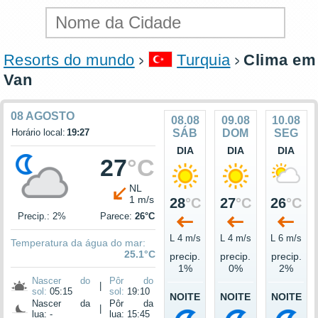
Resorts do mundo
Turquia
Clima em
Van
08 AGOSTO
08.08
09.08
10.08
Horário local:
19:27
SÁB
DOM
SEG
DIA
DIA
DIA
27
°C
NL
1 m/s
28
°C
27
°C
26
°C
Precip.: 2%
Parece:
26°C
L 4 m/s
L 4 m/s
L 6 m/s
Temperatura da água do mar:
25.1°C
precip.
precip.
precip.
1%
0%
2%
Nascer do
Pôr do
|
sol:
05:15
sol:
19:10
NOITE
NOITE
NOITE
Nascer da
Pôr da
|
lua: -
lua: 15:45