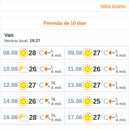
todos lugares
Previsão de 10 dias
Van
Horário local:
19:27
L
L
28
°
C
27
°
C
08.08
09.08
4 m/s
4 m/s
L
L
26
°
C
26
°
C
10.08
11.08
6 m/s
4 m/s
SL
L
27
°
C
27
°
C
12.08
13.08
4 m/s
5 m/s
SL
L
26
°
C
25
°
C
14.08
15.08
4 m/s
4 m/s
SL
L
28
°
C
27
°
C
16.08
17.08
5 m/s
4 m/s