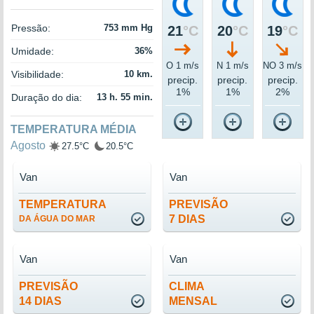
Pressão:
753 mm Hg
21
°C
20
°C
19
°C
Umidade:
36%
O 1 m/s
N 1 m/s
NO 3 m/s
Visibilidade:
10 km.
precip.
precip.
precip.
1%
1%
2%
Duração do dia:
13 h. 55 min.
TEMPERATURA MÉDIA
Agosto
27.5°C
20.5°C
Van
Van
TEMPERATURA
PREVISÃO
7 DIAS
DA ÁGUA DO MAR
Van
Van
PREVISÃO
CLIMA
14 DIAS
MENSAL