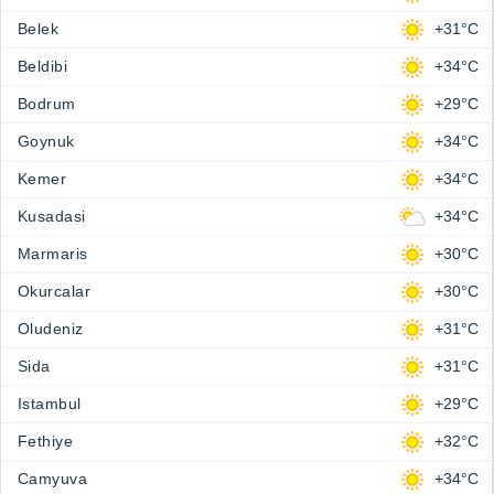
Belek
+31°C
Beldibi
+34°C
Bodrum
+29°C
Goynuk
+34°C
Kemer
+34°C
Kusadasi
+34°C
Marmaris
+30°C
Okurcalar
+30°C
Oludeniz
+31°C
Sida
+31°C
Istambul
+29°C
Fethiye
+32°C
Camyuva
+34°C