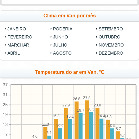
Clima em Van por mês
JANEIRO
PODERIA
SETEMBRO
FEVEREIRO
JUNHO
OUTUBRO
MARCHAR
JULHO
NOVEMBRO
ABRIL
AGOSTO
DEZEMBRO
Temperatura do ar em Van, °C
37
31
27.5
26.8
25
23.0
22.9
20.5
19.7
19
16.4
16.3
16.1
15.8
13
11.3
10.6
10.5
8.7
6.1
7
4.7
4.0