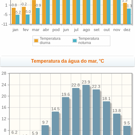
2.3
-0.2
1
-0.8
-0.9
-1.3
-5.0
-5.2
-5
-11
jan
fev
mar
abr
pod
jun
jul
ago
set
out
nov
dez
Temperatura
Temperatura
diurna
noturna
Temperatura da água do mar, °C
28
23.9
24
22.8
22.3
19.6
20
18.1
16
14.5
13.8
12
9.7
9.5
8
6.2
5.9