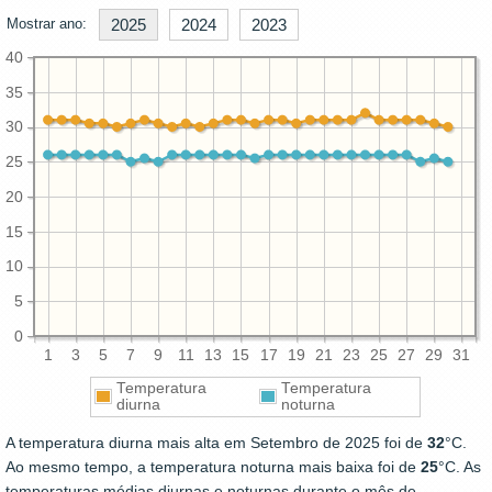
Mostrar ano:
2025
2024
2023
40
35
30
25
20
15
10
5
0
1
3
5
7
9
11
13
15
17
19
21
23
25
27
29
31
Temperatura
Temperatura
diurna
noturna
A temperatura diurna mais alta em Setembro de 2025 foi de
32
°C.
Ao mesmo tempo, a temperatura noturna mais baixa foi de
25
°C. As
temperaturas médias diurnas e noturnas durante o mês de