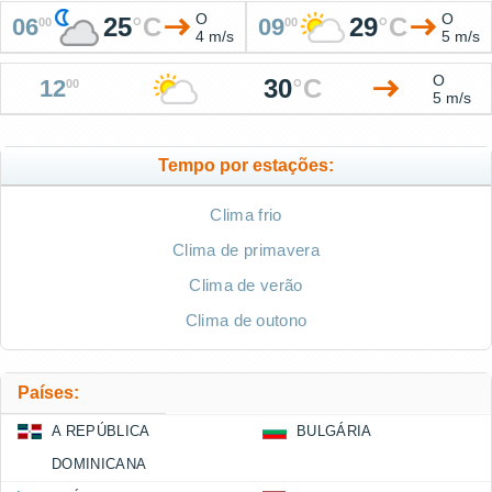
O
O
25
°
C
29
°
C
06
09
00
00
4 m/s
5 m/s
O
30
°
C
12
00
5 m/s
Tempo por estações:
Clima frio
Clima de primavera
Clima de verão
Clima de outono
Países:
A REPÚBLICA
BULGÁRIA
DOMINICANA