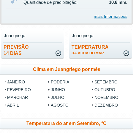
Quantidade de precipitação:
10.6 mm.
mais Informações
Juangriego
Juangriego
PREVISÃO
TEMPERATURA
14 DIAS
DA ÁGUA DO MAR
Clima em Juangriego por mês
JANEIRO
PODERIA
SETEMBRO
FEVEREIRO
JUNHO
OUTUBRO
MARCHAR
JULHO
NOVEMBRO
ABRIL
AGOSTO
DEZEMBRO
Temperatura do ar em Setembro, °C