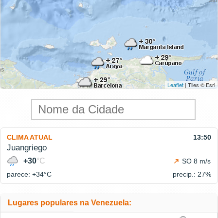
Leaflet
| Tiles © Esri
CLIMA ATUAL
13:50
Juangriego
+30
°C
SO 8 m/s
parece: +34°
C
precip.: 27%
Lugares populares na Venezuela: