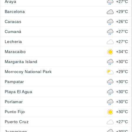
Araya
+27°C
Barcelona
+29°C
Caracas
+26°C
Cumaná
+27°C
Lecheria
+27°C
Maracaibo
+34°C
Margarita Island
+30°C
Morrocoy National Park
+29°C
Pampatar
+30°C
Playa El Agua
+30°C
Porlamar
+30°C
Punto Fijo
+30°C
Puerto Cruz
+27°C
Juangriego
+30°C