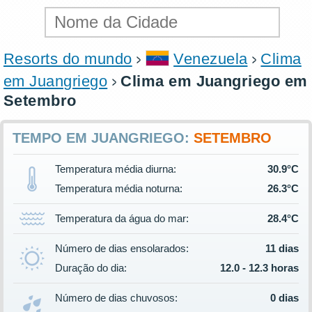
Resorts do mundo
Venezuela
Clima
em Juangriego
Clima em Juangriego em
Setembro
TEMPO EM JUANGRIEGO:
SETEMBRO
Temperatura média diurna:
30.9°C
Temperatura média noturna:
26.3°C
Temperatura da água do mar:
28.4°C
Número de dias ensolarados:
11 dias
Duração do dia:
12.0 - 12.3 horas
Número de dias chuvosos:
0 dias