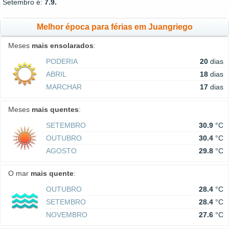
Setembro é:
7.9.
Melhor época para férias em Juangriego
Meses
mais ensolarados
:
PODERIA
20
dias
ABRIL
18
dias
MARCHAR
17
dias
Meses
mais quentes
:
SETEMBRO
30.9
°C
OUTUBRO
30.4
°C
AGOSTO
29.8
°C
O mar
mais quente
:
OUTUBRO
28.4
°C
SETEMBRO
28.4
°C
NOVEMBRO
27.6
°C