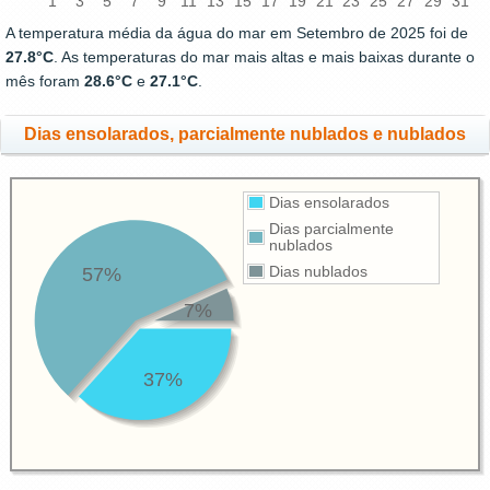
1
3
5
7
9
11
13
15
17
19
21
23
25
27
29
31
A temperatura média da água do mar em Setembro de 2025 foi de
27.8°C
. As temperaturas do mar mais altas e mais baixas durante o
mês foram
28.6°C
e
27.1°C
.
Dias ensolarados, parcialmente nublados e nublados
Dias ensolarados
Dias parcialmente
nublados
57%
Dias nublados
7%
37%