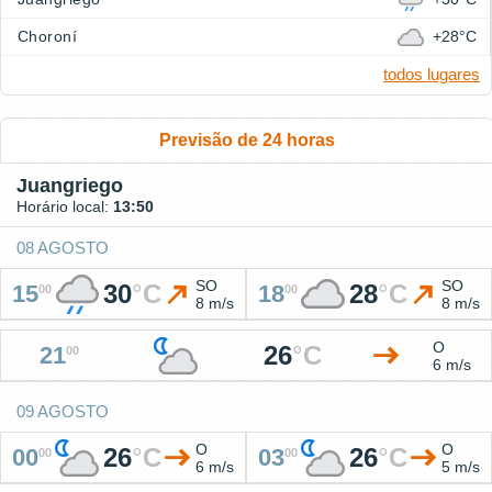
Choroní
+28°C
todos lugares
Previsão de 24 horas
Juangriego
Horário local:
13:50
08 AGOSTO
SO
SO
30
°
C
28
°
C
15
18
00
00
8 m/s
8 m/s
O
26
°
C
21
00
6 m/s
09 AGOSTO
O
O
26
°
C
26
°
C
00
03
00
00
6 m/s
5 m/s