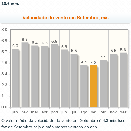
10.6 mm.
Velocidade do vento em Setembro, m/s
8.0
6.7
6.7
6.9
6.5
6.5
6.4
6.4
6.3
6.3
6.0
6.0
5.9
5.9
5.6
5.6
5.5
5.5
5.5
5.5
5.7
4.9
4.9
4.4
4.4
4.3
4.6
3.4
2.3
1.1
0.0
jan
fev
mar
abr
pod
jun
jul
ago
set
out
nov
dez
O valor médio da velocidade do vento em Setembro é
4.3 m/s
Isso
faz de Setembro seja o mês menos ventoso do ano..