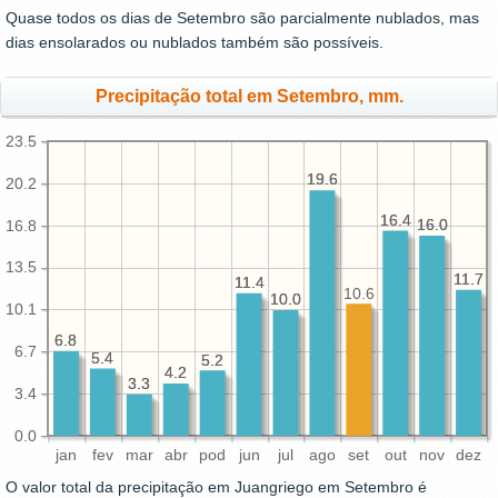
Quase todos os dias de Setembro são parcialmente nublados, mas
dias ensolarados ou nublados também são possíveis.
Precipitação total em Setembro, mm.
23.5
19.6
19.6
20.2
16.4
16.4
16.0
16.0
16.8
13.5
11.7
11.7
11.4
11.4
10.6
10.0
10.0
10.1
6.8
6.8
6.7
5.4
5.4
5.2
5.2
4.2
4.2
3.3
3.3
3.4
0.0
jan
fev
mar
abr
pod
jun
jul
ago
set
out
nov
dez
O valor total da precipitação em Juangriego em Setembro é