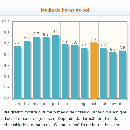
Média de horas de sol
10.9
9.1
9.1
9.3
8.7
8.7
8.7
8.7
8.2
8.2
7.9
7.7
7.7
7.6
7.6
7.4
7.4
7.8
7.2
7.2
7.1
7.1
6.8
6.8
6.6
6.6
6.2
4.7
3.1
1.6
0.0
jan
fev
mar
abr
pod
jun
jul
ago
set
out
nov
dez
Este gráfico mostra o número médio de horas durante o dia em que
a luz solar pode atingir o solo. Depende da duração do dia e da
nebulosidade durante o dia. O número médio de horas de sol em