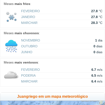
Meses
mais frios
:
FEVEREIRO
27.8
°C
JANEIRO
27.8
°C
MARCHAR
28.3
°C
Meses
mais chuvosos
:
NOVEMBRO
1
dia
OUTUBRO
0
dias
JUNHO
0
dias
Meses
mais ventosos
:
FEVEREIRO
6.7
m/s
PODERIA
6.5
m/s
MARCHAR
6.4
m/s
Juangriego em um mapa meteorológico