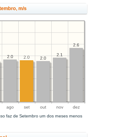
tembro, m/s
2.6
2.6
2.1
2.1
2.0
2.0
2.0
2.0
2.0
ago
set
out
nov
dez
sso faz de Setembro um dos meses menos