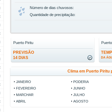
Número de dias chuvosos:
C
Quantidade de precipitação:
C
C
C
C
Puerto Piritu
Puerto
C
PREVISÃO
TEM
14 DIAS
DA ÁG
C
C
Clima em Puerto Piritu
C
JANEIRO
PODERIA
C
FEVEREIRO
JUNHO
C
MARCHAR
JULHO
ABRIL
AGOSTO
C
C