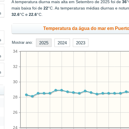
A temperatura diurna mais alta em Setembro de 2025 foi de
36
°
mais baixa foi de
22
°C. As temperaturas médias diurnas e notu
s
32.6
°C e
22.6
°C.
Temperatura da água do mar em Puerto 
s
Mostrar ano:
2025
2024
2023
34
s
32
s
30
28
26
24