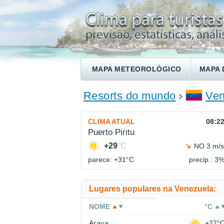
MAPA METEOROLÓGICO
MAPA 
ENCONTRE UM HOTEL
Resorts do mundo
Ven
CLIMA ATUAL
08:2
Puerto Piritu
+29
°C
NO 3 m/s
parece: +31°
C
precip.: 3
Lugares populares na Venezuela:
NOME
°C
Araya
+27°