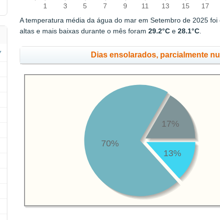
1
3
5
7
9
11
13
15
17
A temperatura média da água do mar em Setembro de 2025 foi
altas e mais baixas durante o mês foram
29.2°C
e
28.1°C
.
Dias ensolarados, parcialmente n
17%
70%
13%