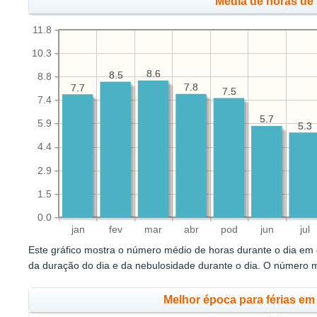
Média de horas de 
11.8
10.3
8.6
8.6
8.5
8.5
8.8
7.8
7.8
7.7
7.7
7.5
7.5
7.4
5.7
5.7
5.9
5.3
5.3
4.4
2.9
1.5
0.0
jan
fev
mar
abr
pod
jun
jul
Este gráfico mostra o número médio de horas durante o dia em q
da duração do dia e da nebulosidade durante o dia. O número 
Melhor época para férias em 