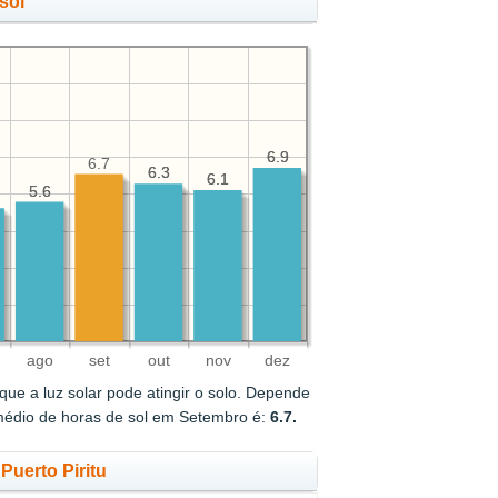
sol
6.9
6.9
6.7
6.3
6.3
6.1
6.1
5.6
5.6
ago
set
out
nov
dez
ue a luz solar pode atingir o solo. Depende
médio de horas de sol em Setembro é:
6.7.
Puerto Piritu