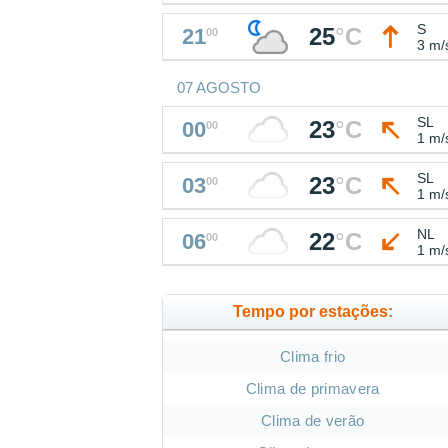
S
25
°
C
21
00
3 m/
07 AGOSTO
SL
23
°
C
00
00
1 m/
SL
23
°
C
03
00
1 m/
NL
22
°
C
06
00
1 m/
Tempo por estações:
Clima frio
Clima de primavera
Clima de verão