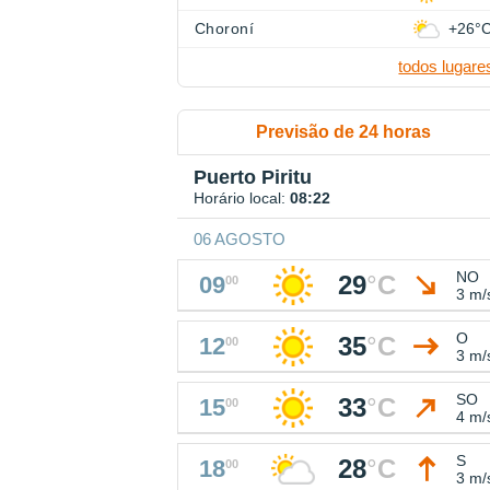
Choroní
+26°
todos lugare
Previsão de 24 horas
Puerto Piritu
Horário local:
08:22
06 AGOSTO
NO
29
°
C
09
00
3 m/
O
35
°
C
12
00
3 m/
SO
33
°
C
15
00
4 m/
S
28
°
C
18
00
3 m/