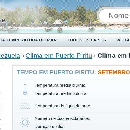
DA TEMPERATURA DO MAR
TODOS OS PAÍSES
WIDG
ezuela
Clima em Puerto Piritu
Clima em 
2
TEMPO EM PUERTO PIRITU:
SETEMBR
Temperatura média diurna:
%
Temperatura média noturna:
Temperatura da água do mar:
Número de dias ensolarados:
Duração do dia:
C