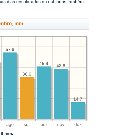
mas dias ensolarados ou nublados também
embro, mm.
57.9
57.9
45.8
45.8
43.8
43.8
36.6
14.7
14.7
ago
set
out
nov
dez
.6 mm.