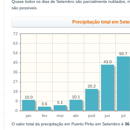
Quase todos os dias de Setembro são parcialmente nublados, 
são possíveis.
Precipitação total em Set
72
63
54
50.7
50.7
43.0
43.0
45
36
27
20.2
20.2
18
10.1
10.1
10.0
10.0
9
5.1
5.1
3.6
3.6
0
jan
fev
mar
abr
pod
jun
jul
O valor total da precipitação em Puerto Piritu em Setembro é
36