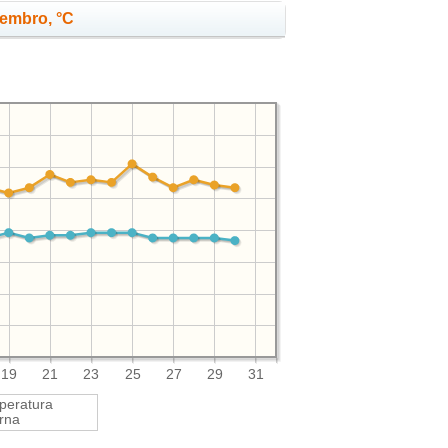
tembro, °C
19
21
23
25
27
29
31
peratura
rna