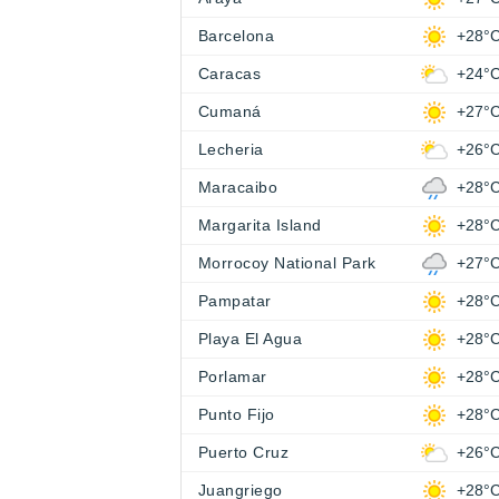
Barcelona
+28°
Caracas
+24°
Cumaná
+27°
Lecheria
+26°
Maracaibo
+28°
Margarita Island
+28°
Morrocoy National Park
+27°
Pampatar
+28°
Playa El Agua
+28°
Porlamar
+28°
Punto Fijo
+28°
Puerto Cruz
+26°
Juangriego
+28°