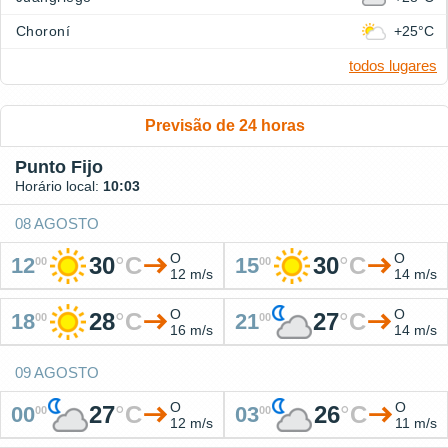
Choroní
+25°C
todos lugares
Previsão de 24 horas
Punto Fijo
Horário local:
10:03
08 AGOSTO
O
O
30
°
C
30
°
C
12
15
00
00
12 m/s
14 m/s
O
O
28
°
C
27
°
C
18
21
00
00
16 m/s
14 m/s
09 AGOSTO
O
O
27
°
C
26
°
C
00
03
00
00
12 m/s
11 m/s