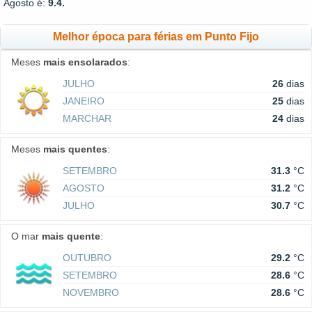
Agosto é:
9.4.
Melhor época para férias em Punto Fijo
Meses
mais ensolarados
:
JULHO
26
dias
JANEIRO
25
dias
MARCHAR
24
dias
Meses
mais quentes
:
SETEMBRO
31.3
°C
AGOSTO
31.2
°C
JULHO
30.7
°C
O mar
mais quente
:
OUTUBRO
29.2
°C
SETEMBRO
28.6
°C
NOVEMBRO
28.6
°C