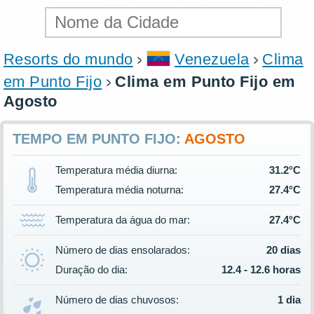
Resorts do mundo
Venezuela
Clima
em Punto Fijo
Clima em Punto Fijo em
Agosto
TEMPO EM PUNTO FIJO:
AGOSTO
Temperatura média diurna:
31.2°C
Temperatura média noturna:
27.4°C
Temperatura da água do mar:
27.4°C
Número de dias ensolarados:
20 dias
Duração do dia:
12.4 - 12.6 horas
Número de dias chuvosos:
1 dia