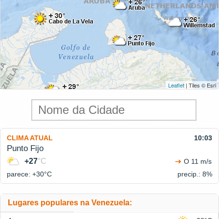
Leaflet
| Tiles © Esri
CLIMA ATUAL
10:03
Punto Fijo
+27
°C
O 11 m/s
parece: +30°
C
precip.: 8%
Lugares populares na Venezuela: