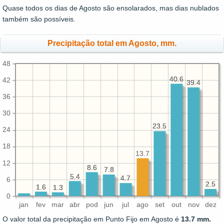
Quase todos os dias de Agosto são ensolarados, mas dias nublados
também são possíveis.
Precipitação total em Agosto, mm.
48
40.6
40.6
42
39.4
39.4
36
30
23.5
23.5
24
18
13.7
12
8.6
8.6
7.8
7.8
5.4
5.4
4.7
4.7
6
2.5
2.5
1.6
1.6
1.3
1.3
0
jan
fev
mar
abr
pod
jun
jul
ago
set
out
nov
dez
O valor total da precipitação em Punto Fijo em Agosto é
13.7 mm.