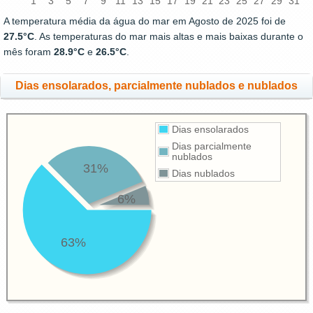
1
3
5
7
9
11
13
15
17
19
21
23
25
27
29
31
A temperatura média da água do mar em Agosto de 2025 foi de
27.5°C
. As temperaturas do mar mais altas e mais baixas durante o
mês foram
28.9°C
e
26.5°C
.
Dias ensolarados, parcialmente nublados e nublados
Dias ensolarados
Dias parcialmente
nublados
31%
Dias nublados
6%
63%