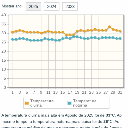
Mostrar ano:
2025
2024
2023
40
35
30
25
20
15
10
5
0
1
3
5
7
9
11
13
15
17
19
21
23
25
27
29
31
Temperatura
Temperatura
diurna
noturna
A temperatura diurna mais alta em Agosto de 2025 foi de
33
°C. Ao
mesmo tempo, a temperatura noturna mais baixa foi de
26
°C. As
temperaturas médias diurnas e noturnas durante o mês de Agosto