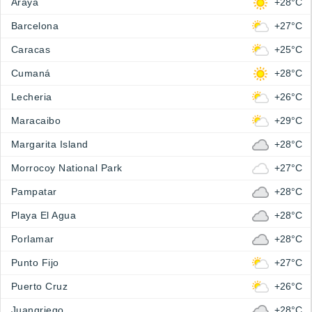
Araya
+28°C
Barcelona
+27°C
Caracas
+25°C
Cumaná
+28°C
Lecheria
+26°C
Maracaibo
+29°C
Margarita Island
+28°C
Morrocoy National Park
+27°C
Pampatar
+28°C
Playa El Agua
+28°C
Porlamar
+28°C
Punto Fijo
+27°C
Puerto Cruz
+26°C
Juangriego
+28°C