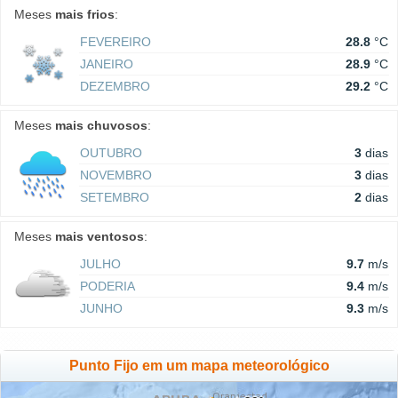
Meses
mais frios
:
FEVEREIRO
28.8
°C
JANEIRO
28.9
°C
DEZEMBRO
29.2
°C
Meses
mais chuvosos
:
OUTUBRO
3
dias
NOVEMBRO
3
dias
SETEMBRO
2
dias
Meses
mais ventosos
:
JULHO
9.7
m/s
PODERIA
9.4
m/s
JUNHO
9.3
m/s
Punto Fijo em um mapa meteorológico