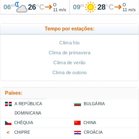
O
O
26
°
C
28
°
C
06
09
00
00
11 m/s
11 m/s
Tempo por estações:
Clima frio
Clima de primavera
Clima de verão
Clima de outono
Países:
A REPÚBLICA
BULGÁRIA
DOMINICANA
CHÉQUIA
CHINA
CHIPRE
CROÁCIA