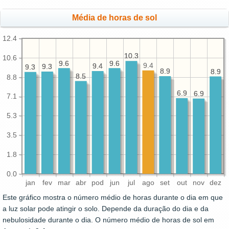
Média de horas de sol
12.4
10.3
10.3
10.6
9.6
9.6
9.6
9.6
9.4
9.4
9.4
9.3
9.3
9.3
9.3
8.9
8.9
8.9
8.9
8.5
8.5
8.8
6.9
6.9
6.9
6.9
7.1
5.3
3.5
1.8
0.0
jan
fev
mar
abr
pod
jun
jul
ago
set
out
nov
dez
Este gráfico mostra o número médio de horas durante o dia em que
a luz solar pode atingir o solo. Depende da duração do dia e da
nebulosidade durante o dia. O número médio de horas de sol em