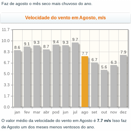
Faz de agosto o mês seco mais chuvoso do ano.
Velocidade do vento em Agosto, m/s
11.7
9.7
9.7
10.0
9.4
9.4
9.3
9.3
9.3
9.3
9.1
9.1
8.7
8.7
8.6
8.6
8.3
7.9
7.9
7.7
6.7
6.7
6.3
6.3
6.7
5.6
5.6
5.0
3.3
1.7
0.0
jan
fev
mar
abr
pod
jun
jul
ago
set
out
nov
dez
O valor médio da velocidade do vento em Agosto é
7.7 m/s
Isso faz
de Agosto um dos meses menos ventosos do ano.