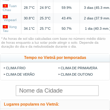
Tuan
28.7°C
24.9°C
59.9%
3 dias (45.3 mm.
Chau
30.8°C
25.3°C
43.4%
2 dias (37.9 mm.
Vinpearl
Vung
34.1°C
25.7°C
50.7%
1 dia (40.3 mm.
Tau
* As horas de sol são calculadas com base no número médio diário
de horas enquanto a luz solar pode atingir o solo. Depende da
duração do dia e da nebulosidade durante o dia.
Tempo no Vietnã por temporadas
CLIMA FRIO
CLIMA DE PRIMAVERA
CLIMA DE VERÃO
CLIMA DE OUTONO
Lugares populares no Vietnã: