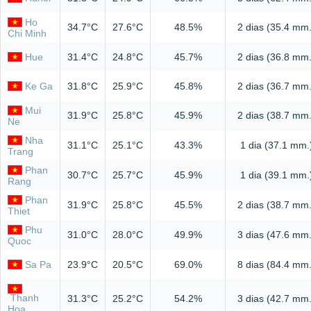
Ho
34.7°C
27.6°C
48.5%
2 dias (35.4 mm.
Chi Minh
Hue
31.4°C
24.8°C
45.7%
2 dias (36.8 mm.
Ke Ga
31.8°C
25.9°C
45.8%
2 dias (36.7 mm.
Mui
31.9°C
25.8°C
45.9%
2 dias (38.7 mm.
Ne
Nha
31.1°C
25.1°C
43.3%
1 dia (37.1 mm.
Trang
Phan
30.7°C
25.7°C
45.9%
1 dia (39.1 mm.
Rang
Phan
31.9°C
25.8°C
45.5%
2 dias (38.7 mm.
Thiet
Phu
31.0°C
28.0°C
49.9%
3 dias (47.6 mm.
Quoc
Sa Pa
23.9°C
20.5°C
69.0%
8 dias (84.4 mm.
Thanh
31.3°C
25.2°C
54.2%
3 dias (42.7 mm.
Hoa