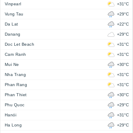
Vinpearl
+31°C
Vung Tau
+29°C
Da Lat
+22°C
Danang
+29°C
Doc Let Beach
+31°C
Cam Ranh
+31°C
Mui Ne
+30°C
Nha Trang
+31°C
Phan Rang
+31°C
Phan Thiet
+30°C
Phu Quoc
+29°C
Hanói
+31°C
Ha Long
+29°C