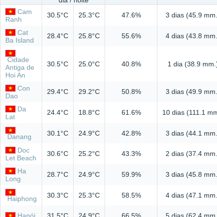
dia / noite
Cam
30.5°C
25.3°C
47.6%
3 dias (45.9 mm.
Ranh
Cat
28.4°C
25.8°C
55.6%
4 dias (43.8 mm.
Ba Island
Cidade
30.5°C
25.0°C
40.8%
1 dia (38.9 mm.
Antiga de
Hoi An
Con
29.4°C
29.2°C
50.8%
3 dias (49.9 mm.
Dao
Da
24.4°C
18.8°C
61.6%
10 dias (111.1 mm
Lat
30.1°C
24.9°C
42.8%
3 dias (44.1 mm.
Danang
Doc
30.6°C
25.2°C
43.3%
2 dias (37.4 mm.
Let Beach
Ha
28.7°C
24.9°C
59.9%
3 dias (45.8 mm.
Long
30.3°C
25.3°C
58.5%
4 dias (47.1 mm.
Haiphong
Hanói
31.5°C
24.9°C
66.5%
5 dias (62.4 mm.