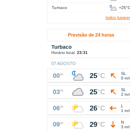
Tumaco
+25°
todos lugare
Previsão de 24 horas
Turbaco
Horário local:
23:31
07 AGOSTO
SL
25
°
C
00
00
0 m/
SL
25
°
C
03
00
2 m/
L
26
°
C
06
00
1 m/
N
29
°
C
09
00
3 m/