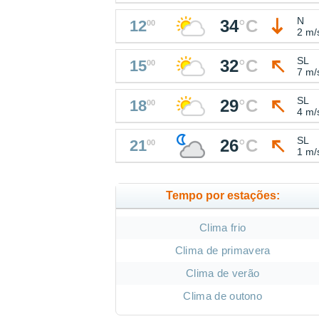
N
34
°
C
12
00
2 m/
SL
32
°
C
15
00
7 m/
SL
29
°
C
18
00
4 m/
SL
26
°
C
21
00
1 m/
Tempo por estações:
Clima frio
Clima de primavera
Clima de verão
Clima de outono