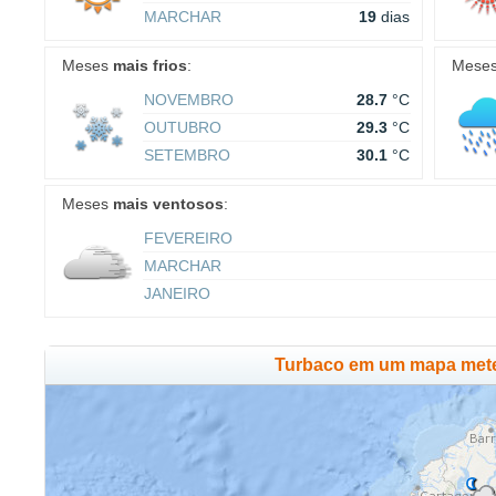
MARCHAR
19
dias
Meses
mais frios
:
Mese
NOVEMBRO
28.7
°C
OUTUBRO
29.3
°C
SETEMBRO
30.1
°C
Meses
mais ventosos
:
FEVEREIRO
MARCHAR
JANEIRO
Turbaco em um mapa met