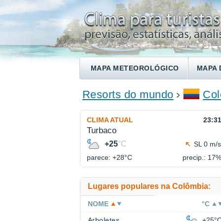
MAPA METEOROLÓGICO
MAPA 
ENCONTRE UM HOTEL
Resorts do mundo
Col
CLIMA ATUAL
23:3
Turbaco
+25
°C
SL 0 m/s
parece: +28°
C
precip.: 17
Lugares populares na Colômbia:
NOME
°C
Arboletes
+25°