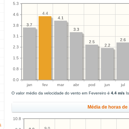
5.3
4.4
4.6
4.1
4.1
3.7
3.7
3.8
3.3
3.3
3.1
2.6
2.6
2.5
2.5
2.2
2.2
2.3
1.5
0.8
0.0
jan
fev
mar
abr
pod
jun
jul
O valor médio da velocidade do vento em Fevereiro é
4.4 m/s
Is
Média de horas de 
10.8
s
9.0