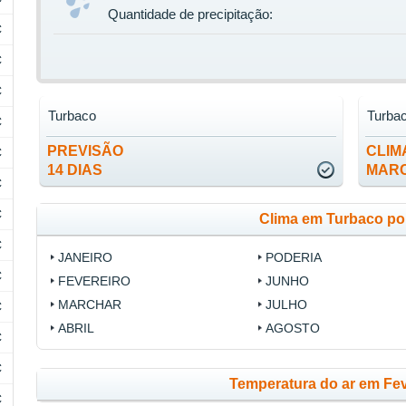
Quantidade de precipitação:
C
C
C
Turbaco
Turba
C
PREVISÃO
CLIM
C
14 DIAS
MAR
C
C
Clima em Turbaco po
C
JANEIRO
PODERIA
C
FEVEREIRO
JUNHO
MARCHAR
JULHO
C
ABRIL
AGOSTO
C
C
Temperatura do ar em Fev
C