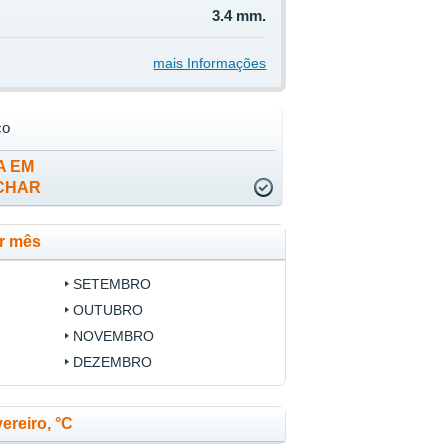
3.4 mm.
mais Informações
co
A EM
CHAR
r mês
SETEMBRO
OUTUBRO
NOVEMBRO
DEZEMBRO
ereiro, °C