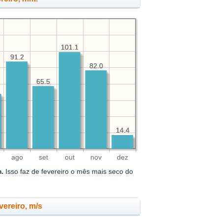
101.1
101.1
91.2
91.2
82.0
82.0
65.5
65.5
14.4
14.4
ago
set
out
nov
dez
m.
Isso faz de fevereiro o mês mais seco do
ereiro, m/s