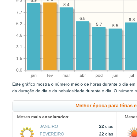
8.9
8.9
9.3
8.4
8.4
7.7
6.5
6.5
6.3
6.3
6.2
5.7
5.7
5.5
5.5
4.6
3.1
1.5
0.0
jan
fev
mar
abr
pod
jun
jul
Este gráfico mostra o número médio de horas durante o dia em q
da duração do dia e da nebulosidade durante o dia. O número 
Melhor época para férias 
Meses
mais ensolarados
:
Mese
JANEIRO
22
dias
FEVEREIRO
22
dias