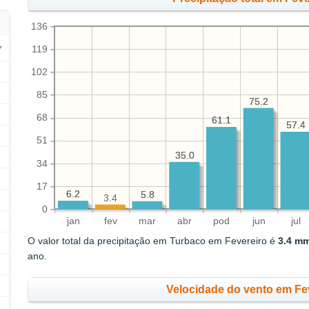
136
119
102
85
75.2
75.2
68
61.1
61.1
57.4
57.4
51
35.0
35.0
34
17
6.2
6.2
5.8
5.8
3.4
0
jan
fev
mar
abr
pod
jun
jul
O valor total da precipitação em Turbaco em Fevereiro é
3.4 m
ano.
Velocidade do vento em Fev