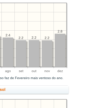
2.8
2.8
2.4
2.4
2.2
2.2
2.2
2.2
2.2
2.2
ago
set
out
nov
dez
so faz de Fevereiro mais ventoso do ano.
sol