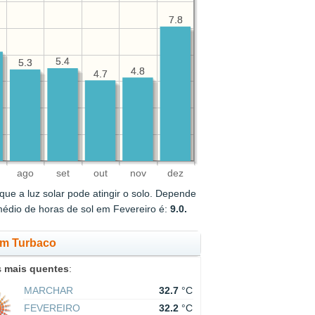
7.8
7.8
5.4
5.4
5.3
5.3
4.8
4.8
4.7
4.7
ago
set
out
nov
dez
ue a luz solar pode atingir o solo. Depende
médio de horas de sol em Fevereiro é:
9.0.
em Turbaco
s
mais quentes
:
MARCHAR
32.7
°C
FEVEREIRO
32.2
°C