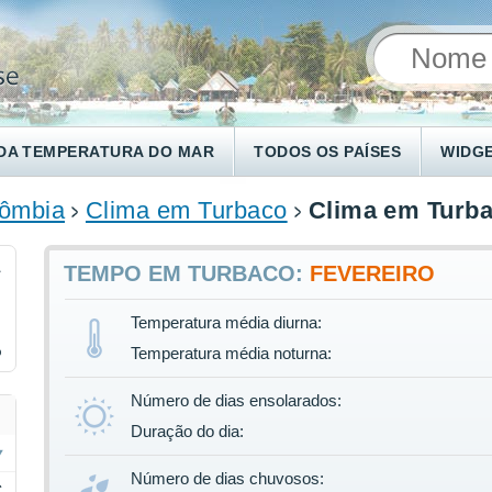
DA TEMPERATURA DO MAR
TODOS OS PAÍSES
WIDG
ômbia
Clima em Turbaco
Clima em Turba
1
TEMPO EM TURBACO:
FEVEREIRO
Temperatura média diurna:
%
Temperatura média noturna:
Número de dias ensolarados:
Duração do dia:
Número de dias chuvosos:
C