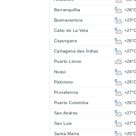
Barranquilha
+26°
Buenaventura
+23°
Cabo de La Vela
+27°
Capurgana
+26°
Cartagena das Índias
+27°
Puerto Limon
+24°
Nuqui
+24°
Palomino
+25°
Providencia
+27°
Puerto Colombia
+26°
San Andres
+27°
San Luis
+27°
Santa Marta
+25°