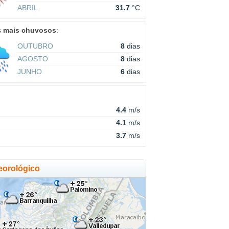
ABRIL
31.7
°C
s
mais chuvosos
:
OUTUBRO
8
dias
AGOSTO
8
dias
JUNHO
6
dias
4.4
m/s
4.1
m/s
3.7
m/s
eorológico