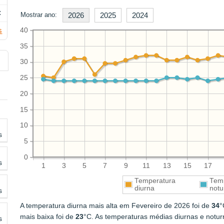
C
Mostrar ano:
2026
2025
2024
s
40
35
30
25
20
15
10
s
5
0
s
1
3
5
7
9
11
13
15
17
Temperatura
Tem
diurna
notu
s
A temperatura diurna mais alta em Fevereiro de 2026 foi de
34
°
mais baixa foi de
23
°C. As temperaturas médias diurnas e notu
s