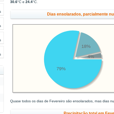
30.6
°C e
24.4
°C.
s
Dias ensolarados, parcialmente n
s
s
18%
s
4%
79%
Quase todos os dias de Fevereiro são ensolarados, mas dias n
Precipitação total em Fev