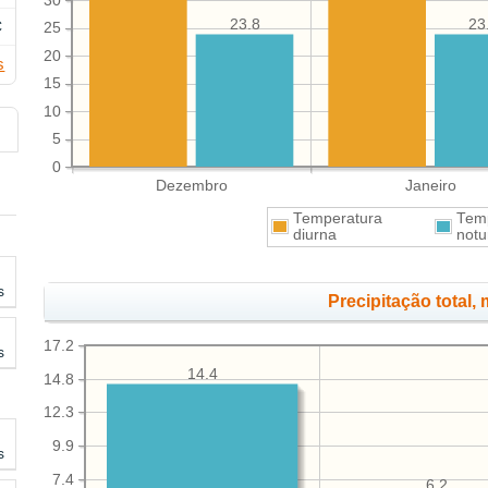
30
23.8
23
C
25
20
s
15
10
5
0
Dezembro
Janeiro
Temperatura
Tem
diurna
notu
s
Precipitação total,
17.2
s
14.4
14.8
12.3
9.9
s
7.4
6.2