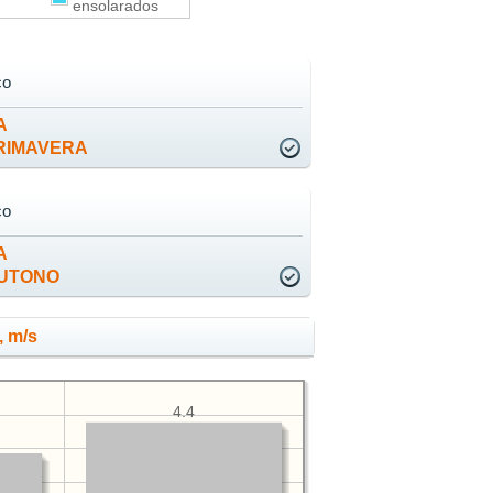
ensolarados
co
A
RIMAVERA
co
A
UTONO
, m/s
4.4