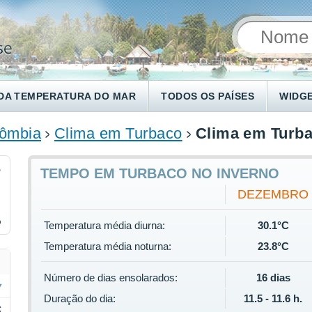
DA TEMPERATURA DO MAR
TODOS OS PAÍSES
WIDG
ômbia
Clima em Turbaco
Clima em Turba
5
TEMPO EM TURBACO NO INVERNO
DEZEMBRO
%
Temperatura média diurna:
30.1°C
Temperatura média noturna:
23.8°C
Número de dias ensolarados:
16 dias
Duração do dia:
11.5 - 11.6 h.
C