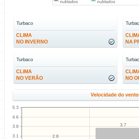
nublados
nublados
Turbaco
Turba
CLIMA
CLIM
NO INVERNO
NA P
Turbaco
Turba
CLIMA
CLIM
NO VERÃO
NO O
Velocidade do vento
5.3
4.6
3.7
3.8
3.1
2.8