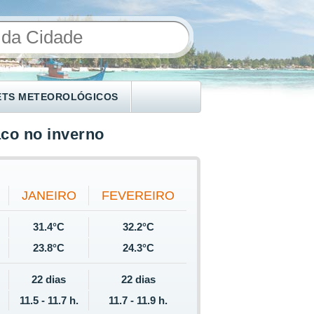
ETS METEOROLÓGICOS
co no inverno
JANEIRO
FEVEREIRO
31.4°C
32.2°C
23.8°C
24.3°C
22 dias
22 dias
11.5 - 11.7 h.
11.7 - 11.9 h.