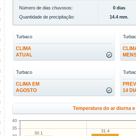
Número de dias chuvosos:
0 dias
C
Quantidade de precipitação:
14.4 mm.
C
C
Turbaco
Turba
C
CLIMA
CLIM
C
ATUAL
MEN
C
C
Turbaco
Turba
C
CLIMA EM
PREV
AGOSTO
14 DI
C
C
Temperatura do ar diurna e
C
40
C
35
31.4
C
30.1