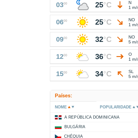
N
25
°
C
03
00
1 m/
NO
25
°
C
06
00
1 m/
NO
32
°
C
09
00
5 m/
O
36
°
C
12
00
1 m/
SL
34
°
C
15
00
5 m/
Países:
NOME
POPULARIDADE
A REPÚBLICA DOMINICANA
BULGÁRIA
CHÉQUIA