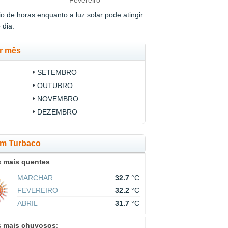
Fevereiro
 de horas enquanto a luz solar pode atingir
 dia.
r mês
SETEMBRO
OUTUBRO
NOVEMBRO
DEZEMBRO
em Turbaco
s
mais quentes
:
MARCHAR
32.7
°C
FEVEREIRO
32.2
°C
ABRIL
31.7
°C
s
mais chuvosos
: