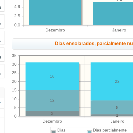
4.9
s
2.5
s
0.0
Dezembro
Janeiro
s
Dias ensolarados, parcialmente n
35
s
30
25
s
16
20
22
15
10
12
5
8
3
1
0
Dezembro
Janeiro
Dias
Dias parcialmente