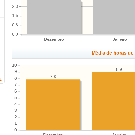
2.3
1.5
0.8
0.0
Dezembro
Janeiro
Média de horas de 
10
8.9
9
7.8
8
s
7
6
5
4
3
2
1
0