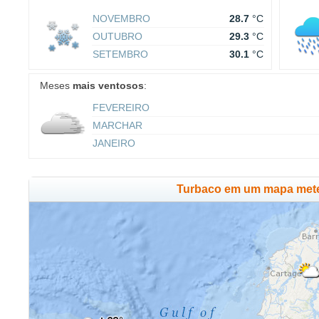
NOVEMBRO
28.7
°C
OUTUBRO
29.3
°C
SETEMBRO
30.1
°C
Meses
mais ventosos
:
FEVEREIRO
MARCHAR
JANEIRO
Turbaco em um mapa met