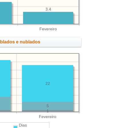
3.4
Fevereiro
ublados e nublados
22
5
1
Fevereiro
Dias