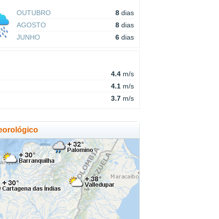
OUTUBRO
8
dias
AGOSTO
8
dias
JUNHO
6
dias
4.4
m/s
4.1
m/s
3.7
m/s
eorológico