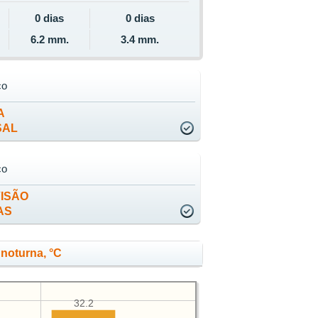
0 dias
0 dias
6.2 mm.
3.4 mm.
co
A
SAL
co
ISÃO
AS
 noturna, °C
32.2