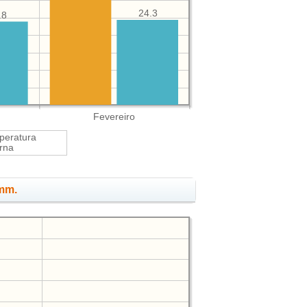
24.3
.8
Fevereiro
peratura
rna
 mm.