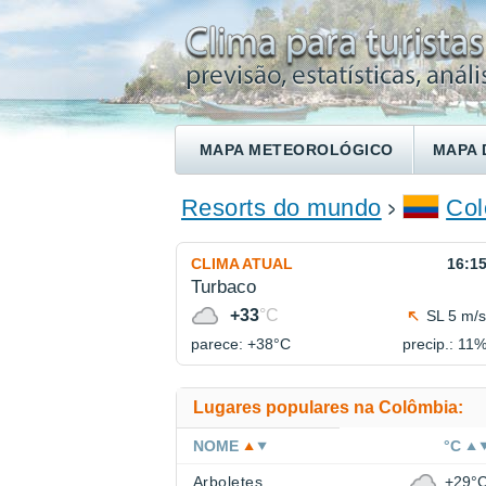
MAPA METEOROLÓGICO
MAPA 
ENCONTRE UM HOTEL
Resorts do mundo
Col
CLIMA ATUAL
16:1
Turbaco
+33
°C
SL 5 m/s
parece: +38°
C
precip.: 11
Lugares populares na Colômbia:
NOME
°C
Arboletes
+29°