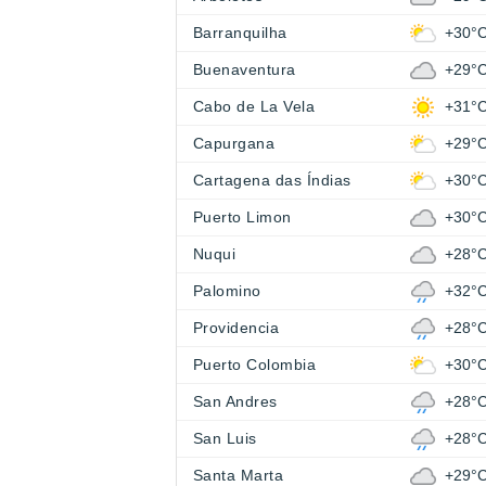
Barranquilha
+30°
Buenaventura
+29°
Cabo de La Vela
+31°
Capurgana
+29°
Cartagena das Índias
+30°
Puerto Limon
+30°
Nuqui
+28°
Palomino
+32°
Providencia
+28°
Puerto Colombia
+30°
San Andres
+28°
San Luis
+28°
Santa Marta
+29°