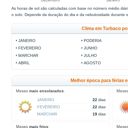
Dezembro
Janeiro
As horas de sol são calculadas com base no número médio diário
o solo. Depende da duração do dia e da nebulosidade durante o
Clima em Turbaco po
JANEIRO
PODERIA
FEVEREIRO
JUNHO
MARCHAR
JULHO
ABRIL
AGOSTO
Melhor época para férias 
Meses
mais ensolarados
:
Mese
JANEIRO
22
dias
FEVEREIRO
22
dias
MARCHAR
19
dias
Meses
mais frios
:
Mese