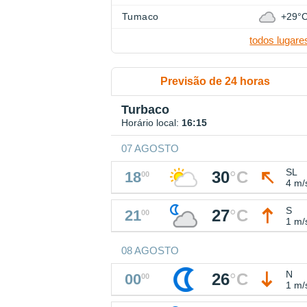
Tumaco
+29°
todos lugare
Previsão de 24 horas
Turbaco
Horário local:
16:15
07 AGOSTO
SL
30
°
C
18
00
4 m/
S
27
°
C
21
00
1 m/
08 AGOSTO
N
26
°
C
00
00
1 m/