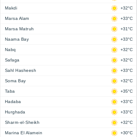
Makdi
+32°C
Marsa Alam
+33°C
Marsa Matruh
+31°C
Naama Bay
+33°C
Nabq
+32°C
Safaga
+32°C
Sahl Hasheesh
+33°C
Soma Bay
+32°C
Taba
+35°C
Hadaba
+33°C
Hurghada
+33°C
Sharm-el-Sheikh
+32°C
Marina El Alamein
+30°C