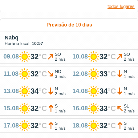
todos lugares
Previsão de 10 dias
Nabq
Horário local:
10:57
SO
SO
32
°
C
32
°
C
09.08
10.08
2 m/s
2 m/s
NO
N
32
°
C
33
°
C
11.08
12.08
3 m/s
1 m/s
N
N
34
°
C
34
°
C
13.08
14.08
2 m/s
1 m/s
S
SL
32
°
C
33
°
C
15.08
16.08
1 m/s
2 m/s
S
S
32
°
C
32
°
C
17.08
18.08
1 m/s
2 m/s