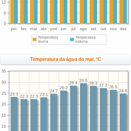
12
6
0
jan
fev
mar
abr
pod
jun
jul
ago
set
out
nov
dez
Temperatura
Temperatura
diurna
noturna
Temperatura da água do mar, °C
35
29.5
30
28.4
28.3
27.3
26.5
26.2
24.8
24.7
25
23.3
23.1
22.3
22.3
20
15
10