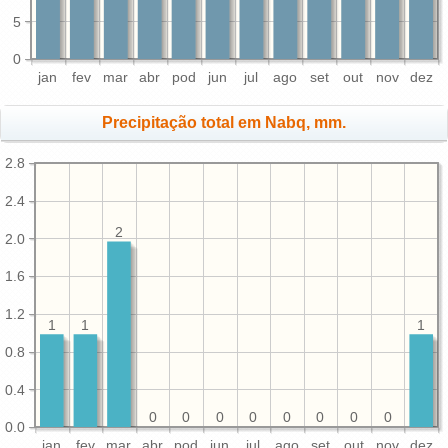
5
0
jan
fev
mar
abr
pod
jun
jul
ago
set
out
nov
dez
Precipitação total em Nabq, mm.
2.8
2.4
2
2.0
1.6
1.2
1
1
1
0.8
0.4
0
0
0
0
0
0
0
0
0.0
jan
fev
mar
abr
pod
jun
jul
ago
set
out
nov
dez