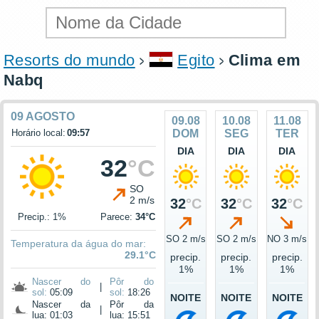
Resorts do mundo
Egito
Clima em
Nabq
09 AGOSTO
09.08
10.08
11.08
Horário local:
09:57
DOM
SEG
TER
DIA
DIA
DIA
32
°C
SO
2 m/s
32
°C
32
°C
32
°C
Precip.: 1%
Parece:
34°C
SO 2 m/s
SO 2 m/s
NO 3 m/s
Temperatura da água do mar:
29.1°C
precip.
precip.
precip.
1%
1%
1%
Nascer do
Pôr do
|
sol:
05:09
sol:
18:26
NOITE
NOITE
NOITE
Nascer da
Pôr da
|
lua: 01:03
lua: 15:51