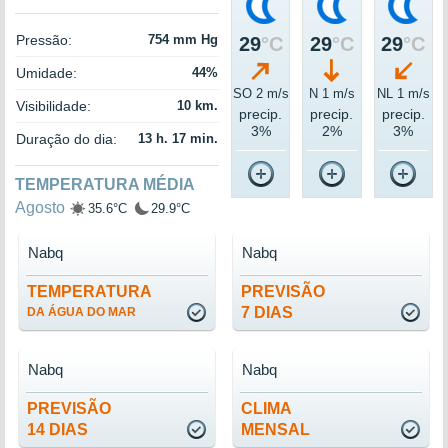
Pressão:
754 mm Hg
29
°C
29
°C
29
°C
Umidade:
44%
SO 2 m/s
N 1 m/s
NL 1 m/s
Visibilidade:
10 km.
precip.
precip.
precip.
3%
2%
3%
Duração do dia:
13 h. 17 min.
TEMPERATURA MÉDIA
Agosto
35.6°C
29.9°C
Nabq
Nabq
TEMPERATURA
PREVISÃO
7 DIAS
DA ÁGUA DO MAR
Nabq
Nabq
PREVISÃO
CLIMA
14 DIAS
MENSAL