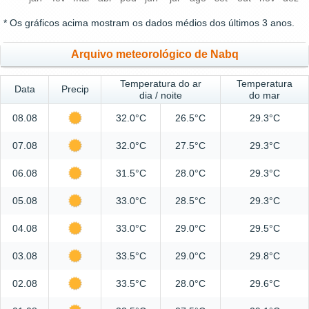
* Os gráficos acima mostram os dados médios dos últimos 3 anos.
Arquivo meteorológico de Nabq
Temperatura do ar
Temperatura
Data
Precip
dia / noite
do mar
08.08
32.0°C
26.5°C
29.3°C
07.08
32.0°C
27.5°C
29.3°C
06.08
31.5°C
28.0°C
29.3°C
05.08
33.0°C
28.5°C
29.3°C
04.08
33.0°C
29.0°C
29.5°C
03.08
33.5°C
29.0°C
29.8°C
02.08
33.5°C
28.0°C
29.6°C