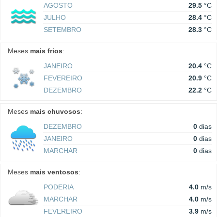
AGOSTO
29.5
°C
JULHO
28.4
°C
SETEMBRO
28.3
°C
Meses
mais frios
:
JANEIRO
20.4
°C
FEVEREIRO
20.9
°C
DEZEMBRO
22.2
°C
Meses
mais chuvosos
:
DEZEMBRO
0
dias
JANEIRO
0
dias
MARCHAR
0
dias
Meses
mais ventosos
:
PODERIA
4.0
m/s
MARCHAR
4.0
m/s
FEVEREIRO
3.9
m/s