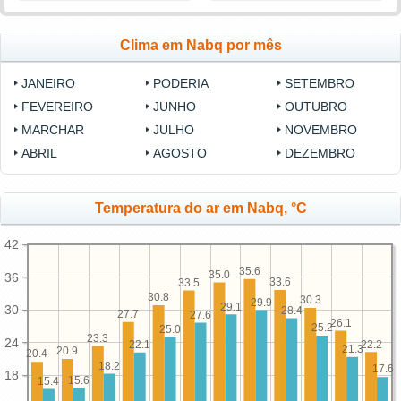
Clima em Nabq por mês
JANEIRO
PODERIA
SETEMBRO
FEVEREIRO
JUNHO
OUTUBRO
MARCHAR
JULHO
NOVEMBRO
ABRIL
AGOSTO
DEZEMBRO
Temperatura do ar em Nabq, °C
42
35.6
35.0
36
33.6
33.5
30.8
30.3
29.9
29.1
30
28.4
27.7
27.6
26.1
25.2
25.0
23.3
24
22.2
22.1
21.3
20.9
20.4
18.2
17.6
18
15.6
15.4