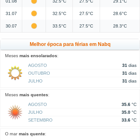
01.08
32.5°C
27.5°C
29.1°C
31.07
32.5°C
27.5°C
28.6°C
30.07
33.5°C
27.5°C
28.3°C
Melhor época para férias em Nabq
Meses
mais ensolarados
:
AGOSTO
31
dias
OUTUBRO
31
dias
JULHO
31
dias
Meses
mais quentes
:
AGOSTO
35.6
°C
JULHO
35.0
°C
SETEMBRO
33.6
°C
O mar
mais quente
: