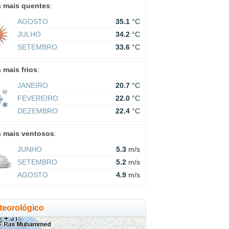
s
mais quentes
:
AGOSTO
35.1
°C
JULHO
34.2
°C
SETEMBRO
33.6
°C
s
mais frios
:
JANEIRO
20.7
°C
FEVEREIRO
22.0
°C
DEZEMBRO
22.4
°C
s
mais ventosos
:
JUNHO
5.3
m/s
SETEMBRO
5.2
m/s
AGOSTO
4.9
m/s
eorológico