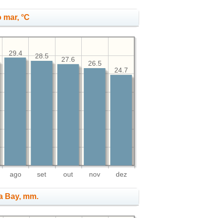
 mar, °C
29.4
28.5
27.6
26.5
24.7
ago
set
out
nov
dez
a Bay, mm.