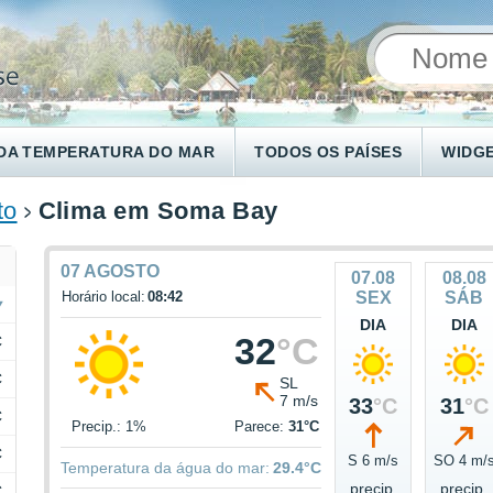
DA TEMPERATURA DO MAR
TODOS OS PAÍSES
WIDG
to
Clima em Soma Bay
07 AGOSTO
07.08
08.08
Horário local:
08:42
SEX
SÁB
DIA
DIA
32
°C
C
C
SL
7 m/s
33
°C
31
°C
C
Precip.: 1%
Parece:
31°C
C
S 6 m/s
SO 4 m/
Temperatura da água do mar:
29.4°C
precip.
precip.
C