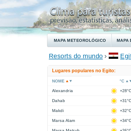
MAPA METEOROLÓGICO
MAPA 
ENCONTRE UM HOTEL
Resorts do mundo
Egi
Lugares populares no Egito:
NOME
°C
Alexandria
+28°
Dahab
+31°
Makdi
+32°
Marsa Alam
+34°
Marsa Matruh
+26°