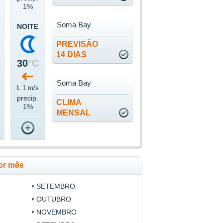
1%
Soma Bay
NOITE
PREVISÃO
14 DIAS
30
°C
Soma Bay
s
L 1 m/s
precip.
CLIMA
1%
MENSAL
or mês
SETEMBRO
OUTUBRO
NOVEMBRO