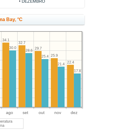
DEZEMBRO
ma Bay, °C
34.1
32.7
30.0
29.7
4
28.6
25.9
25.4
22.4
21.4
17.8
ago
set
out
nov
dez
eratura
rna