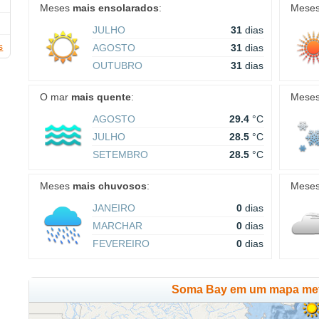
Meses
mais ensolarados
:
Mese
JULHO
31
dias
s
AGOSTO
31
dias
OUTUBRO
31
dias
O mar
mais quente
:
Mese
AGOSTO
29.4
°C
JULHO
28.5
°C
SETEMBRO
28.5
°C
Meses
mais chuvosos
:
Mese
JANEIRO
0
dias
MARCHAR
0
dias
FEVEREIRO
0
dias
Soma Bay em um mapa met