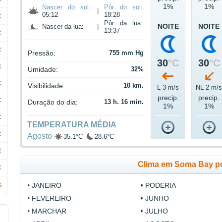
1%
1%
Nascer do sol:
Pôr do sol:
|
05:12
18:28
C
Pôr da lua:
NOITE
NOITE
Nascer da lua: -
|
13:37
C
C
Pressão:
755 mm Hg
30
°C
30
°C
C
Umidade:
32%
C
Visibilidade:
10 km.
L 3 m/s
NL 2 m/
precip.
precip.
C
Duração do dia:
13 h. 16 min.
1%
1%
C
TEMPERATURA MÉDIA
C
Agosto
35.1°C
28.6°C
C
Clima em Soma Bay p
C
s
JANEIRO
PODERIA
FEVEREIRO
JUNHO
MARCHAR
JULHO