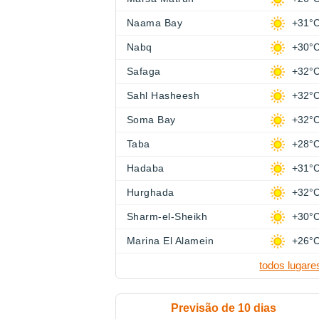
Naama Bay
+31°
Nabq
+30°
Safaga
+32°
Sahl Hasheesh
+32°
Soma Bay
+32°
Taba
+28°
Hadaba
+31°
Hurghada
+32°
Sharm-el-Sheikh
+30°
Marina El Alamein
+26°
todos lugare
Previsão de 10 dias