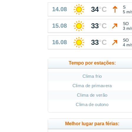
S
34
°
C
14.08
5 m/
SO
33
°
C
15.08
3 m/
SO
33
°
C
16.08
4 m/
Tempo por estações:
Clima frio
Clima de primavera
Clima de verão
Clima de outono
Melhor lugar para férias: