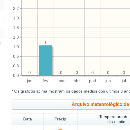
2.2
1.9
1.6
1.3
1
1.0
0.6
0.3
0
0
0
0
0
0
0.0
jan
fev
mar
abr
pod
jun
jul
* Os gráficos acima mostram os dados médios dos últimos 3 an
Arquivo meteorológico d
Temperatura do 
Data
Precip
dia / noite