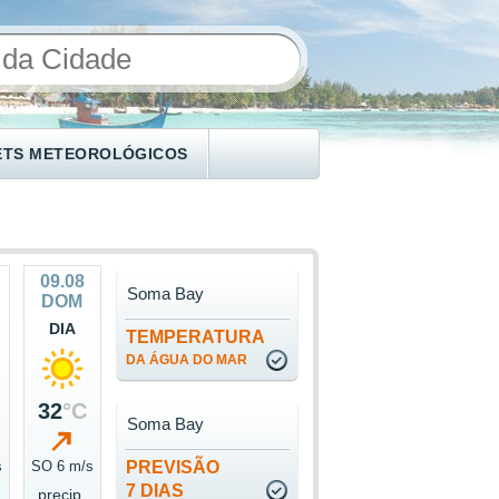
ETS METEOROLÓGICOS
09.08
Soma Bay
DOM
DIA
TEMPERATURA
DA ÁGUA DO MAR
32
°C
Soma Bay
s
SO 6 m/s
PREVISÃO
7 DIAS
precip.