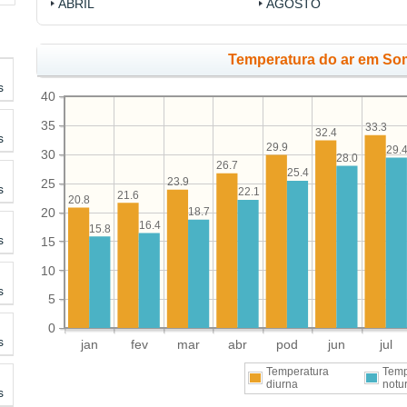
ABRIL
AGOSTO
Temperatura do ar em So
s
40
35
33.3
32.4
s
29.9
29.
30
28.0
26.7
25.4
23.9
25
s
22.1
21.6
20.8
20
18.7
16.4
15.8
s
15
10
s
5
0
s
jan
fev
mar
abr
pod
jun
jul
Temperatura
Temp
diurna
notu
s