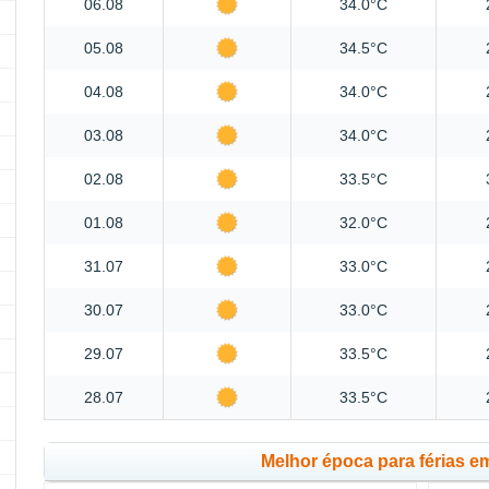
06.08
34.0°C
05.08
34.5°C
04.08
34.0°C
03.08
34.0°C
02.08
33.5°C
01.08
32.0°C
31.07
33.0°C
30.07
33.0°C
29.07
33.5°C
28.07
33.5°C
Melhor época para férias 