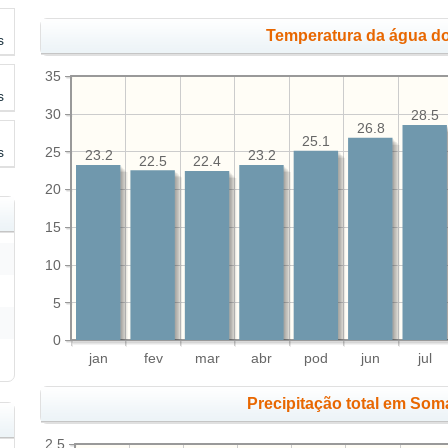
Temperatura da água do
s
35
s
30
28.5
26.8
25.1
25
s
23.2
23.2
22.5
22.4
20
15
10
5
0
jan
fev
mar
abr
pod
jun
jul
Precipitação total em Som
2.5