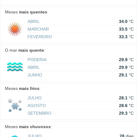
Meses
mais quentes
:
ABRIL
34.0
°C
MARCHAR
33.5
°C
FEVEREIRO
33.3
°C
O mar
mais quente
:
PODERIA
29.9
°C
ABRIL
29.9
°C
JUNHO
29.1
°C
Meses
mais frios
:
JULHO
28.1
°C
AGOSTO
28.6
°C
SETEMBRO
29.3
°C
Meses
mais chuvosos
:
JULHO
28
dias