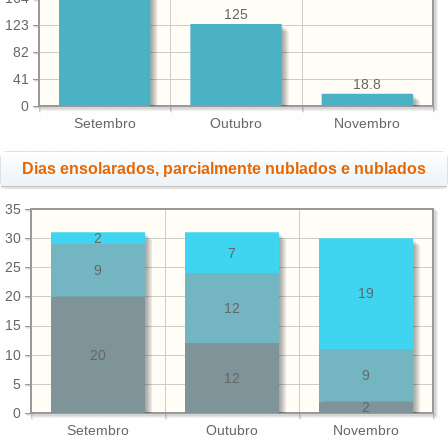
125
123
82
41
18.8
0
Setembro
Outubro
Novembro
Dias ensolarados, parcialmente nublados e nublados
35
30
2
7
25
9
19
20
12
15
10
20
9
12
5
2
0
Setembro
Outubro
Novembro