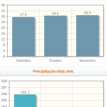
36
32
28.9
28.6
27.6
28
24
20
16
12
8
4
0
Setembro
Outubro
Novembro
Precipitação total, mm.
328
287
242.1
246
205
164