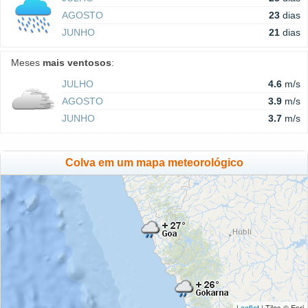
AGOSTO
23
dias
JUNHO
21
dias
Meses
mais ventosos
:
JULHO
4.6
m/s
AGOSTO
3.9
m/s
JUNHO
3.7
m/s
Colva em um mapa meteorológico
Leaflet
| Tiles © Esri