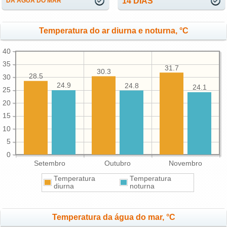
14 DIAS
DA ÁGUA DO MAR
Temperatura do ar diurna e noturna, °C
40
35
31.7
30.3
28.5
30
24.9
24.8
24.1
25
20
15
10
5
0
Setembro
Outubro
Novembro
Temperatura
Temperatura
diurna
noturna
Temperatura da água do mar, °C