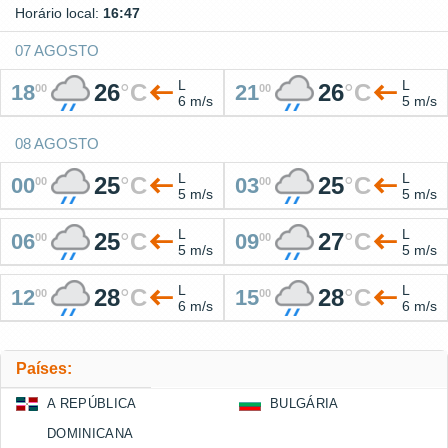
Horário local:
16:47
07 AGOSTO
L
L
26
°
C
26
°
C
18
21
00
00
6 m/s
5 m/s
08 AGOSTO
L
L
25
°
C
25
°
C
00
03
00
00
5 m/s
5 m/s
L
L
25
°
C
27
°
C
06
09
00
00
5 m/s
5 m/s
L
L
28
°
C
28
°
C
12
15
00
00
6 m/s
6 m/s
Países:
A REPÚBLICA
BULGÁRIA
DOMINICANA