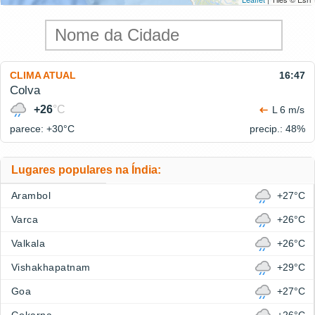
CLIMA ATUAL
16:47
Colva
+26
°C
L 6 m/s
parece: +30°
C
precip.: 48%
Lugares populares na Índia:
Arambol
+27°C
Varca
+26°C
Valkala
+26°C
Vishakhapatnam
+29°C
Goa
+27°C