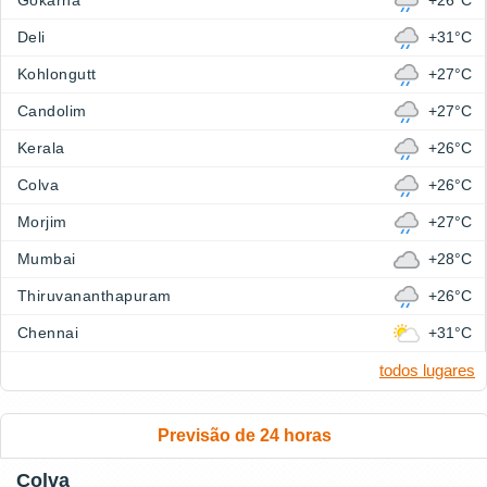
Gokarna
+26°C
Deli
+31°C
Kohlongutt
+27°C
Candolim
+27°C
Kerala
+26°C
Colva
+26°C
Morjim
+27°C
Mumbai
+28°C
Thiruvananthapuram
+26°C
Chennai
+31°C
todos lugares
Previsão de 24 horas
Colva