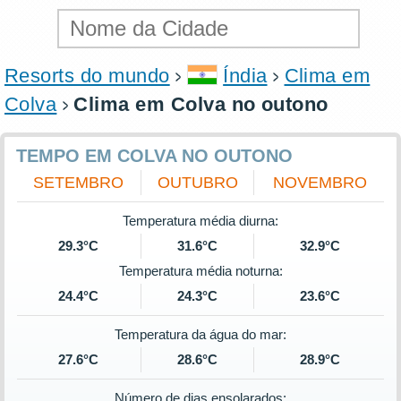
Resorts do mundo
Índia
Clima em
Colva
Clima em Colva no outono
TEMPO EM COLVA NO OUTONO
SETEMBRO
OUTUBRO
NOVEMBRO
Temperatura média diurna:
29.3°C
31.6°C
32.9°C
Temperatura média noturna:
24.4°C
24.3°C
23.6°C
Temperatura da água do mar:
27.6°C
28.6°C
28.9°C
Número de dias ensolarados: