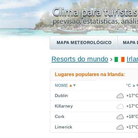
MAPA METEOROLÓGICO
MAPA 
ENCONTRE UM HOTEL
Resorts do mundo
Irl
Lugares populares na Irlanda:
NOME
°C
Dublin
+17°
Killarney
+17°
Cork
+18°
Limerick
+17°