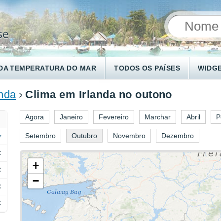
DA TEMPERATURA DO MAR
TODOS OS PAÍSES
WIDG
anda
Clima em Irlanda no outono
Agora
Janeiro
Fevereiro
Marchar
Abril
P
Setembro
Outubro
Novembro
Dezembro
C
+
C
−
C
C