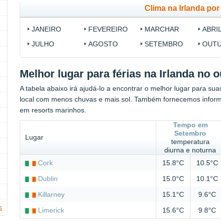
Clima na Irlanda po
JANEIRO
FEVEREIRO
MARCHAR
ABRI
JULHO
AGOSTO
SETEMBRO
OUT
Melhor lugar para férias na Irlanda no 
A tabela abaixo irá ajudá-lo a encontrar o melhor lugar para sua
local com menos chuvas e mais sol. Também fornecemos infor
em resorts marinhos.
Tempo em
Setembro
Lugar
temperatura
diurna e noturna
Cork
15.8°C
10.5°C
Dublin
15.0°C
10.1°C
Killarney
15.1°C
9.6°C
s
Limerick
15.6°C
9.8°C