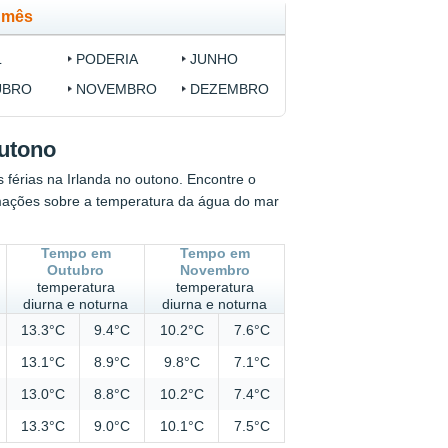
r mês
L
PODERIA
JUNHO
UBRO
NOVEMBRO
DEZEMBRO
outono
s férias na Irlanda no outono. Encontre o
mações sobre a temperatura da água do mar
Tempo em
Tempo em
Outubro
Novembro
temperatura
temperatura
diurna e noturna
diurna e noturna
13.3°C
9.4°C
10.2°C
7.6°C
13.1°C
8.9°C
9.8°C
7.1°C
13.0°C
8.8°C
10.2°C
7.4°C
13.3°C
9.0°C
10.1°C
7.5°C