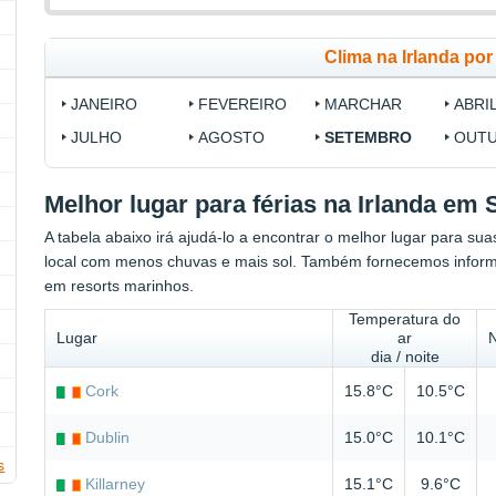
Clima na Irlanda po
JANEIRO
FEVEREIRO
MARCHAR
ABRI
JULHO
AGOSTO
SETEMBRO
OUT
Melhor lugar para férias na Irlanda em
A tabela abaixo irá ajudá-lo a encontrar o melhor lugar para su
local com menos chuvas e mais sol. Também fornecemos infor
em resorts marinhos.
Temperatura do
Lugar
ar
dia / noite
Cork
15.8°C
10.5°C
Dublin
15.0°C
10.1°C
s
Killarney
15.1°C
9.6°C