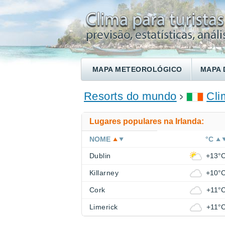
MAPA METEOROLÓGICO
MAPA 
ENCONTRE UM HOTEL
Resorts do mundo
Cli
Lugares populares na Irlanda:
NOME
°C
Dublin
+13°
Killarney
+10°
Cork
+11°
Limerick
+11°