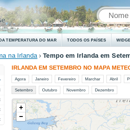
DA TEMPERATURA DO MAR
TODOS OS PAÍSES
WIDG
ma na Irlanda
Tempo em Irlanda em Sete
IRLANDA EM SETEMBRO NO MAPA MET
Agora
Janeiro
Fevereiro
Marchar
Abril
P
C
Setembro
Outubro
Novembro
Dezembro
C
+
C
−
C