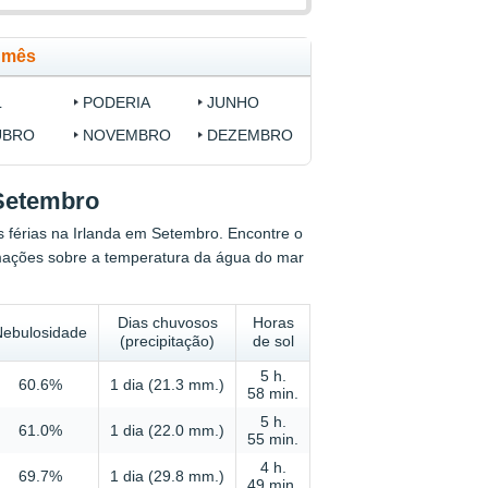
r mês
L
PODERIA
JUNHO
UBRO
NOVEMBRO
DEZEMBRO
 Setembro
as férias na Irlanda em Setembro. Encontre o
mações sobre a temperatura da água do mar
Dias chuvosos
Horas
Nebulosidade
(precipitação)
de sol
5 h.
60.6%
1 dia (21.3 mm.)
58 min.
5 h.
61.0%
1 dia (22.0 mm.)
55 min.
4 h.
69.7%
1 dia (29.8 mm.)
49 min.