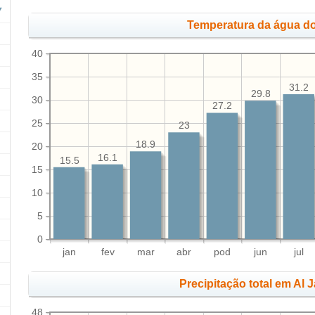
Temperatura da água do
40
35
31.2
29.8
30
27.2
25
23
18.9
20
16.1
15.5
15
10
5
0
jan
fev
mar
abr
pod
jun
jul
Precipitação total em Al 
48