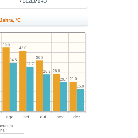
DEZEMBRO
Jahra, °C
45.5
43.0
36.2
2
34.5
31.7
26.8
26.3
21.0
20.7
15.9
ago
set
out
nov
dez
eratura
rna