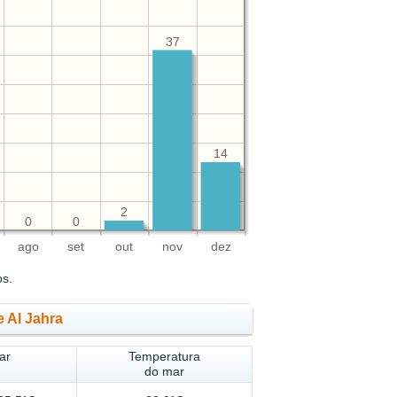
37
14
2
0
0
ago
set
out
nov
dez
os.
 Al Jahra
ar
Temperatura
do mar