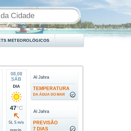
ETS METEOROLÓGICOS
08.08
Al Jahra
SÁB
DIA
TEMPERATURA
DA ÁGUA DO MAR
47
°C
Al Jahra
s
SL 5 m/s
PREVISÃO
7 DIAS
precip.