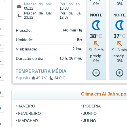
0%
0%
Nascer do sol:
Pôr do sol:
|
05:12
18:38
Nascer da lua:
Pôr da lua:
NOITE
NOITE
|
23:12
12:37
s
Pressão:
748 mm Hg
38
°C
37
°C
Umidade:
9%
s
Visibilidade:
2 km.
SL 5 m/s
SL 6 m/
precip.
precip.
Duração do dia:
13 h. 26 min.
s
0%
0%
TEMPERATURA MÉDIA
s
Agosto
45.7°C
34.6°C
s
Clima em Al Jahra po
JANEIRO
PODERIA
s
FEVEREIRO
JUNHO
MARCHAR
JULHO
s