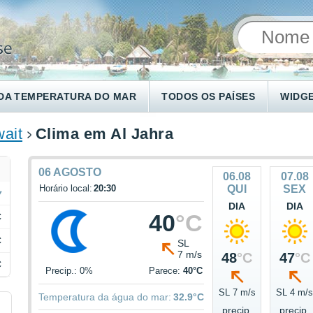
DA TEMPERATURA DO MAR
TODOS OS PAÍSES
WIDG
ait
Clima em Al Jahra
06 AGOSTO
06.08
07.08
Horário local:
20:30
QUI
SEX
DIA
DIA
40
°C
C
C
SL
7 m/s
48
°C
47
°C
C
Precip.: 0%
Parece:
40°C
SL 7 m/s
SL 4 m/
Temperatura da água do mar:
32.9°C
precip.
precip.