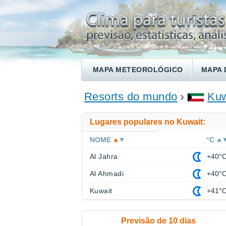
MAPA METEOROLÓGICO
MAPA 
ENCONTRE UM HOTEL
Resorts do mundo
Kuw
Lugares populares no Kuwait:
NOME
°C
Al Jahra
+40°
Al Ahmadi
+40°
Kuwait
+41°
Previsão de 10 dias