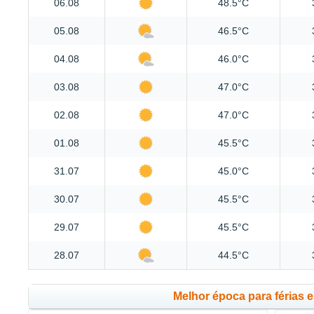
06.08
48.5°C
05.08
46.5°C
04.08
46.0°C
03.08
47.0°C
02.08
47.0°C
01.08
45.5°C
31.07
45.0°C
30.07
45.5°C
29.07
45.5°C
28.07
44.5°C
Melhor época para férias 