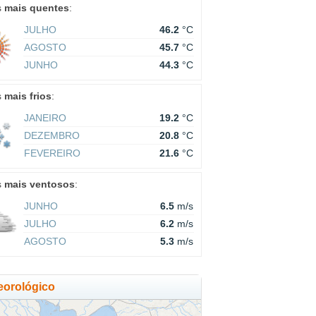
s
mais quentes
:
JULHO
46.2
°C
AGOSTO
45.7
°C
JUNHO
44.3
°C
s
mais frios
:
JANEIRO
19.2
°C
DEZEMBRO
20.8
°C
FEVEREIRO
21.6
°C
s
mais ventosos
:
JUNHO
6.5
m/s
JULHO
6.2
m/s
AGOSTO
5.3
m/s
eorológico