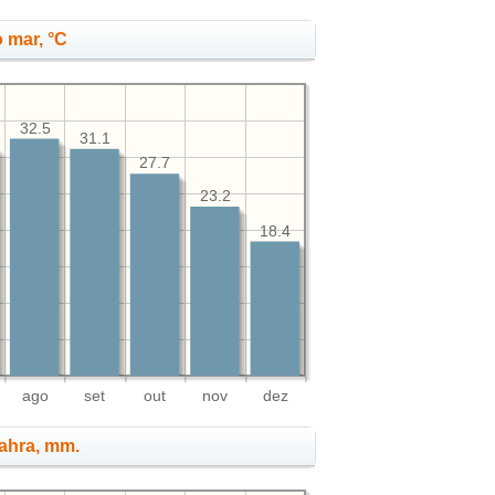
 mar, °C
32.5
31.1
27.7
23.2
18.4
ago
set
out
nov
dez
Jahra, mm.