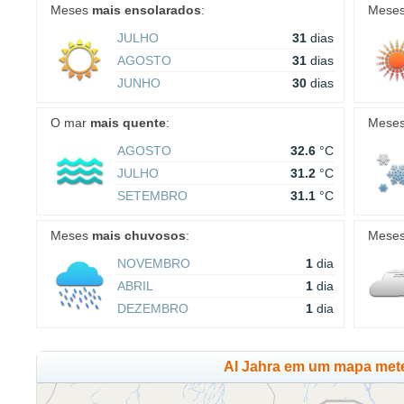
Meses
mais ensolarados
:
Mese
JULHO
31
dias
AGOSTO
31
dias
JUNHO
30
dias
O mar
mais quente
:
Mese
AGOSTO
32.6
°C
JULHO
31.2
°C
SETEMBRO
31.1
°C
Meses
mais chuvosos
:
Mese
NOVEMBRO
1
dia
ABRIL
1
dia
DEZEMBRO
1
dia
Al Jahra em um mapa met