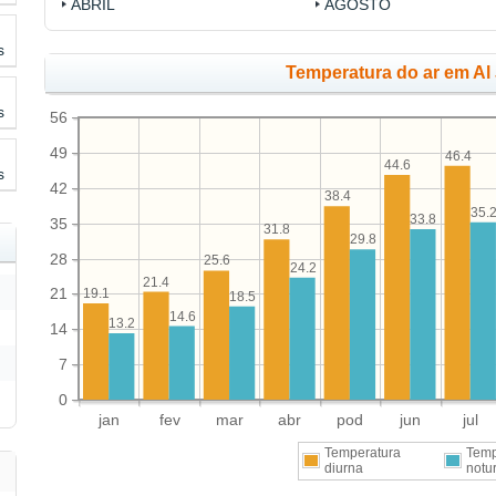
ABRIL
AGOSTO
s
Temperatura do ar em Al 
s
56
49
46.4
44.6
s
42
38.4
35.
33.8
35
31.8
29.8
28
25.6
24.2
21.4
21
19.1
18.5
14.6
13.2
14
7
0
jan
fev
mar
abr
pod
jun
jul
Temperatura
Temp
diurna
notu