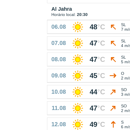
Al Jahra
Horário local:
20:30
SL
48
°
C
06.08
7 m/
SL
47
°
C
07.08
4 m/
SL
47
°
C
08.08
5 m/
O
45
°
C
09.08
2 m/
SO
44
°
C
10.08
3 m/
SO
47
°
C
11.08
2 m/
S
49
°
C
12.08
6 m/