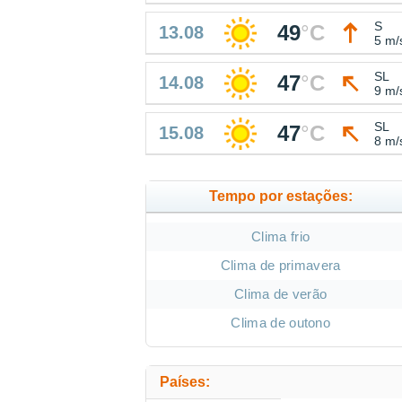
S
49
°
C
13.08
5 m/
SL
47
°
C
14.08
9 m/
SL
47
°
C
15.08
8 m/
Tempo por estações:
Clima frio
Clima de primavera
Clima de verão
Clima de outono
Países: