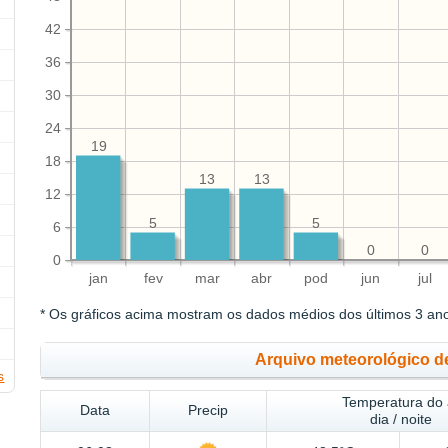
42
36
30
24
19
18
13
13
12
5
5
6
0
0
0
jan
fev
mar
abr
pod
jun
jul
* Os gráficos acima mostram os dados médios dos últimos 3 an
Arquivo meteorológico de
s
Temperatura do 
Data
Precip
dia / noite