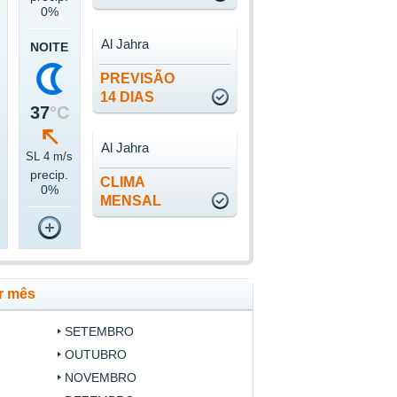
0%
Al Jahra
NOITE
PREVISÃO
14 DIAS
37
°C
Al Jahra
s
SL 4 m/s
precip.
CLIMA
0%
MENSAL
r mês
SETEMBRO
OUTUBRO
NOVEMBRO