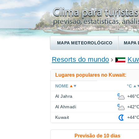
MAPA METEOROLÓGICO
MAPA 
ENCONTRE UM HOTEL
Resorts do mundo
Kuw
Lugares populares no Kuwait:
NOME
°C
Al Jahra
+46°
Al Ahmadi
+42°
Kuwait
+44°
Previsão de 10 dias