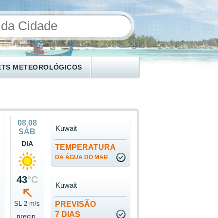
ETS METEOROLÓGICOS
08.08
Kuwait
SÁB
DIA
TEMPERATURA
DA ÁGUA DO MAR
43
°C
Kuwait
s
SL 2 m/s
PREVISÃO
7 DIAS
precip.