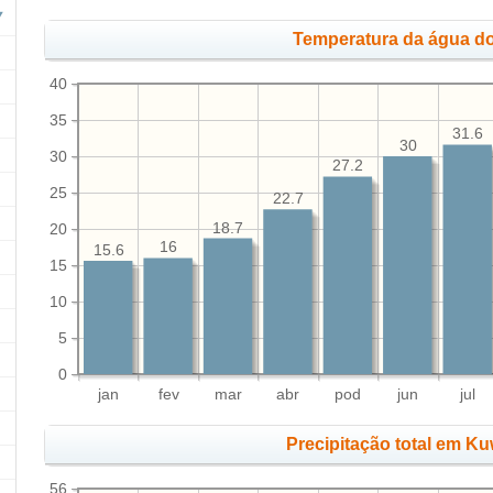
Temperatura da água do
40
35
31.6
30
30
27.2
25
22.7
18.7
20
16
15.6
15
10
5
0
jan
fev
mar
abr
pod
jun
jul
Precipitação total em Ku
56