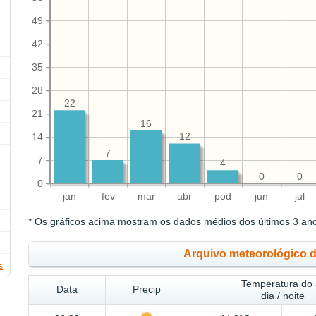
49
42
35
28
22
21
16
14
12
7
7
4
0
0
0
jan
fev
mar
abr
pod
jun
jul
* Os gráficos acima mostram os dados médios dos últimos 3 an
Arquivo meteorológico 
s
Temperatura do 
Data
Precip
dia / noite