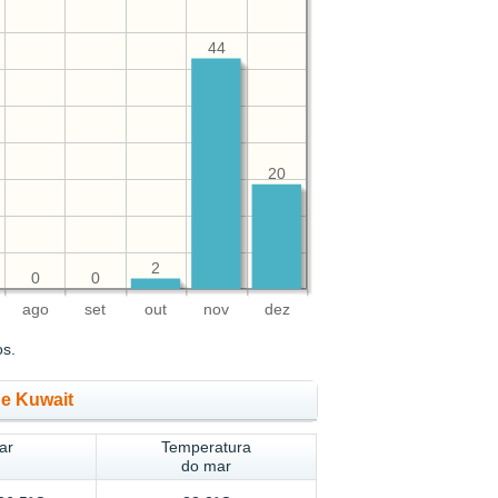
44
20
2
0
0
ago
set
out
nov
dez
os.
de Kuwait
ar
Temperatura
do mar