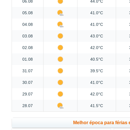
06.08
44.0°C
05.08
41.0°C
04.08
41.0°C
03.08
43.0°C
02.08
42.0°C
01.08
40.5°C
31.07
39.5°C
30.07
41.0°C
29.07
42.0°C
28.07
41.5°C
Melhor época para férias