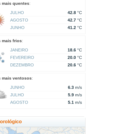
s
mais quentes
:
JULHO
42.8
°C
AGOSTO
42.7
°C
JUNHO
41.2
°C
s
mais frios
:
JANEIRO
18.6
°C
FEVEREIRO
20.0
°C
DEZEMBRO
20.6
°C
s
mais ventosos
:
JUNHO
6.3
m/s
JULHO
5.9
m/s
AGOSTO
5.1
m/s
orológico