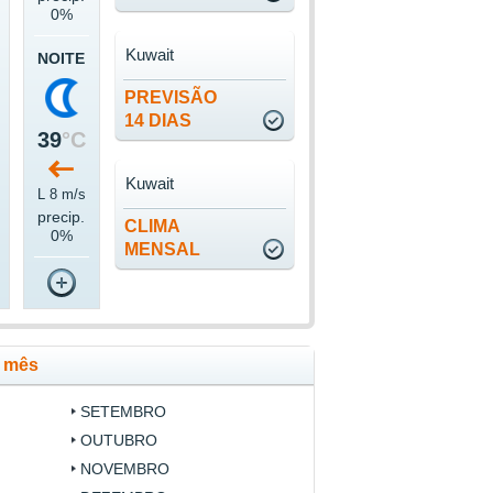
0%
Kuwait
NOITE
PREVISÃO
14 DIAS
39
°C
Kuwait
s
L 8 m/s
precip.
CLIMA
0%
MENSAL
r mês
SETEMBRO
OUTUBRO
NOVEMBRO