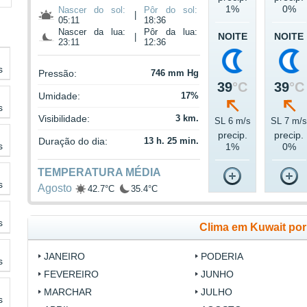
1%
0%
Nascer do sol:
Pôr do sol:
|
05:11
18:36
Nascer da lua:
Pôr da lua:
NOITE
NOITE
|
23:11
12:36
s
Pressão:
746 mm Hg
39
°C
39
°C
Umidade:
17%
s
Visibilidade:
3 km.
SL 6 m/s
SL 7 m/
precip.
precip.
Duração do dia:
13 h. 25 min.
s
1%
0%
TEMPERATURA MÉDIA
s
Agosto
42.7°C
35.4°C
s
Clima em Kuwait po
JANEIRO
PODERIA
s
FEVEREIRO
JUNHO
MARCHAR
JULHO
s