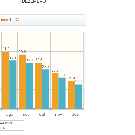
DEZEMBRO
wait, °C
41.8
39.6
6
35.3
33.6
33.3
28.7
25.9
22.7
20.4
17.7
ago
set
out
nov
dez
eratura
rna