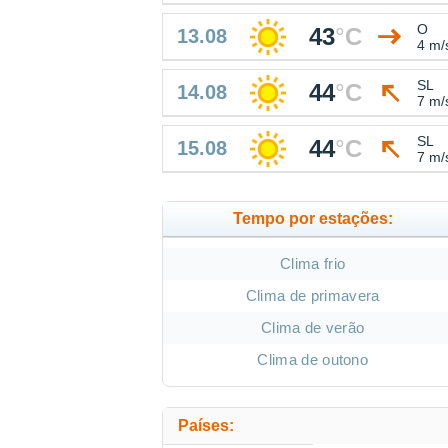
O
43
°
C
13.08
4 m/
SL
44
°
C
14.08
7 m/
SL
44
°
C
15.08
7 m/
Tempo por estações:
Clima frio
Clima de primavera
Clima de verão
Clima de outono
Países: