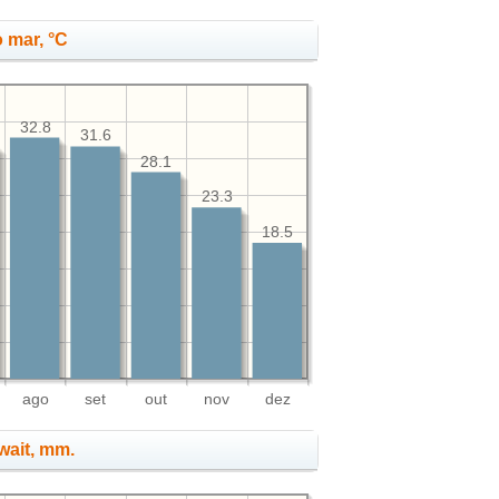
 mar, °C
32.8
31.6
28.1
23.3
18.5
ago
set
out
nov
dez
wait, mm.