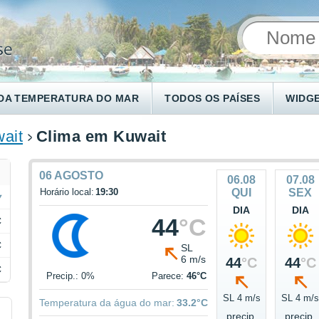
DA TEMPERATURA DO MAR
TODOS OS PAÍSES
WIDG
ait
Clima em Kuwait
06 AGOSTO
06.08
07.08
Horário local:
19:30
QUI
SEX
DIA
DIA
44
°C
C
C
SL
6 m/s
44
°C
44
°C
C
Precip.: 0%
Parece:
46°C
SL 4 m/s
SL 4 m/
Temperatura da água do mar:
33.2°C
precip.
precip.