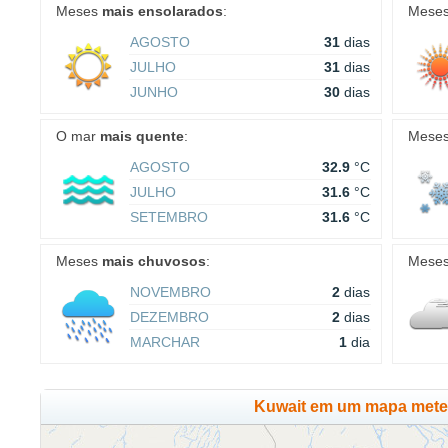
Meses
mais ensolarados
:
Mese
AGOSTO
31
dias
JULHO
31
dias
JUNHO
30
dias
O mar
mais quente
:
Mese
AGOSTO
32.9
°C
JULHO
31.6
°C
SETEMBRO
31.6
°C
Meses
mais chuvosos
:
Mese
NOVEMBRO
2
dias
DEZEMBRO
2
dias
MARCHAR
1
dia
Kuwait em um mapa mete