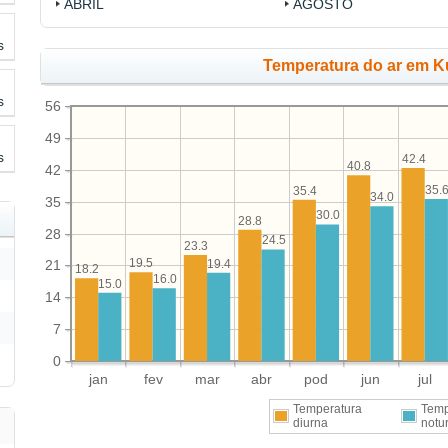
ABRIL
AGOSTO
s
Temperatura do ar em Ku
s
56
49
s
42.4
40.8
42
35.
35.4
34.0
35
30.0
28.8
28
24.5
23.3
19.5
19.4
21
18.2
16.0
15.0
14
7
0
jan
fev
mar
abr
pod
jun
jul
Temperatura
Temp
diurna
notu