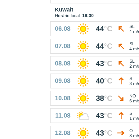
Kuwait
Horário local:
19:30
SL
44
°
C
06.08
4 m/
SL
44
°
C
07.08
4 m/
SL
43
°
C
08.08
2 m/
S
40
°
C
09.08
3 m/
NO
38
°
C
10.08
6 m/
S
43
°
C
11.08
1 m/
O
43
°
C
12.08
3 m/