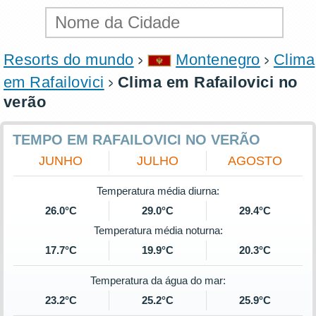
Resorts do mundo
Montenegro
Clima
em Rafailovici
Clima em Rafailovici no
verão
TEMPO EM RAFAILOVICI NO VERÃO
JUNHO
JULHO
AGOSTO
Temperatura média diurna:
26.0°C
29.0°C
29.4°C
Temperatura média noturna:
17.7°C
19.9°C
20.3°C
Temperatura da água do mar:
23.2°C
25.2°C
25.9°C