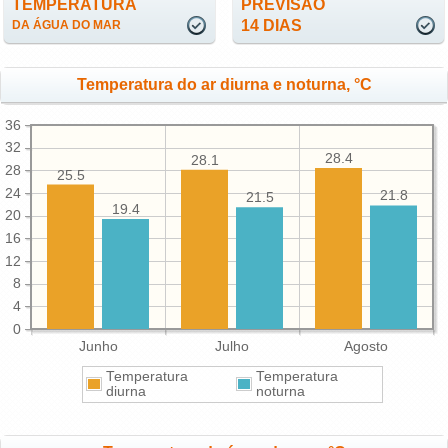
TEMPERATURA
PREVISÃO
14 DIAS
DA ÁGUA DO MAR
Temperatura do ar diurna e noturna, °C
36
32
28.4
28.1
28
25.5
24
21.8
21.5
19.4
20
16
12
8
4
0
Junho
Julho
Agosto
Temperatura
Temperatura
diurna
noturna