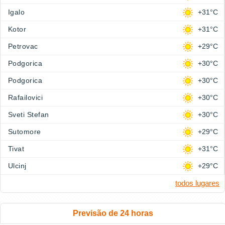
Igalo
+31°C
Kotor
+31°C
Petrovac
+29°C
Podgorica
+30°C
Podgorica
+30°C
Rafailovici
+30°C
Sveti Stefan
+30°C
Sutomore
+29°C
Tivat
+31°C
Ulcinj
+29°C
todos lugares
Previsão de 24 horas