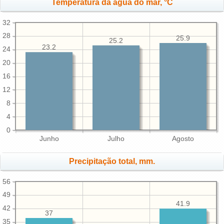
Temperatura da água do mar, °C
32
28
25.9
25.2
23.2
24
20
16
12
8
4
0
Junho
Julho
Agosto
Precipitação total, mm.
56
49
41.9
42
37
35