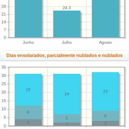
28
24.3
21
14
7
0
Junho
Julho
Agosto
Dias ensolarados, parcialmente nublados e nublados
35
30
25
19
23
20
24
15
10
8
6
5
5
4
3
2
0