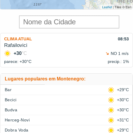
Leaflet
| Tiles © Esri
CLIMA ATUAL
08:53
Rafailovici
+30
°C
NO 1 m/s
parece: +30°
C
precip.: 1%
Lugares populares em Montenegro:
Bar
+29°C
Becici
+30°C
Budva
+30°C
Herceg-Novi
+31°C
Dobra Voda
+29°C