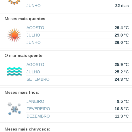
JUNHO
22
dias
Meses
mais quentes
:
AGOSTO
29.4
°C
JULHO
29.0
°C
JUNHO
26.0
°C
O mar
mais quente
:
AGOSTO
25.9
°C
JULHO
25.2
°C
SETEMBRO
24.3
°C
Meses
mais frios
:
JANEIRO
9.5
°C
FEVEREIRO
10.8
°C
DEZEMBRO
11.3
°C
Meses
mais chuvosos
: