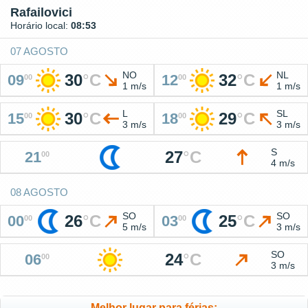
Rafailovici
Horário local:
08:53
07 AGOSTO
NO
NL
30
°
C
32
°
C
09
12
00
00
1 m/s
1 m/s
L
SL
30
°
C
29
°
C
15
18
00
00
3 m/s
3 m/s
S
27
°
C
21
00
4 m/s
08 AGOSTO
SO
SO
26
°
C
25
°
C
00
03
00
00
5 m/s
3 m/s
SO
24
°
C
06
00
3 m/s
Melhor lugar para férias: