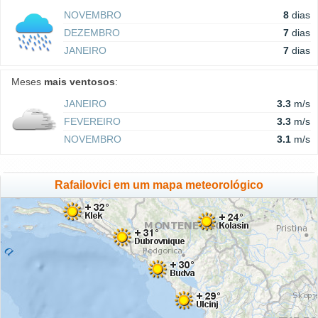
NOVEMBRO
8
dias
DEZEMBRO
7
dias
JANEIRO
7
dias
Meses
mais ventosos
:
JANEIRO
3.3
m/s
FEVEREIRO
3.3
m/s
NOVEMBRO
3.1
m/s
Rafailovici em um mapa meteorológico