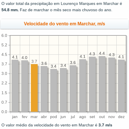
O valor total da precipitação em Lourenço Marques em Marchar é
54.8 mm.
Faz de marchar o mês seco mais chuvoso do ano.
Velocidade do vento em Marchar, m/s
6.0
5.2
4.4
4.4
4.3
4.3
4.5
4.3
4.3
4.1
4.1
4.1
4.1
4.1
4.1
4.0
4.0
3.7
3.6
3.6
3.6
3.6
3.7
3.4
3.4
3.4
3.4
3.0
2.2
1.5
0.7
0.0
jan
fev
mar
abr
pod
jun
jul
ago
set
out
nov
dez
O valor médio da velocidade do vento em Marchar é
3.7 m/s