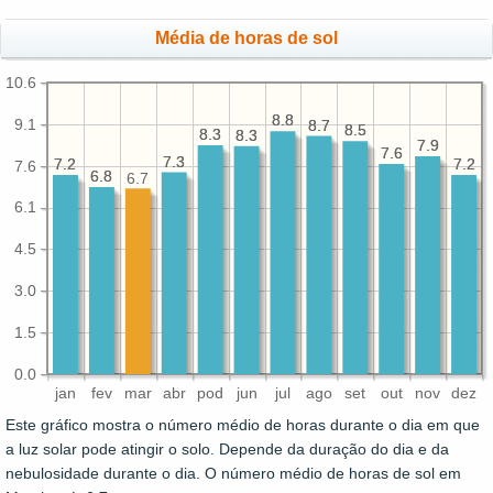
Média de horas de sol
10.6
8.8
8.8
9.1
8.7
8.7
8.5
8.5
8.3
8.3
8.3
8.3
7.9
7.9
7.6
7.6
7.3
7.3
7.2
7.2
7.2
7.2
7.6
6.8
6.8
6.7
6.1
4.5
3.0
1.5
0.0
jan
fev
mar
abr
pod
jun
jul
ago
set
out
nov
dez
Este gráfico mostra o número médio de horas durante o dia em que
a luz solar pode atingir o solo. Depende da duração do dia e da
nebulosidade durante o dia. O número médio de horas de sol em