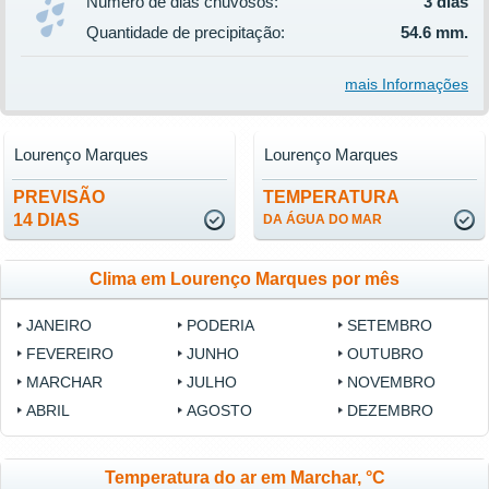
Número de dias chuvosos:
3 dias
Quantidade de precipitação:
54.6 mm.
mais Informações
Lourenço Marques
Lourenço Marques
PREVISÃO
TEMPERATURA
14 DIAS
DA ÁGUA DO MAR
Clima em Lourenço Marques por mês
JANEIRO
PODERIA
SETEMBRO
FEVEREIRO
JUNHO
OUTUBRO
MARCHAR
JULHO
NOVEMBRO
ABRIL
AGOSTO
DEZEMBRO
Temperatura do ar em Marchar, °C