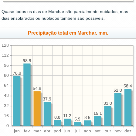
Quase todos os dias de Marchar são parcialmente nublados, mas
dias ensolarados ou nublados também são possíveis.
Precipitação total em Marchar, mm.
128
112
98.9
98.9
96
78.9
78.9
80
64
58.4
58.4
54.8
52.0
52.0
48
37.9
37.9
31.0
31.0
32
15.1
15.1
16
11.2
11.2
8.8
8.8
8.5
8.5
5.9
5.9
0
jan
fev
mar
abr
pod
jun
jul
ago
set
out
nov
dez