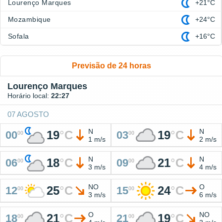
Lourenço Marques
+21°C
Mozambique
+24°C
Sofala
+16°C
Previsão de 24 horas
Lourenço Marques
Horário local:
22:27
07 AGOSTO
N
N
19
°
C
19
°
C
00
03
00
00
1 m/s
2 m/s
N
N
18
°
C
21
°
C
06
09
00
00
3 m/s
4 m/s
NO
O
25
°
C
24
°
C
12
15
00
00
3 m/s
6 m/s
O
NO
21
°
C
19
°
C
18
21
00
00