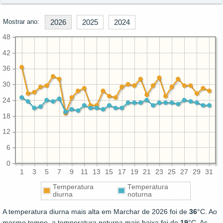
Mostrar ano:
2026
2025
2024
48
42
36
30
24
18
12
6
0
1
3
5
7
9
11
13
15
17
19
21
23
25
27
29
31
Temperatura
Temperatura
diurna
noturna
A temperatura diurna mais alta em Marchar de 2026 foi de
36
°C. Ao
mesmo tempo, a temperatura noturna mais baixa foi de
19
°C. As