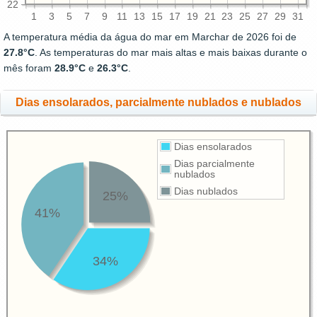
22
1
3
5
7
9
11
13
15
17
19
21
23
25
27
29
31
A temperatura média da água do mar em Marchar de 2026 foi de
27.8°C
. As temperaturas do mar mais altas e mais baixas durante o
mês foram
28.9°C
e
26.3°C
.
Dias ensolarados, parcialmente nublados e nublados
Dias ensolarados
Dias parcialmente
nublados
Dias nublados
25%
41%
34%