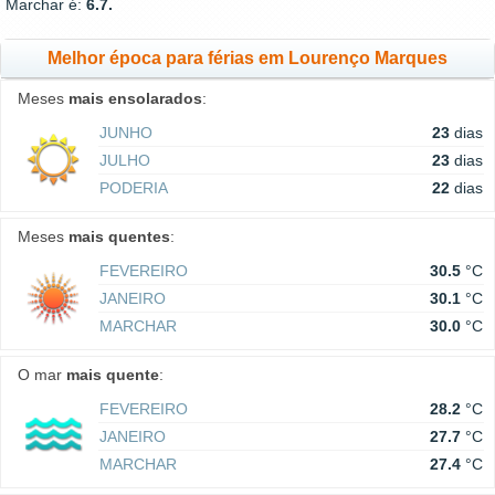
Marchar é:
6.7.
Melhor época para férias em Lourenço Marques
Meses
mais ensolarados
:
JUNHO
23
dias
JULHO
23
dias
PODERIA
22
dias
Meses
mais quentes
:
FEVEREIRO
30.5
°C
JANEIRO
30.1
°C
MARCHAR
30.0
°C
O mar
mais quente
:
FEVEREIRO
28.2
°C
JANEIRO
27.7
°C
MARCHAR
27.4
°C