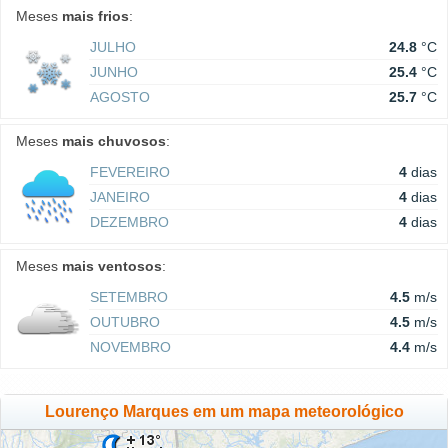
Meses
mais frios
:
JULHO
24.8
°C
JUNHO
25.4
°C
AGOSTO
25.7
°C
Meses
mais chuvosos
:
FEVEREIRO
4
dias
JANEIRO
4
dias
DEZEMBRO
4
dias
Meses
mais ventosos
:
SETEMBRO
4.5
m/s
OUTUBRO
4.5
m/s
NOVEMBRO
4.4
m/s
Lourenço Marques em um mapa meteorológico