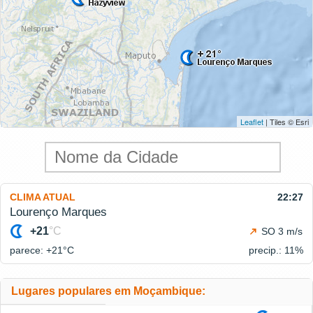
Leaflet
| Tiles © Esri
CLIMA ATUAL
22:27
Lourenço Marques
+21
°C
SO 3 m/s
parece: +21°
C
precip.: 11%
Lugares populares em Moçambique: