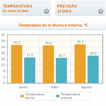
TEMPERATURA
PREVISÃO
14 DIAS
DA ÁGUA DO MAR
Temperatura do ar diurna e noturna, °C
32
28
25.7
25.3
25.0
24
20
18.2
17.0
16.7
16
12
8
4
0
Junho
Julho
Agosto
Temperatura
Temperatura
diurna
noturna