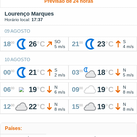
Previsão de 24 horas
Lourenço Marques
Horário local:
17:37
09 AGOSTO
SO
S
26
°
C
23
°
C
18
21
00
00
5 m/s
4 m/s
10 AGOSTO
S
N
21
°
C
18
°
C
00
03
00
00
2 m/s
5 m/s
N
N
19
°
C
19
°
C
06
09
00
00
6 m/s
8 m/s
N
N
22
°
C
19
°
C
12
15
00
00
8 m/s
8 m/s
Países: