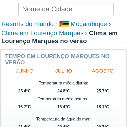
Resorts do mundo
Moçambique
Clima em Lourenço Marques
Clima em
Lourenço Marques no verão
TEMPO EM LOURENÇO MARQUES NO
VERÃO
JUNHO
JULHO
AGOSTO
Temperatura média diurna:
25.4°C
24.8°C
25.7°C
Temperatura média noturna:
16.7°C
16.4°C
18.1°C
Temperatura da água do mar:
21.4°C
20.4°C
20.7°C