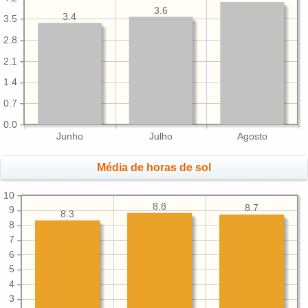
3.6
3.4
3.5
2.8
2.1
1.4
0.7
0.0
Junho
Julho
Agosto
Média de horas de sol
10
8.8
8.7
9
8.3
8
7
6
5
4
3