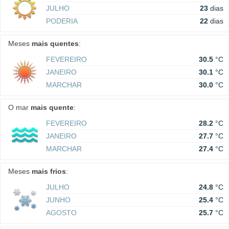
JULHO
23
dias
PODERIA
22
dias
Meses
mais quentes
:
FEVEREIRO
30.5
°C
JANEIRO
30.1
°C
MARCHAR
30.0
°C
O mar
mais quente
:
FEVEREIRO
28.2
°C
JANEIRO
27.7
°C
MARCHAR
27.4
°C
Meses
mais frios
:
JULHO
24.8
°C
JUNHO
25.4
°C
AGOSTO
25.7
°C