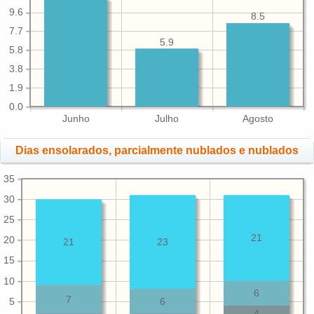
9.6
8.5
7.7
5.9
5.8
3.8
1.9
0.0
Junho
Julho
Agosto
Dias ensolarados, parcialmente nublados e nublados
35
30
25
21
20
21
23
15
10
6
7
5
6
4