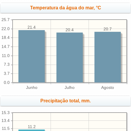
Temperatura da água do mar, °C
25.7
21.4
22.0
20.7
20.4
18.4
14.7
11.0
7.3
3.7
0.0
Junho
Julho
Agosto
Precipitação total, mm.
15.3
13.4
11.2
11.5