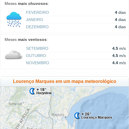
Meses
mais chuvosos
:
FEVEREIRO
4
dias
JANEIRO
4
dias
DEZEMBRO
4
dias
Meses
mais ventosos
:
SETEMBRO
4.5
m/s
OUTUBRO
4.5
m/s
NOVEMBRO
4.4
m/s
Lourenço Marques em um mapa meteorológico