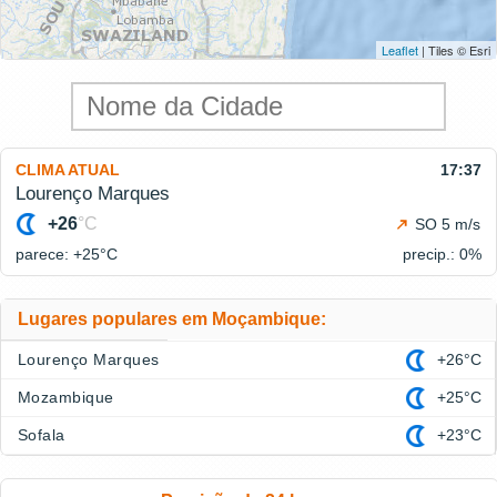
Leaflet
| Tiles © Esri
CLIMA ATUAL
17:37
Lourenço Marques
+26
°C
SO 5 m/s
parece: +25°
C
precip.: 0%
Lugares populares em Moçambique:
Lourenço Marques
+26°C
Mozambique
+25°C
Sofala
+23°C