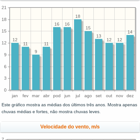
21
18
18
16
16
15
15
14
13
12
12
12
12
11
11
9
9
6
3
0
jan
fev
mar
abr
pod
jun
jul
ago
set
out
nov
dez
Este gráfico mostra as médias dos últimos três anos. Mostra apenas
chuvas médias e fortes, não mostra chuvas leves.
Velocidade do vento, m/s
7