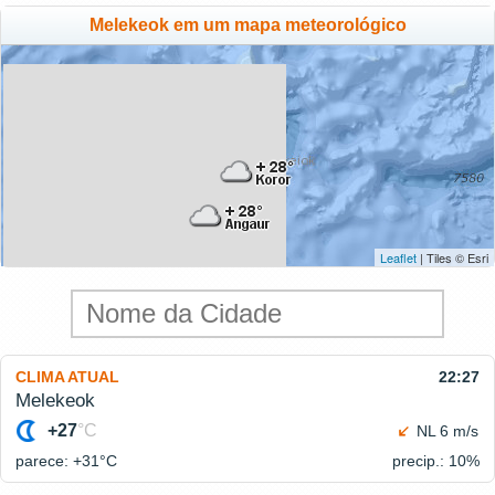
Melekeok em um mapa meteorológico
Leaflet
| Tiles © Esri
CLIMA ATUAL
22:27
Melekeok
+27
°C
NL 6 m/s
parece: +31°
C
precip.: 10%