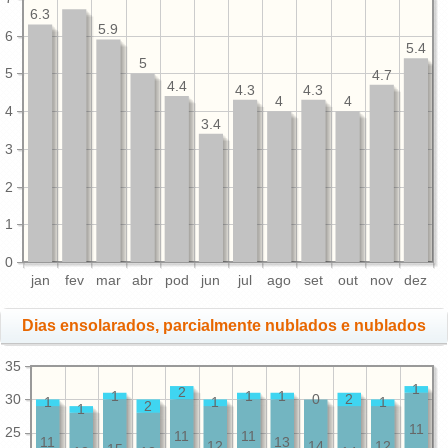
6.3
5.9
6
5.4
5
5
4.7
4.4
4.3
4.3
4
4
4
3.4
3
2
1
0
jan
fev
mar
abr
pod
jun
jul
ago
set
out
nov
dez
Dias ensolarados, parcialmente nublados e nublados
35
1
2
1
1
1
30
0
2
1
1
1
2
1
11
25
11
11
11
13
12
14
12