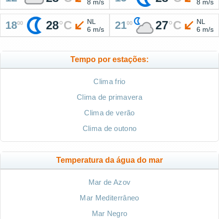
8 m/s
8 m/s
NL
NL
28
°
C
27
°
C
18
21
00
00
6 m/s
6 m/s
Tempo por estações:
Clima frio
Clima de primavera
Clima de verão
Clima de outono
Temperatura da água do mar
Mar de Azov
Mar Mediterrâneo
Mar Negro