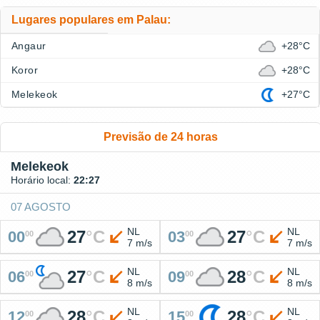
Lugares populares em Palau:
Angaur
+28°C
Koror
+28°C
Melekeok
+27°C
Previsão de 24 horas
Melekeok
Horário local:
22:27
07 AGOSTO
NL
NL
27
°
C
27
°
C
00
03
00
00
7 m/s
7 m/s
NL
NL
27
°
C
28
°
C
06
09
00
00
8 m/s
8 m/s
NL
NL
28
°
C
28
°
C
12
15
00
00