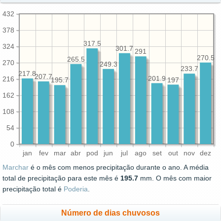
432
378
317.5
324
301.7
291
270.5
265.5
270
249.3
233.7
217.8
207.7
201.9
216
197
195.7
162
108
54
0
jan
fev
mar
abr
pod
jun
jul
ago
set
out
nov
dez
Marchar
é o mês com menos precipitação durante o ano. A média
total de precipitação para este mês é
195.7
mm. O mês com maior
precipitação total é
Poderia
.
Número de dias chuvosos