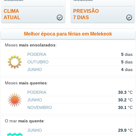
CLIMA
PREVISÃO
ATUAL
7 DIAS
Melhor época para férias em Melekeok
Meses
mais ensolarados
:
PODERIA
5
dias
OUTUBRO
5
dias
JUNHO
4
dias
Meses
mais quentes
:
PODERIA
30.3
°C
JUNHO
30.2
°C
NOVEMBRO
30.1
°C
O mar
mais quente
:
JUNHO
29.9
°C