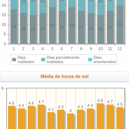
15
12
12
14
20
15
10
20
19
19
18
17
17
17
16
16
16
15
15
5
0
1
2
3
4
5
6
7
8
9
10
11
12
Dias
Dias parcialmente
Dias
nublados
nublados
ensolarados
Média de horas de sol
6
4.8
4.7
4.7
4.6
4.6
4.5
4.4
4.4
4.3
4.3
4.1
4