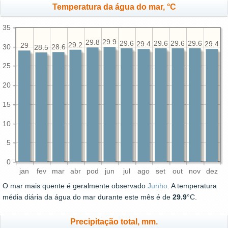
Temperatura da água do mar, °C
35
29.9
29.8
29.6
29.6
29.6
29.6
29.4
29.4
29.2
29
30
28.6
28.5
25
20
15
10
5
0
jan
fev
mar
abr
pod
jun
jul
ago
set
out
nov
dez
O mar mais quente é geralmente observado
Junho
. A temperatura
média diária da água do mar durante este mês é de
29.9
°C.
Precipitação total, mm.