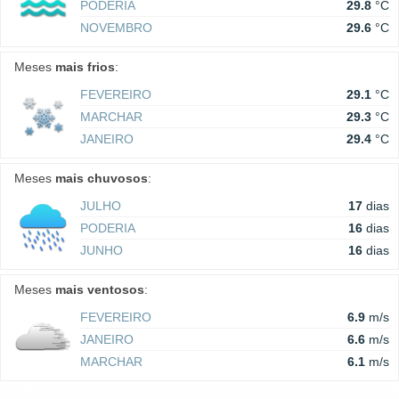
PODERIA
29.8
°C
NOVEMBRO
29.6
°C
Meses
mais frios
:
FEVEREIRO
29.1
°C
MARCHAR
29.3
°C
JANEIRO
29.4
°C
Meses
mais chuvosos
:
JULHO
17
dias
PODERIA
16
dias
JUNHO
16
dias
Meses
mais ventosos
:
FEVEREIRO
6.9
m/s
JANEIRO
6.6
m/s
MARCHAR
6.1
m/s