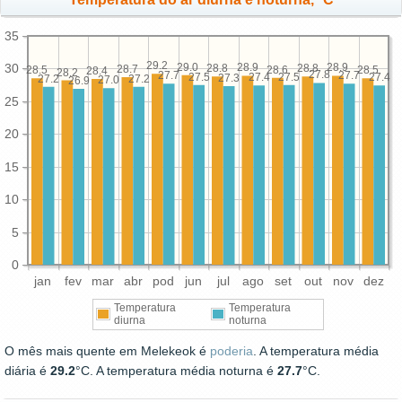
35
29.2
29.0
30
28.9
28.9
28.8
28.8
28.7
28.6
28.5
28.5
28.4
28.2
27.8
27.7
27.7
27.5
27.5
27.4
27.4
27.3
27.2
27.2
27.0
26.9
25
20
15
10
5
0
jan
fev
mar
abr
pod
jun
jul
ago
set
out
nov
dez
Temperatura
Temperatura
diurna
noturna
O mês mais quente em Melekeok é
poderia
. A temperatura média
diária é
29.2
°C. A temperatura média noturna é
27.7
°C.