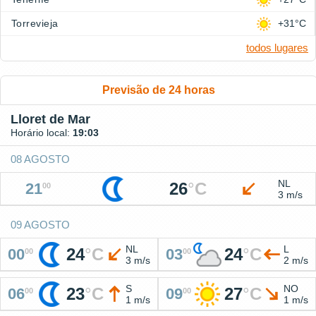
Torrevieja
+31°C
todos lugares
Previsão de 24 horas
Lloret de Mar
Horário local:
19:03
08 AGOSTO
NL
26
°
C
21
00
3 m/s
09 AGOSTO
NL
L
24
°
C
24
°
C
00
03
00
00
3 m/s
2 m/s
S
NO
23
°
C
27
°
C
06
09
00
00
1 m/s
1 m/s