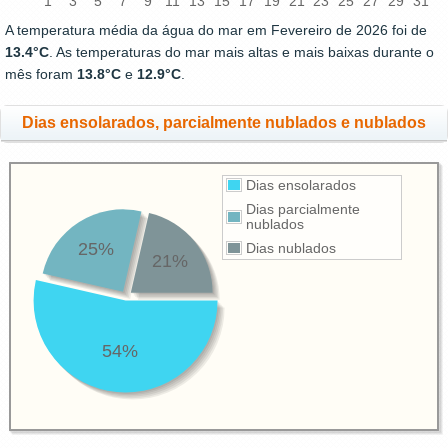
1
3
5
7
9
11
13
15
17
19
21
23
25
27
29
31
A temperatura média da água do mar em Fevereiro de 2026 foi de
13.4°C
. As temperaturas do mar mais altas e mais baixas durante o
mês foram
13.8°C
e
12.9°C
.
Dias ensolarados, parcialmente nublados e nublados
Dias ensolarados
Dias parcialmente
nublados
25%
Dias nublados
21%
54%