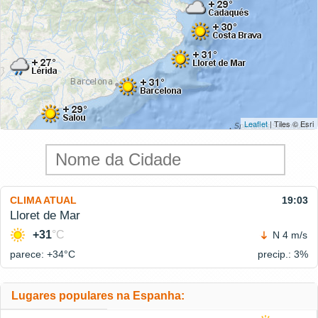
Leaflet
| Tiles © Esri
CLIMA ATUAL
19:03
Lloret de Mar
+31
°C
N 4 m/s
parece: +34°
C
precip.: 3%
Lugares populares na Espanha: