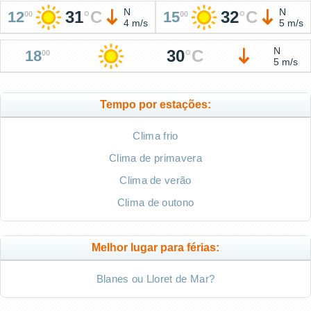
N
N
31
°
C
32
°
C
12
15
00
00
4 m/s
5 m/s
N
30
°
C
18
00
5 m/s
Tempo por estações:
Clima frio
Clima de primavera
Clima de verão
Clima de outono
Melhor lugar para férias:
Blanes ou Lloret de Mar?