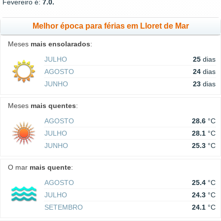
Fevereiro é:
7.0.
Melhor época para férias em Lloret de Mar
Meses
mais ensolarados
:
JULHO
25
dias
AGOSTO
24
dias
JUNHO
23
dias
Meses
mais quentes
:
AGOSTO
28.6
°C
JULHO
28.1
°C
JUNHO
25.3
°C
O mar
mais quente
:
AGOSTO
25.4
°C
JULHO
24.3
°C
SETEMBRO
24.1
°C