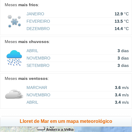
Meses
mais frios
:
JANEIRO
12.9
°C
FEVEREIRO
13.5
°C
DEZEMBRO
14.4
°C
Meses
mais chuvosos
:
ABRIL
3
dias
NOVEMBRO
3
dias
SETEMBRO
3
dias
Meses
mais ventosos
:
MARCHAR
3.6
m/s
NOVEMBRO
3.4
m/s
ABRIL
3.4
m/s
Lloret de Mar em um mapa meteorológico