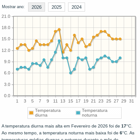
Mostrar ano:
2026
2025
2024
21.0
18.0
15.0
12.0
9.0
6.0
3.0
0.0
1
3
5
7
9
11
13
15
17
19
21
23
25
27
29
31
Temperatura
Temperatura
diurna
noturna
A temperatura diurna mais alta em Fevereiro de 2026 foi de
17
°C.
Ao mesmo tempo, a temperatura noturna mais baixa foi de
6
°C. As
temperaturas médias diurnas e noturnas durante o mês de