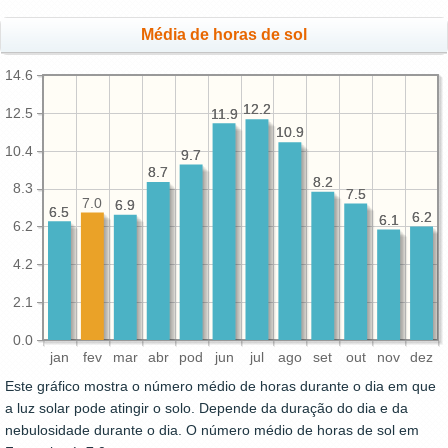
Média de horas de sol
14.6
12.2
12.2
12.5
11.9
11.9
10.9
10.9
10.4
9.7
9.7
8.7
8.7
8.2
8.2
8.3
7.5
7.5
7.0
6.9
6.9
6.5
6.5
6.2
6.2
6.1
6.1
6.2
4.2
2.1
0.0
jan
fev
mar
abr
pod
jun
jul
ago
set
out
nov
dez
Este gráfico mostra o número médio de horas durante o dia em que
a luz solar pode atingir o solo. Depende da duração do dia e da
nebulosidade durante o dia. O número médio de horas de sol em