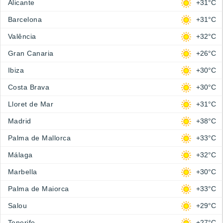
Alicante
+31°C
Barcelona
+31°C
Valência
+32°C
Gran Canaria
+26°C
Ibiza
+30°C
Costa Brava
+30°C
Lloret de Mar
+31°C
Madrid
+38°C
Palma de Mallorca
+33°C
Málaga
+32°C
Marbella
+30°C
Palma de Maiorca
+33°C
Salou
+29°C
Tenerife
+27°C