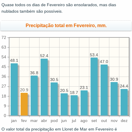
Quase todos os dias de Fevereiro são ensolarados, mas dias
nublados também são possíveis.
Precipitação total em Fevereiro, mm.
72
63
53.4
53.4
52.4
52.4
54
48.1
48.1
47.0
47.0
45
36.8
36.8
36
30.9
30.9
30.5
30.5
24.4
24.4
27
23.1
23.1
20.9
20.5
20.5
18.7
18.7
18
9
0
jan
fev
mar
abr
pod
jun
jul
ago
set
out
nov
dez
O valor total da precipitação em Lloret de Mar em Fevereiro é