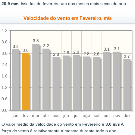
20.9 mm.
Isso faz de fevereiro um dos meses mais secos do ano.
Velocidade do vento em Fevereiro, m/s
4.2
3.5
3.5
3.6
3.2
3.2
3.2
3.2
3.1
3.1
3.1
3.1
3.0
2.9
2.9
2.9
2.9
3.0
2.8
2.8
2.8
2.8
2.8
2.8
2.7
2.7
2.4
1.8
1.2
0.6
0.0
jan
fev
mar
abr
pod
jun
jul
ago
set
out
nov
dez
O valor médio da velocidade do vento em Fevereiro é
3.0 m/s
A
força do vento é relativamente a mesma durante todo o ano.