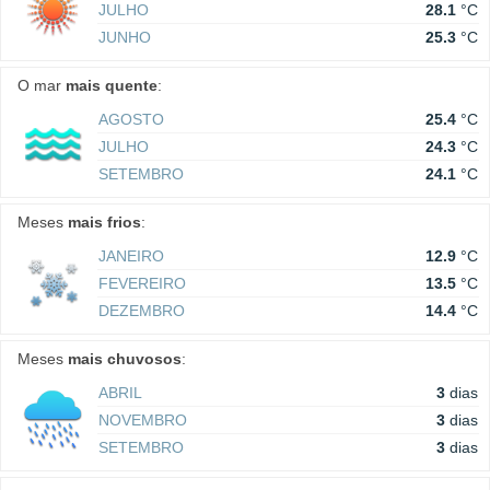
JULHO
28.1
°C
JUNHO
25.3
°C
O mar
mais quente
:
AGOSTO
25.4
°C
JULHO
24.3
°C
SETEMBRO
24.1
°C
Meses
mais frios
:
JANEIRO
12.9
°C
FEVEREIRO
13.5
°C
DEZEMBRO
14.4
°C
Meses
mais chuvosos
:
ABRIL
3
dias
NOVEMBRO
3
dias
SETEMBRO
3
dias