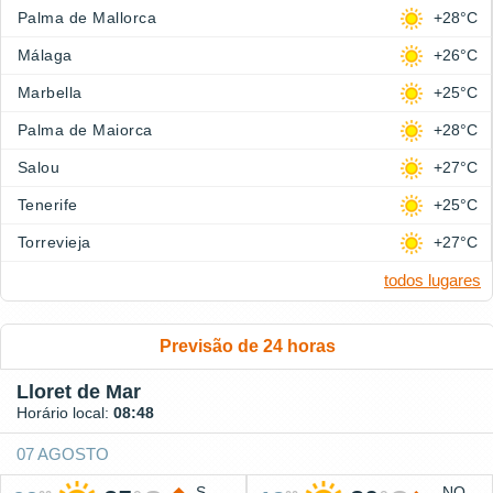
Palma de Mallorca
+28°C
Málaga
+26°C
Marbella
+25°C
Palma de Maiorca
+28°C
Salou
+27°C
Tenerife
+25°C
Torrevieja
+27°C
todos lugares
Previsão de 24 horas
Lloret de Mar
Horário local:
08:48
07 AGOSTO
S
NO