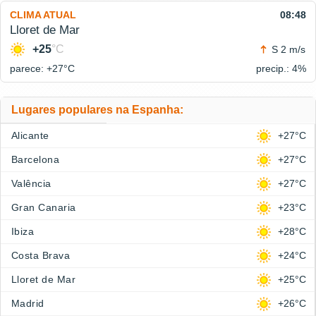
CLIMA ATUAL
08:48
Lloret de Mar
+25
°C
S 2 m/s
parece: +27°
C
precip.: 4%
Lugares populares na Espanha:
Alicante
+27°C
Barcelona
+27°C
Valência
+27°C
Gran Canaria
+23°C
Ibiza
+28°C
Costa Brava
+24°C
Lloret de Mar
+25°C
Madrid
+26°C