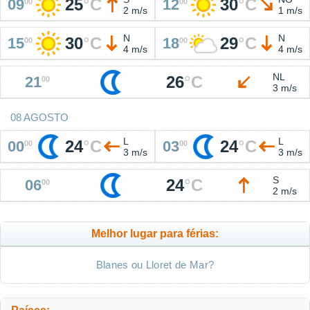
25
°
C
30
°
C
09
12
00
00
2 m/s
1 m/s
N
N
30
°
C
29
°
C
15
18
00
00
4 m/s
4 m/s
NL
26
°
C
21
00
3 m/s
08 AGOSTO
L
L
24
°
C
24
°
C
00
03
00
00
3 m/s
3 m/s
S
24
°
C
06
00
2 m/s
Melhor lugar para férias:
Blanes ou Lloret de Mar?