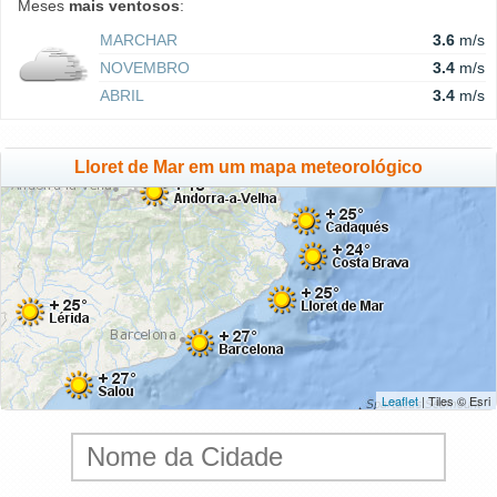
Meses
mais ventosos
:
MARCHAR
3.6
m/s
NOVEMBRO
3.4
m/s
ABRIL
3.4
m/s
Lloret de Mar em um mapa meteorológico
Leaflet
| Tiles © Esri