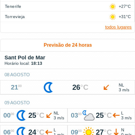
Tenerife
+27°C
Torrevieja
+31°C
todos lugares
Previsão de 24 horas
Sant Pol de Mar
Horário local:
18:13
08 AGOSTO
NL
26
°
C
21
00
3 m/s
09 AGOSTO
NL
L
25
°
C
25
°
C
00
03
00
00
3 m/s
3 m/s
L
N
24
°
C
27
°
C
06
09
00
00
1 m/s
0 m/s