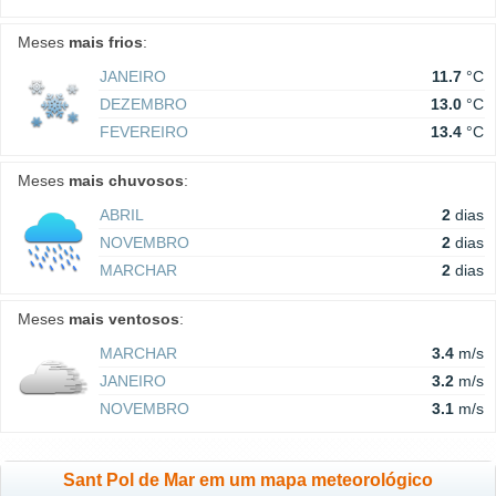
Meses
mais frios
:
JANEIRO
11.7
°C
DEZEMBRO
13.0
°C
FEVEREIRO
13.4
°C
Meses
mais chuvosos
:
ABRIL
2
dias
NOVEMBRO
2
dias
MARCHAR
2
dias
Meses
mais ventosos
:
MARCHAR
3.4
m/s
JANEIRO
3.2
m/s
NOVEMBRO
3.1
m/s
Sant Pol de Mar em um mapa meteorológico