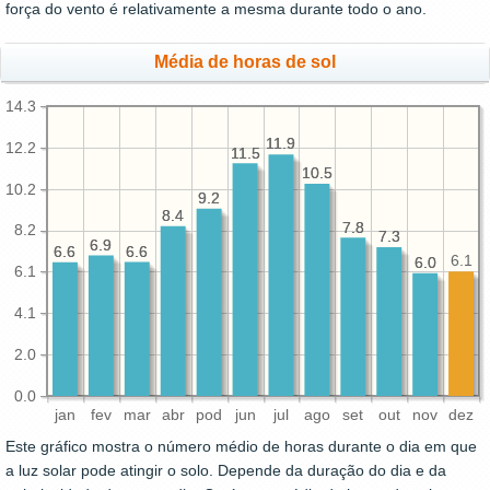
força do vento é relativamente a mesma durante todo o ano.
Média de horas de sol
14.3
11.9
11.9
12.2
11.5
11.5
10.5
10.5
10.2
9.2
9.2
8.4
8.4
7.8
7.8
8.2
7.3
7.3
6.9
6.9
6.6
6.6
6.6
6.6
6.1
6.0
6.0
6.1
4.1
2.0
0.0
jan
fev
mar
abr
pod
jun
jul
ago
set
out
nov
dez
Este gráfico mostra o número médio de horas durante o dia em que
a luz solar pode atingir o solo. Depende da duração do dia e da