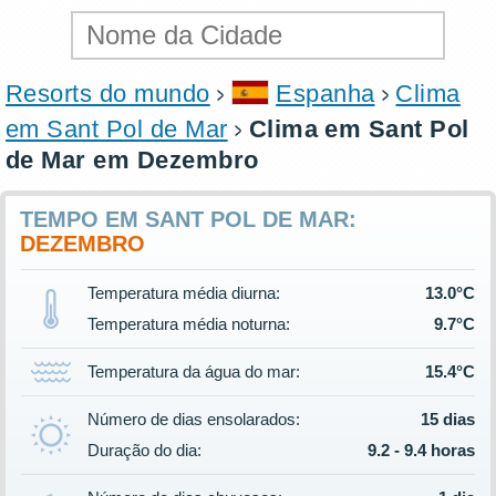
Resorts do mundo
Espanha
Clima
em Sant Pol de Mar
Clima em Sant Pol
de Mar em Dezembro
TEMPO EM SANT POL DE MAR:
DEZEMBRO
Temperatura média diurna:
13.0°C
Temperatura média noturna:
9.7°C
Temperatura da água do mar:
15.4°C
Número de dias ensolarados:
15 dias
Duração do dia:
9.2 - 9.4 horas