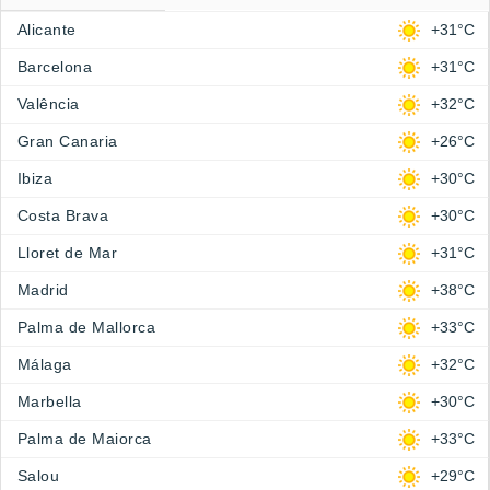
Alicante
+31°C
Barcelona
+31°C
Valência
+32°C
Gran Canaria
+26°C
Ibiza
+30°C
Costa Brava
+30°C
Lloret de Mar
+31°C
Madrid
+38°C
Palma de Mallorca
+33°C
Málaga
+32°C
Marbella
+30°C
Palma de Maiorca
+33°C
Salou
+29°C