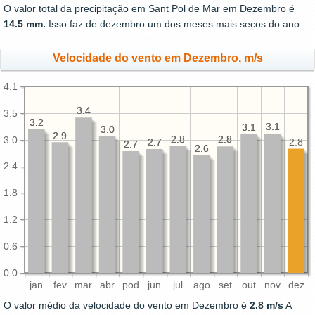
O valor total da precipitação em Sant Pol de Mar em Dezembro é
14.5 mm.
Isso faz de dezembro um dos meses mais secos do ano.
Velocidade do vento em Dezembro, m/s
4.1
3.4
3.4
3.5
3.2
3.2
3.1
3.1
3.1
3.1
3.0
3.0
2.9
2.9
2.8
2.8
2.8
2.8
3.0
2.8
2.7
2.7
2.7
2.7
2.6
2.6
2.4
1.8
1.2
0.6
0.0
jan
fev
mar
abr
pod
jun
jul
ago
set
out
nov
dez
O valor médio da velocidade do vento em Dezembro é
2.8 m/s
A