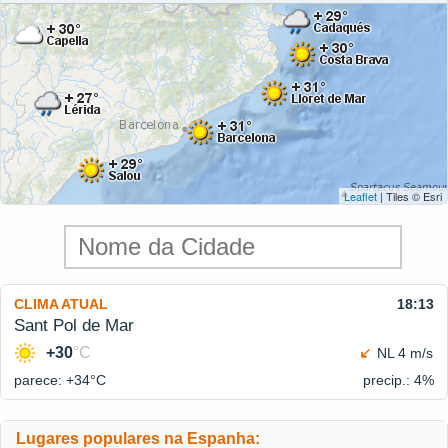
Leaflet
| Tiles © Esri
CLIMA ATUAL
18:13
Sant Pol de Mar
+30
°C
NL 4 m/s
parece: +34°
C
precip.: 4%
Lugares populares na Espanha: