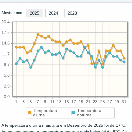
Mostrar ano:
2025
2024
2023
20.4
17.5
14.6
11.7
8.7
5.8
2.9
0.0
1
3
5
7
9
11
13
15
17
19
21
23
25
27
29
31
Temperatura
Temperatura
diurna
noturna
A temperatura diurna mais alta em Dezembro de 2025 foi de
17
°C.
Ao mesmo tempo, a temperatura noturna mais baixa foi de
8
°C. As