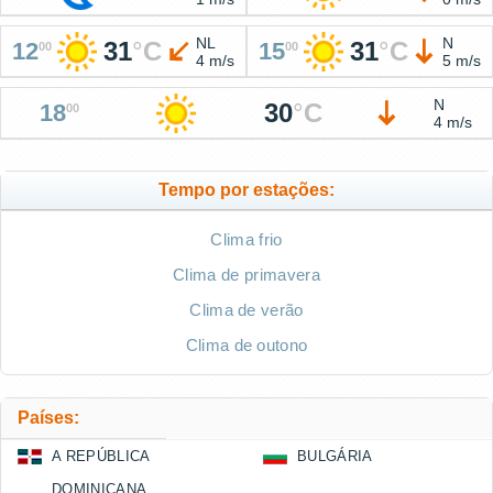
NL
N
31
°
C
31
°
C
12
15
00
00
4 m/s
5 m/s
N
30
°
C
18
00
4 m/s
Tempo por estações:
Clima frio
Clima de primavera
Clima de verão
Clima de outono
Países:
A REPÚBLICA
BULGÁRIA
DOMINICANA