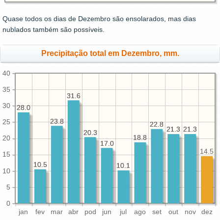
Quase todos os dias de Dezembro são ensolarados, mas dias
nublados também são possíveis.
Precipitação total em Dezembro, mm.
40
35
31.6
31.6
30
28.0
28.0
23.8
23.8
25
22.8
22.8
21.3
21.3
21.3
21.3
20.3
20.3
18.8
18.8
20
17.0
17.0
14.5
15
10.5
10.5
10.1
10.1
10
5
0
jan
fev
mar
abr
pod
jun
jul
ago
set
out
nov
dez