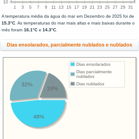
10
1
3
5
7
9
11
13
15
17
19
21
23
25
27
29
31
A temperatura média da água do mar em Dezembro de 2025 foi de
15.3°C
. As temperaturas do mar mais altas e mais baixas durante o
mês foram
16.1°C
e
14.3°C
.
Dias ensolarados, parcialmente nublados e nublados
Dias ensolarados
Dias parcialmente
nublados
32%
Dias nublados
19%
48%