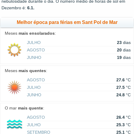
nebulosidade durante o dia. O número médio de horas de sol em
Dezembro é:
6.1.
Melhor época para férias em Sant Pol de Mar
Meses
mais ensolarados
:
JULHO
23
dias
AGOSTO
20
dias
JUNHO
19
dias
Meses
mais quentes
:
AGOSTO
27.6
°C
JULHO
27.5
°C
JUNHO
24.8
°C
O mar
mais quente
:
AGOSTO
26.4
°C
JULHO
25.3
°C
SETEMBRO
25.1
°C