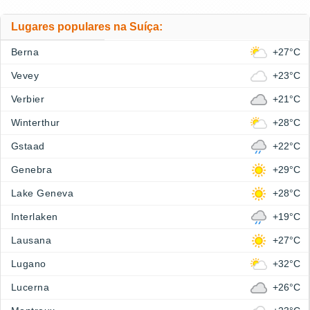
Lugares populares na Suíça:
Berna
+27°C
Vevey
+23°C
Verbier
+21°C
Winterthur
+28°C
Gstaad
+22°C
Genebra
+29°C
Lake Geneva
+28°C
Interlaken
+19°C
Lausana
+27°C
Lugano
+32°C
Lucerna
+26°C