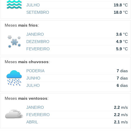
JULHO
19.8
°C
SETEMBRO
18.0
°C
Meses
mais frios
:
JANEIRO
3.6
°C
DEZEMBRO
4.9
°C
FEVEREIRO
5.9
°C
Meses
mais chuvosos
:
PODERIA
7
dias
JUNHO
7
dias
JULHO
6
dias
Meses
mais ventosos
:
JANEIRO
2.2
m/s
FEVEREIRO
2.2
m/s
ABRIL
2.1
m/s