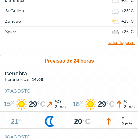
Montreux
+23°C
St Gallen
+25°C
Zurique
+28°C
Spiez
+26°C
todos lugares
Previsão de 24 horas
Genebra
Horário local:
14:09
07 AGOSTO
SO
S
29
°
C
29
°
C
15
18
00
00
2 m/s
2 m/s
S
20
°
C
21
00
2 m/s
08 AGOSTO