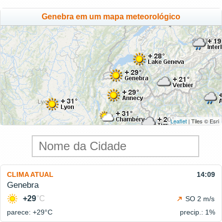
Genebra em um mapa meteorológico
Leaflet
| Tiles © Esri
CLIMA ATUAL
14:09
Genebra
+29
°C
SO 2 m/s
parece: +29°
C
precip.: 1%