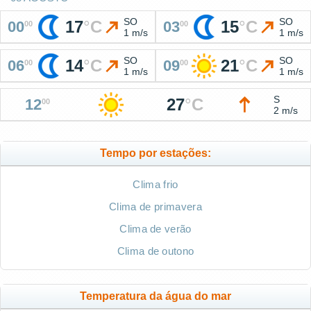
SO
SO
17
°
C
15
°
C
00
03
00
00
1 m/s
1 m/s
SO
SO
14
°
C
21
°
C
06
09
00
00
1 m/s
1 m/s
S
27
°
C
12
00
2 m/s
Tempo por estações:
Clima frio
Clima de primavera
Clima de verão
Clima de outono
Temperatura da água do mar