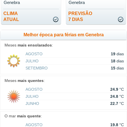
Genebra
Genebra
CLIMA
PREVISÃO
ATUAL
7 DIAS
Melhor época para férias em Genebra
Meses
mais ensolarados
:
AGOSTO
19
dias
JULHO
18
dias
SETEMBRO
15
dias
Meses
mais quentes
:
AGOSTO
24.9
°C
JULHO
24.8
°C
JUNHO
22.7
°C
O mar
mais quente
:
AGOSTO
19.8
°C