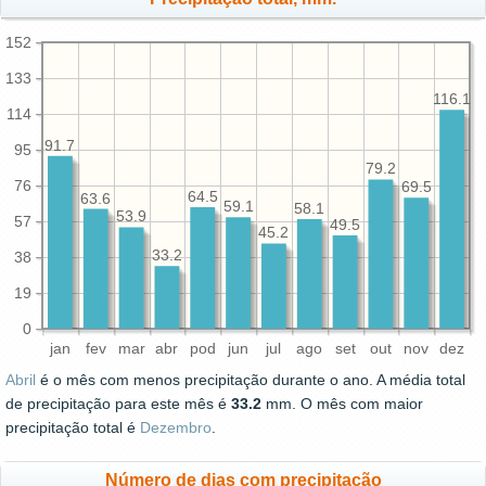
152
133
116.1
114
91.7
95
79.2
76
69.5
64.5
63.6
59.1
58.1
53.9
57
49.5
45.2
33.2
38
19
0
jan
fev
mar
abr
pod
jun
jul
ago
set
out
nov
dez
Abril
é o mês com menos precipitação durante o ano. A média total
de precipitação para este mês é
33.2
mm. O mês com maior
precipitação total é
Dezembro
.
Número de dias com precipitação