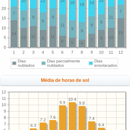
10
12
14
14
18
14
18
20
7
7
9
9
11
15
9
9
8
11
9
10
9
9
15
14
11
11
5
10
10
9
9
7
6
5
4
0
1
2
3
4
5
6
7
8
9
10
11
12
Dias
Dias parcialmente
Dias
nublados
nublados
ensolarados
Média de horas de sol
12
11
10.4
9.9
9.8
10
9
7.6
8
7.4
7.2
7
6.4
6.3