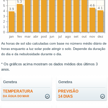
6
5.3
4.6
5
4.1
3.9
4
3
2
1
0
jan
fev
mar
abr
pod
jun
jul
ago
set
out
nov
dez
As horas de sol são calculadas com base no número médio diário de
horas enquanto a luz solar pode atingir o solo. Depende da duração
do dia e da nebulosidade durante o dia.
* Os gráficos acima mostram os dados médios dos últimos 3
anos.
Genebra
Genebra
TEMPERATURA
PREVISÃO
14 DIAS
DA ÁGUA DO MAR