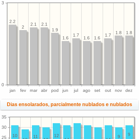
3
2.2
2.1
2.1
2
1.9
1.8
1.8
1.7
1.7
1.6
1.6
1.6
0
jan
fev
mar
abr
pod
jun
jul
ago
set
out
nov
dez
Dias ensolarados, parcialmente nublados e nublados
35
30
9
10
12
11
9
25