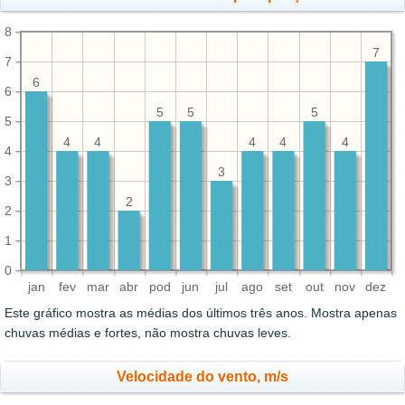
8
7
7
6
6
5
5
5
5
4
4
4
4
4
4
3
3
2
2
1
0
jan
fev
mar
abr
pod
jun
jul
ago
set
out
nov
dez
Este gráfico mostra as médias dos últimos três anos. Mostra apenas
chuvas médias e fortes, não mostra chuvas leves.
Velocidade do vento, m/s