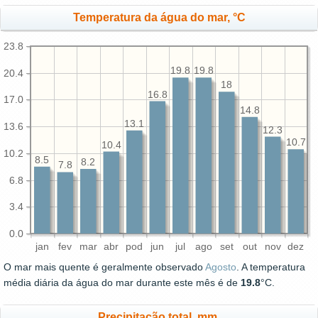
Temperatura da água do mar, °C
23.8
19.8
19.8
20.4
18
16.8
17.0
14.8
13.1
13.6
12.3
10.7
10.4
10.2
8.5
8.2
7.8
6.8
3.4
0.0
jan
fev
mar
abr
pod
jun
jul
ago
set
out
nov
dez
O mar mais quente é geralmente observado
Agosto
. A temperatura
média diária da água do mar durante este mês é de
19.8
°C.
Precipitação total, mm.