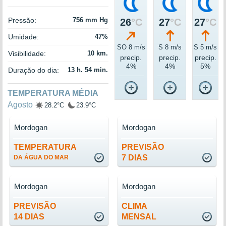
Pressão:
756 mm Hg
26
°C
27
°C
27
°C
Umidade:
47%
SO 8 m/s
S 8 m/s
S 5 m/s
Visibilidade:
10 km.
precip.
precip.
precip.
4%
4%
5%
Duração do dia:
13 h. 54 min.
TEMPERATURA MÉDIA
Agosto
28.2°C
23.9°C
Mordogan
Mordogan
TEMPERATURA
PREVISÃO
7 DIAS
DA ÁGUA DO MAR
Mordogan
Mordogan
PREVISÃO
CLIMA
14 DIAS
MENSAL