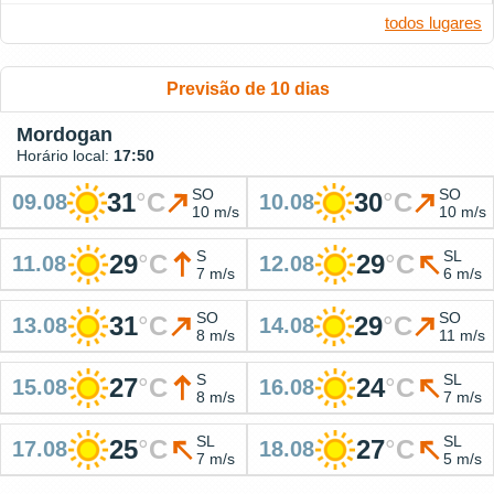
todos lugares
Previsão de 10 dias
Mordogan
Horário local:
17:50
SO
SO
31
°
C
30
°
C
09.08
10.08
10 m/s
10 m/s
S
SL
29
°
C
29
°
C
11.08
12.08
7 m/s
6 m/s
SO
SO
31
°
C
29
°
C
13.08
14.08
8 m/s
11 m/s
S
SL
27
°
C
24
°
C
15.08
16.08
8 m/s
7 m/s
SL
SL
25
°
C
27
°
C
17.08
18.08
7 m/s
5 m/s