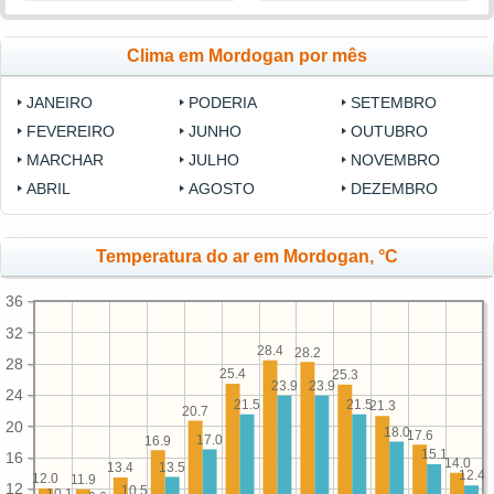
Clima em Mordogan por mês
JANEIRO
PODERIA
SETEMBRO
FEVEREIRO
JUNHO
OUTUBRO
MARCHAR
JULHO
NOVEMBRO
ABRIL
AGOSTO
DEZEMBRO
Temperatura do ar em Mordogan, °C
36
32
28.4
28.2
28
25.4
25.3
23.9
23.9
24
21.5
21.5
21.3
20.7
20
18.0
17.6
17.0
16.9
15.1
16
14.0
13.5
13.4
12.4
12.0
11.9
12
10.5
10.1