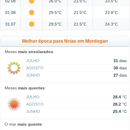
02.08
26.0°C
21.5°C
23.5°C
01.08
29.5°C
21.5°C
23.8°C
31.07
29.5°C
21.5°C
24.3°C
Melhor época para férias em Mordogan
Meses
mais ensolarados
:
JULHO
31
dias
AGOSTO
30
dias
JUNHO
27
dias
Meses
mais quentes
:
JULHO
28.4
°C
AGOSTO
28.2
°C
JUNHO
25.4
°C
O mar
mais quente
: