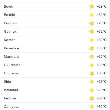
Belek
+29°C
Beldibi
+32°C
Bodrum
+29°C
Goynuk
+32°C
Kemer
+32°C
Kusadasi
+35°C
Marmaris
+30°C
Okurcalar
+29°C
Oludeniz
+30°C
Sida
+29°C
Istambul
+28°C
Fethiye
+30°C
Camyuva
+32°C