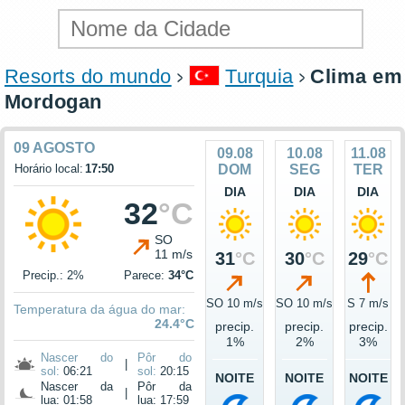
Resorts do mundo
Turquia
Clima em
Mordogan
09 AGOSTO
09.08
10.08
11.08
Horário local:
17:50
DOM
SEG
TER
DIA
DIA
DIA
32
°C
SO
11 m/s
31
°C
30
°C
29
°C
Precip.: 2%
Parece:
34°C
SO 10 m/s
SO 10 m/s
S 7 m/s
Temperatura da água do mar:
24.4°C
precip.
precip.
precip.
1%
2%
3%
Nascer do
Pôr do
|
sol:
06:21
sol:
20:15
NOITE
NOITE
NOITE
Nascer da
Pôr da
|
lua: 01:58
lua: 17:59