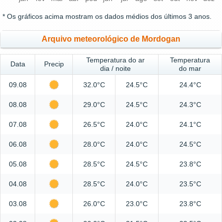
* Os gráficos acima mostram os dados médios dos últimos 3 anos.
Arquivo meteorológico de Mordogan
Temperatura do ar
Temperatura
Data
Precip
dia / noite
do mar
09.08
32.0°C
24.5°C
24.4°C
08.08
29.0°C
24.5°C
24.3°C
07.08
26.5°C
24.0°C
24.1°C
06.08
28.0°C
24.0°C
24.5°C
05.08
28.5°C
24.5°C
23.8°C
04.08
28.5°C
24.0°C
23.5°C
03.08
26.0°C
23.0°C
23.8°C