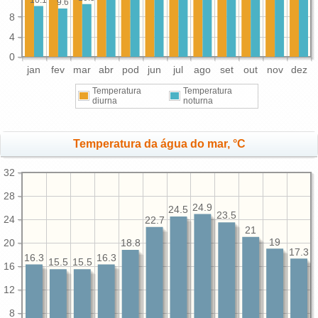
9.6
8
4
0
jan
fev
mar
abr
pod
jun
jul
ago
set
out
nov
dez
Temperatura
Temperatura
diurna
noturna
Temperatura da água do mar, °C
32
28
24.9
24.5
23.5
24
22.7
21
19
20
18.8
17.3
16.3
16.3
15.5
15.5
16
12
8