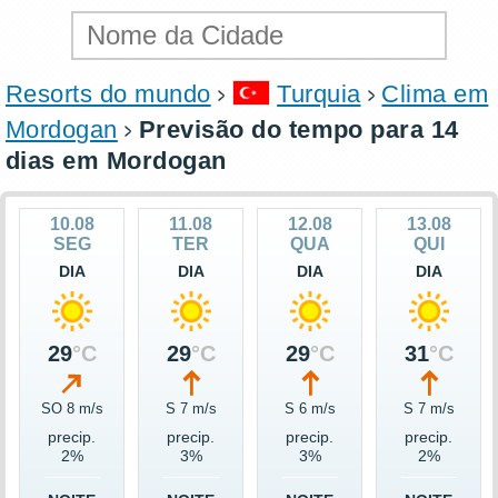
Resorts do mundo
Turquia
Clima em
Mordogan
Previsão do tempo para 14
dias em Mordogan
10.08
11.08
12.08
13.08
SEG
TER
QUA
QUI
DIA
DIA
DIA
DIA
29
°C
29
°C
29
°C
31
°C
SO 8 m/s
S 7 m/s
S 6 m/s
S 7 m/s
precip.
precip.
precip.
precip.
2%
3%
3%
2%