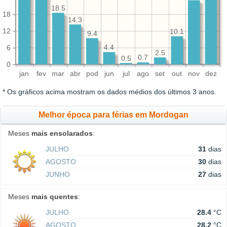
18.5
18
14.3
12
10.1
9.4
4.4
6
2.5
0.7
0.5
0
jan
fev
mar
abr
pod
jun
jul
ago
set
out
nov
dez
* Os gráficos acima mostram os dados médios dos últimos 3 anos.
Melhor época para férias em Mordogan
Meses
mais ensolarados
:
JULHO
31
dias
AGOSTO
30
dias
JUNHO
27
dias
Meses
mais quentes
:
JULHO
28.4
°C
AGOSTO
28.2
°C