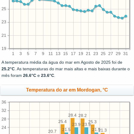
25
23
21
19
1
3
5
7
9
11
13
15
17
19
21
23
25
27
29
31
A temperatura média da água do mar em Agosto de 2025 foi de
25.2°C
. As temperaturas do mar mais altas e mais baixas durante o
mês foram
26.6°C
e
23.6°C
.
Temperatura do ar em Mordogan, °C
36
32
28.4
28.2
28
25.4
25.3
23.9
23.9
24
21.5
21.5
21.3
20.7