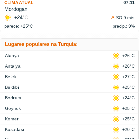
CLIMA ATUAL
07:11
Mordogan
+24
°C
SO 9 m/s
parece: +25°
C
precip.: 9%
Lugares populares na Turquia:
Alanya
+26°C
Antalya
+26°C
Belek
+27°C
Beldibi
+25°C
Bodrum
+24°C
Goynuk
+25°C
Kemer
+25°C
Kusadasi
+20°C