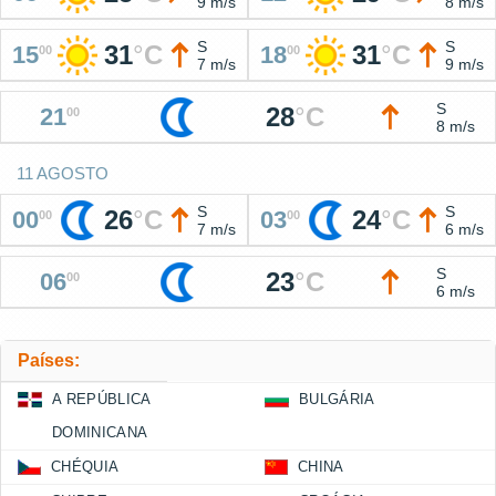
9 m/s
8 m/s
S
S
31
°
C
31
°
C
15
18
00
00
7 m/s
9 m/s
S
28
°
C
21
00
8 m/s
11 AGOSTO
S
S
26
°
C
24
°
C
00
03
00
00
7 m/s
6 m/s
S
23
°
C
06
00
6 m/s
Países:
A REPÚBLICA
BULGÁRIA
DOMINICANA
CHÉQUIA
CHINA