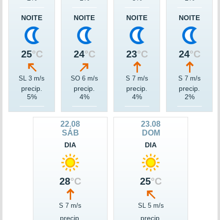
NOITE
NOITE
NOITE
NOITE
25
°C
24
°C
23
°C
24
°C
SL 3 m/s
SO 6 m/s
S 7 m/s
S 7 m/s
precip.
precip.
precip.
precip.
5%
4%
4%
2%
22.08
23.08
SÁB
DOM
DIA
DIA
28
°C
25
°C
S 7 m/s
SL 5 m/s
precip.
precip.