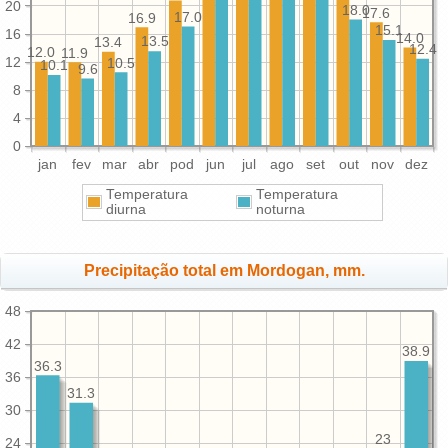
20
18.0
17.6
17.0
16.9
15.1
16
14.0
13.5
13.4
12.4
12.0
11.9
12
10.5
10.1
9.6
8
4
0
jan
fev
mar
abr
pod
jun
jul
ago
set
out
nov
dez
Temperatura
Temperatura
diurna
noturna
Precipitação total em Mordogan, mm.
48
42
38.9
36.3
36
31.3
30
23
24