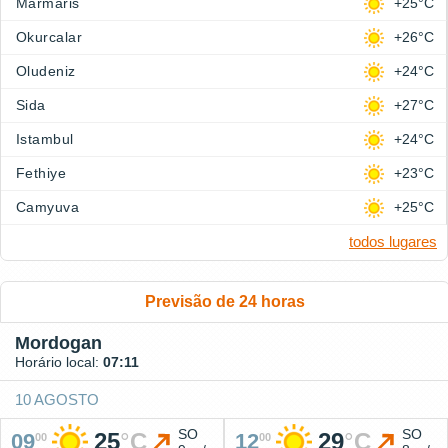
Marmaris
+25°C
Okurcalar
+26°C
Oludeniz
+24°C
Sida
+27°C
Istambul
+24°C
Fethiye
+23°C
Camyuva
+25°C
todos lugares
Previsão de 24 horas
Mordogan
Horário local:
07:11
10 AGOSTO
SO
SO
25
°
C
29
°
C
09
12
00
00