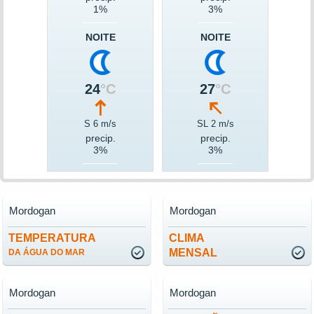
1%
3%
NOITE
NOITE
24
°C
27
°C
S 6 m/s
SL 2 m/s
precip.
precip.
3%
3%
Mordogan
Mordogan
TEMPERATURA
CLIMA
MENSAL
DA ÁGUA DO MAR
Mordogan
Mordogan