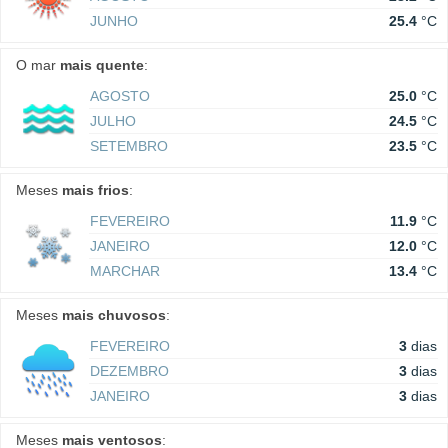
JUNHO
25.4
°C
O mar
mais quente
:
AGOSTO
25.0
°C
JULHO
24.5
°C
SETEMBRO
23.5
°C
Meses
mais frios
:
FEVEREIRO
11.9
°C
JANEIRO
12.0
°C
MARCHAR
13.4
°C
Meses
mais chuvosos
:
FEVEREIRO
3
dias
DEZEMBRO
3
dias
JANEIRO
3
dias
Meses
mais ventosos
: