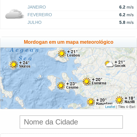
JANEIRO
6.2
m/s
FEVEREIRO
6.2
m/s
JULHO
5.8
m/s
Mordogan em um mapa meteorológico
Leaflet
| Tiles © Esri