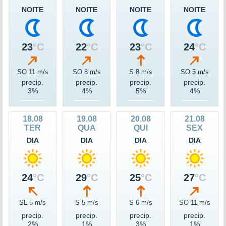
NOITE
NOITE
NOITE
NOITE
23
°C
22
°C
23
°C
24
°C
SO 11 m/s
SO 8 m/s
S 8 m/s
SO 5 m/s
precip.
precip.
precip.
precip.
3%
4%
5%
4%
18.08
19.08
20.08
21.08
TER
QUA
QUI
SEX
DIA
DIA
DIA
DIA
24
°C
29
°C
25
°C
27
°C
SL 5 m/s
S 5 m/s
S 6 m/s
SO 11 m/s
precip.
precip.
precip.
precip.
2%
1%
3%
1%