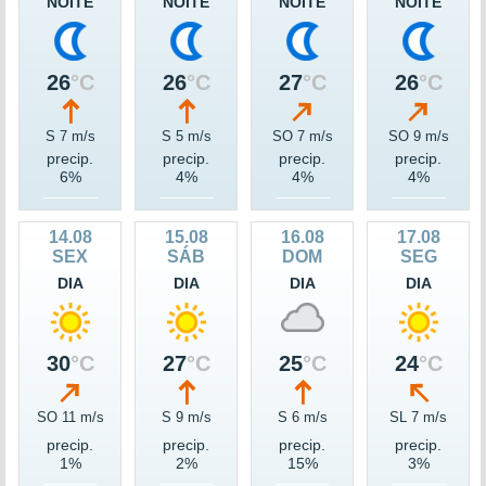
NOITE
NOITE
NOITE
NOITE
26
°C
26
°C
27
°C
26
°C
S 7 m/s
S 5 m/s
SO 7 m/s
SO 9 m/s
precip.
precip.
precip.
precip.
6%
4%
4%
4%
14.08
15.08
16.08
17.08
SEX
SÁB
DOM
SEG
DIA
DIA
DIA
DIA
30
°C
27
°C
25
°C
24
°C
SO 11 m/s
S 9 m/s
S 6 m/s
SL 7 m/s
precip.
precip.
precip.
precip.
1%
2%
15%
3%