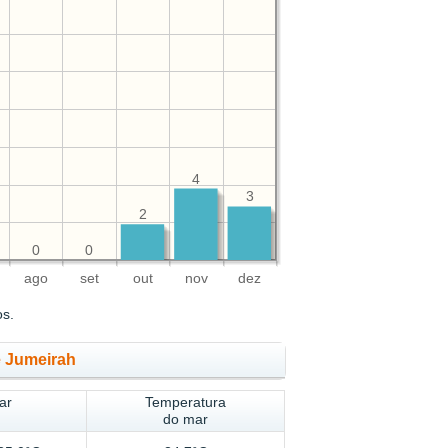
4
3
2
0
0
ago
set
out
nov
dez
os.
e Jumeirah
ar
Temperatura
do mar