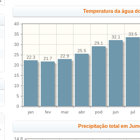
s
Temperatura da água do
40
35
33.5
32.1
29.1
30
25.5
25
22.9
22.3
21.7
20
15
10
5
0
jan
fev
mar
abr
pod
jun
jul
Precipitação total em Jum
14.8