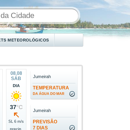
ETS METEOROLÓGICOS
08.08
Jumeirah
SÁB
DIA
TEMPERATURA
DA ÁGUA DO MAR
37
°C
Jumeirah
s
SL 6 m/s
PREVISÃO
7 DIAS
precip.