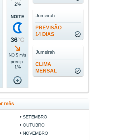
2%
Jumeirah
NOITE
PREVISÃO
14 DIAS
36
°C
Jumeirah
NO 5 m/s
precip.
CLIMA
1%
MENSAL
or mês
SETEMBRO
OUTUBRO
NOVEMBRO