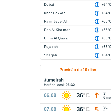
Dubai
+34°
Khor Fakkan
+34°
Palm Jebel Ali
+33°
Ras Al Khaimah
+33°
Umm Al Quwain
+33°
Fujairah
+35°
Sharjah
+34°
Previsão de 10 dias
Jumeirah
Horário local:
03:32
S
36
°
C
06.08
6 m/
SL
36
°
C
07.08