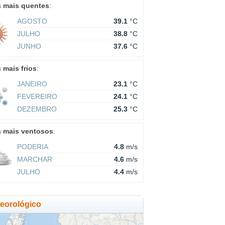
s
mais quentes
:
AGOSTO
39.1
°C
JULHO
38.8
°C
JUNHO
37.6
°C
s
mais frios
:
JANEIRO
23.1
°C
FEVEREIRO
24.1
°C
DEZEMBRO
25.3
°C
s
mais ventosos
:
PODERIA
4.8
m/s
MARCHAR
4.6
m/s
JULHO
4.4
m/s
eorológico