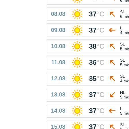
6 m/
SL
37
°
C
08.08
6 m/
L
37
°
C
09.08
4 m/
SL
38
°
C
10.08
5 m/
SL
36
°
C
11.08
5 m/
SL
35
°
C
12.08
4 m/
NL
37
°
C
13.08
5 m/
L
37
°
C
14.08
5 m/
SL
37
°
C
15.08