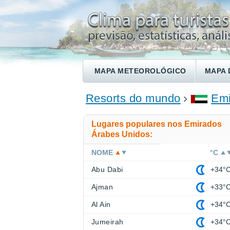
MAPA METEOROLÓGICO
MAPA 
ENCONTRE UM HOTEL
Resorts do mundo
Emi
Lugares populares nos Emirados
Árabes Unidos:
NOME
°C
Abu Dabi
+34°
Ajman
+33°
Al Ain
+34°
Jumeirah
+34°