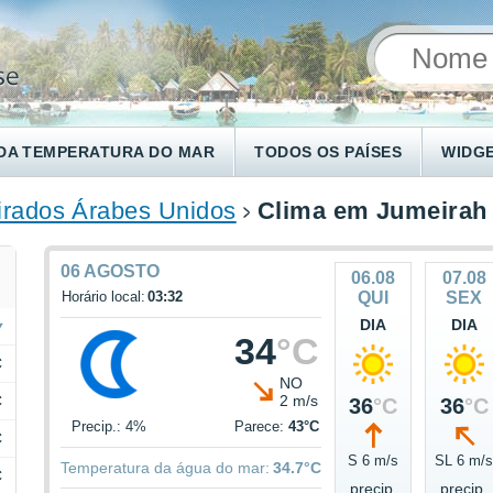
DA TEMPERATURA DO MAR
TODOS OS PAÍSES
WIDG
rados Árabes Unidos
Clima em Jumeirah
06 AGOSTO
06.08
07.08
Horário local:
03:32
QUI
SEX
DIA
DIA
34
°C
C
NO
C
2 m/s
36
°C
36
°C
Precip.: 4%
Parece:
43°C
C
S 6 m/s
SL 6 m/
Temperatura da água do mar:
34.7°C
C
precip.
precip.