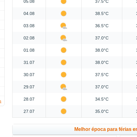
05.08
37.5°C
04.08
38.5°C
03.08
36.5°C
02.08
37.0°C
01.08
38.0°C
31.07
38.0°C
30.07
37.5°C
29.07
37.0°C
28.07
34.5°C
s
27.07
35.0°C
Melhor época para férias 