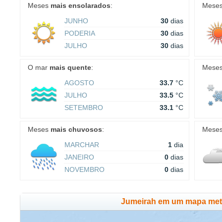
Meses
mais ensolarados
:
Mese
JUNHO
30
dias
PODERIA
30
dias
JULHO
30
dias
O mar
mais quente
:
Mese
AGOSTO
33.7
°C
JULHO
33.5
°C
SETEMBRO
33.1
°C
Meses
mais chuvosos
:
Mese
MARCHAR
1
dia
JANEIRO
0
dias
NOVEMBRO
0
dias
Jumeirah em um mapa met