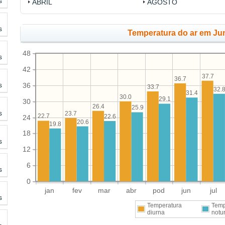
s
ABRIL
AGOSTO
s
Temperatura do ar em Jum
48
s
42
37.7
36.7
s
36
33.7
32.
31.4
30.0
29.1
30
26.4
25.9
s
23.7
22.7
22.6
24
20.6
19.8
18
s
12
6
s
0
jan
fev
mar
abr
pod
jun
jul
s
Temperatura
Temp
diurna
notu