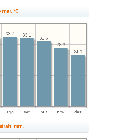
 mar, °C
33.7
33.1
31.5
28.3
24.9
ago
set
out
nov
dez
eirah, mm.