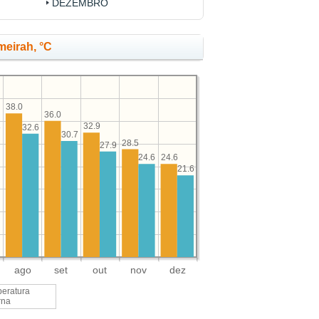
DEZEMBRO
eirah, °C
38.0
36.0
32.9
8
32.6
30.7
28.5
27.9
24.6
24.6
21.6
ago
set
out
nov
dez
eratura
rna