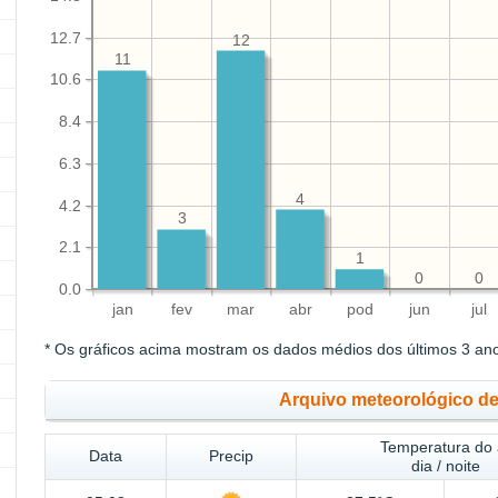
12.7
12
11
10.6
8.4
6.3
4
4.2
3
2.1
1
0
0
0.0
jan
fev
mar
abr
pod
jun
jul
* Os gráficos acima mostram os dados médios dos últimos 3 an
Arquivo meteorológico d
Temperatura do 
Data
Precip
dia / noite