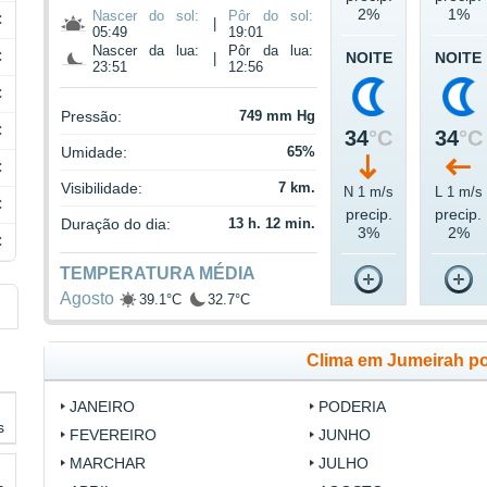
2%
1%
Nascer do sol:
Pôr do sol:
C
|
05:49
19:01
Nascer da lua:
Pôr da lua:
C
NOITE
NOITE
|
23:51
12:56
C
Pressão:
749 mm Hg
C
34
°C
34
°C
Umidade:
65%
C
Visibilidade:
7 km.
N 1 m/s
L 1 m/s
C
precip.
precip.
Duração do dia:
13 h. 12 min.
3%
2%
C
TEMPERATURA MÉDIA
Agosto
39.1°C
32.7°C
Clima em Jumeirah p
JANEIRO
PODERIA
s
FEVEREIRO
JUNHO
MARCHAR
JULHO