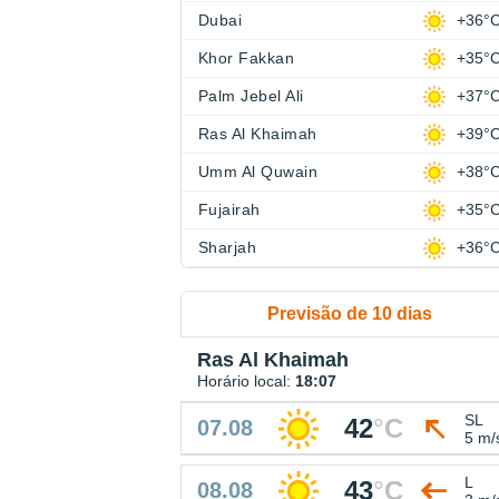
Dubai
+36°
Khor Fakkan
+35°
Palm Jebel Ali
+37°
Ras Al Khaimah
+39°
Umm Al Quwain
+38°
Fujairah
+35°
Sharjah
+36°
Previsão de 10 dias
Ras Al Khaimah
Horário local:
18:07
SL
42
°
C
07.08
5 m/
L
43
°
C
08.08