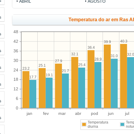
s
ABRIL
AGOSTO
s
Temperatura do ar em Ras A
48
s
42
40.3
39.9
36.4
s
36
32.1
32.
31.0
28.9
30
27.9
25.4
25.1
s
23.2
24
21.7
19.1
17.7
18
s
12
6
s
0
jan
fev
mar
abr
pod
jun
jul
s
Temperatura
Temp
diurna
notu