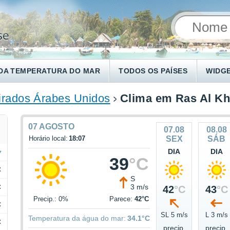
DA TEMPERATURA DO MAR
TODOS OS PAÍSES
WIDG
rados Árabes Unidos
Clima em Ras Al K
07 AGOSTO
07.08
08.08
Horário local:
18:07
SEX
SÁB
DIA
DIA
39
°C
C
S
C
3 m/s
42
°C
43
°C
Precip.: 0%
Parece:
42°C
C
SL 5 m/s
L 3 m/s
Temperatura da água do mar:
34.1°C
C
precip.
precip.