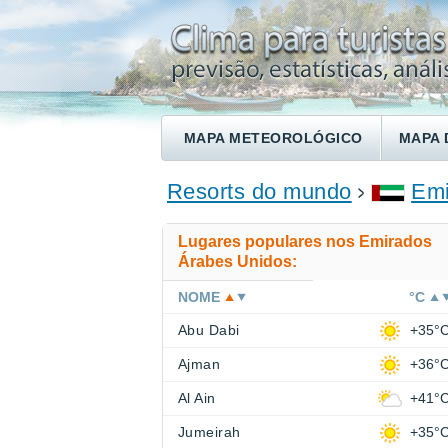
MAPA METEOROLÓGICO
MAPA 
ENCONTRE UM HOTEL
Resorts do mundo
Emi
Lugares populares nos Emirados
Árabes Unidos:
NOME
°C
Abu Dabi
+35°
Ajman
+36°
Al Ain
+41°
Jumeirah
+35°