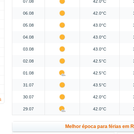
07.08
42.0°C
06.08
42.0°C
05.08
43.0°C
04.08
43.0°C
03.08
43.0°C
02.08
42.5°C
01.08
42.5°C
31.07
43.5°C
30.07
42.0°C
s
29.07
42.0°C
Melhor época para férias em 