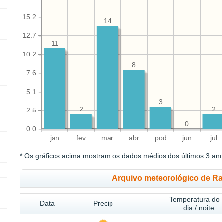
15.2
14
12.7
11
10.2
8
7.6
5.1
3
2
2
2.5
0
0.0
jan
fev
mar
abr
pod
jun
jul
* Os gráficos acima mostram os dados médios dos últimos 3 an
Arquivo meteorológico de R
Temperatura do 
Data
Precip
dia / noite