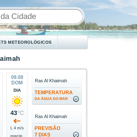
ETS METEOROLÓGICOS
haimah
09.08
Ras Al Khaimah
DOM
DIA
TEMPERATURA
DA ÁGUA DO MAR
43
°C
Ras Al Khaimah
L 4 m/s
PREVISÃO
7 DIAS
precip.