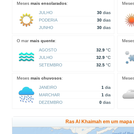
Meses
mais ensolarados
:
Mese
JULHO
30
dias
PODERIA
30
dias
JUNHO
30
dias
O mar
mais quente
:
Mese
AGOSTO
32.9
°C
JULHO
32.9
°C
SETEMBRO
32.5
°C
Meses
mais chuvosos
:
Mese
JANEIRO
1
dia
MARCHAR
1
dia
DEZEMBRO
0
dias
Ras Al Khaimah em um mapa 