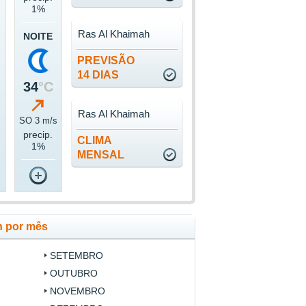
1%
Ras Al Khaimah
NOITE
PREVISÃO
14 DIAS
34
°C
Ras Al Khaimah
SO 3 m/s
precip.
CLIMA
1%
MENSAL
h por mês
SETEMBRO
OUTUBRO
NOVEMBRO