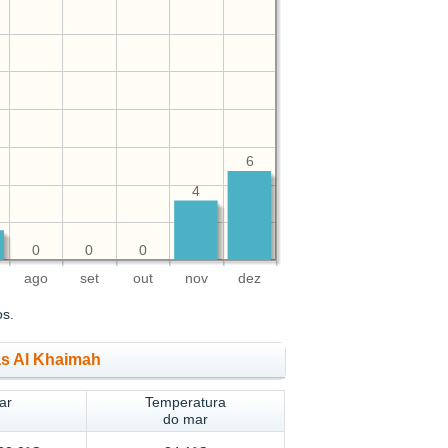
6
4
0
0
0
ago
set
out
nov
dez
os.
as Al Khaimah
ar
Temperatura
do mar