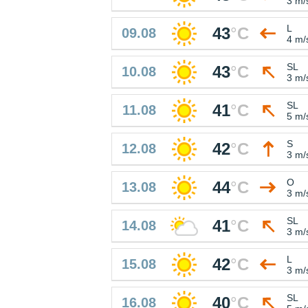
3 m/
L
43
°
C
09.08
4 m/
SL
43
°
C
10.08
3 m/
SL
41
°
C
11.08
5 m/
S
42
°
C
12.08
3 m/
O
44
°
C
13.08
3 m/
SL
41
°
C
14.08
3 m/
L
42
°
C
15.08
3 m/
SL
40
°
C
16.08