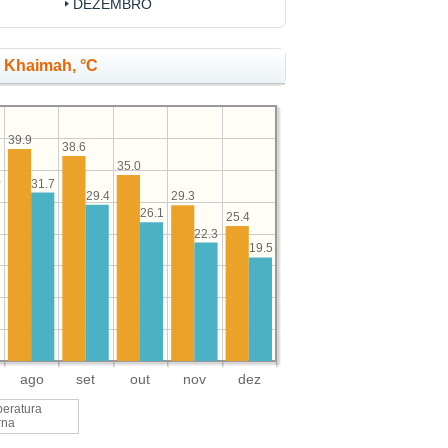
DEZEMBRO
l Khaimah, °C
39.9
38.6
35.0
0
31.7
29.4
29.3
26.1
25.4
22.3
19.5
ago
set
out
nov
dez
eratura
rna