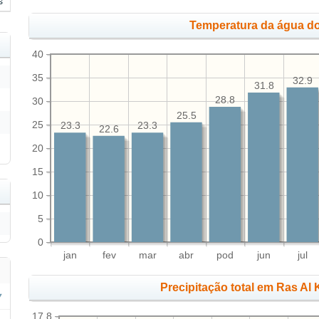
s
Temperatura da água do
40
35
32.9
31.8
28.8
30
25.5
25
23.3
23.3
22.6
20
15
10
5
0
jan
fev
mar
abr
pod
jun
jul
Precipitação total em Ras Al
17.8