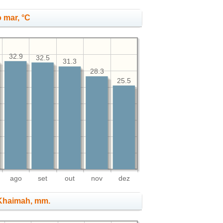
 mar, °C
32.9
32.5
31.3
28.3
25.5
ago
set
out
nov
dez
 Khaimah, mm.