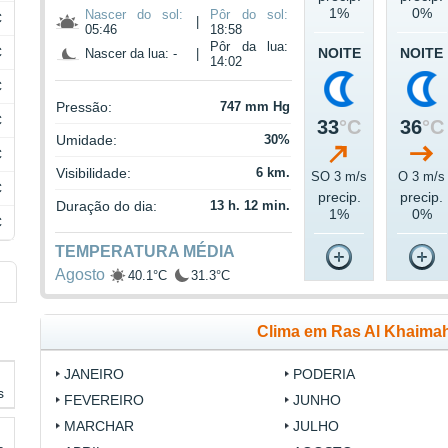
1%
0%
Nascer do sol:
Pôr do sol:
C
|
05:46
18:58
Pôr da lua:
C
NOITE
NOITE
Nascer da lua: -
|
14:02
C
Pressão:
747 mm Hg
C
33
°C
36
°C
Umidade:
30%
C
Visibilidade:
6 km.
SO 3 m/s
O 3 m/s
C
precip.
precip.
Duração do dia:
13 h. 12 min.
1%
0%
C
TEMPERATURA MÉDIA
Agosto
40.1°C
31.3°C
Clima em Ras Al Khaima
JANEIRO
PODERIA
s
FEVEREIRO
JUNHO
MARCHAR
JULHO