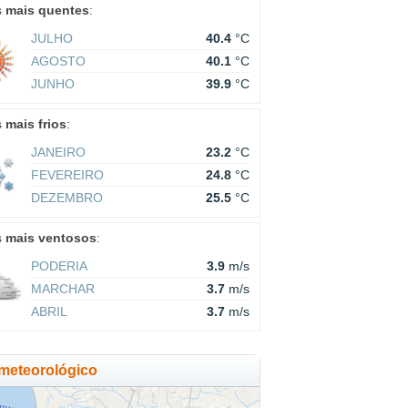
s
mais quentes
:
JULHO
40.4
°C
AGOSTO
40.1
°C
JUNHO
39.9
°C
s
mais frios
:
JANEIRO
23.2
°C
FEVEREIRO
24.8
°C
DEZEMBRO
25.5
°C
s
mais ventosos
:
PODERIA
3.9
m/s
MARCHAR
3.7
m/s
ABRIL
3.7
m/s
meteorológico