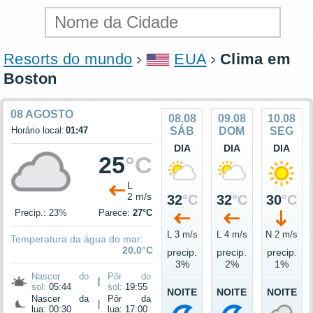
Resorts do mundo
EUA
Clima em
Boston
08 AGOSTO
08.08
09.08
10.08
Horário local:
01:47
SÁB
DOM
SEG
DIA
DIA
DIA
25
°C
L
2 m/s
32
°C
32
°C
30
°C
Precip.: 23%
Parece:
27°C
L 3 m/s
L 4 m/s
N 2 m/s
Temperatura da água do mar:
20.0°C
precip.
precip.
precip.
3%
2%
1%
Nascer do
Pôr do
|
sol:
05:44
sol:
19:55
NOITE
NOITE
NOITE
Nascer da
Pôr da
|
lua: 00:30
lua: 17:00