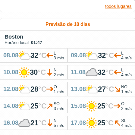
todos lugares
Previsão de 10 dias
Boston
Horário local:
01:47
L
L
32
°
C
32
°
C
08.08
09.08
3 m/s
4 m/s
N
L
30
°
C
32
°
C
10.08
11.08
2 m/s
4 m/s
O
NO
28
°
C
27
°
C
12.08
13.08
1 m/s
1 m/s
SO
O
25
°
C
25
°
C
14.08
15.08
3 m/s
2 m/s
N
SL
21
°
C
25
°
C
16.08
17.08
5 m/s
4 m/s