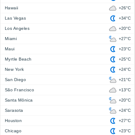
Hawaii
+26°C
Las Vegas
+34°C
Los Angeles
+20°C
Miami
+27°C
Maui
+23°C
Myrtle Beach
+25°C
New York
+24°C
San Diego
+21°C
São Francisco
+13°C
Santa Mônica
+20°C
Sarasota
+24°C
Houston
+27°C
Chicago
+23°C