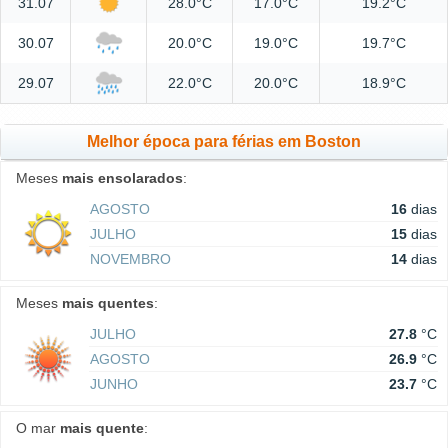
31.07
28.0°C
17.0°C
19.2°C
30.07
20.0°C
19.0°C
19.7°C
29.07
22.0°C
20.0°C
18.9°C
Melhor época para férias em Boston
Meses
mais ensolarados
:
AGOSTO
16
dias
JULHO
15
dias
NOVEMBRO
14
dias
Meses
mais quentes
:
JULHO
27.8
°C
AGOSTO
26.9
°C
JUNHO
23.7
°C
O mar
mais quente
: