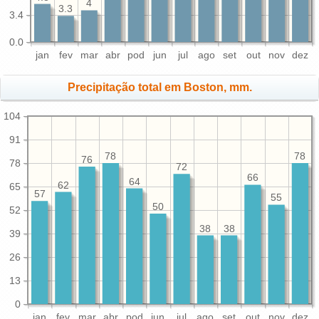
4
3.3
3.4
0.0
jan
fev
mar
abr
pod
jun
jul
ago
set
out
nov
dez
Precipitação total em Boston, mm.
104
91
78
78
76
78
72
66
64
62
65
57
55
50
52
38
38
39
26
13
0
jan
fev
mar
abr
pod
jun
jul
ago
set
out
nov
dez