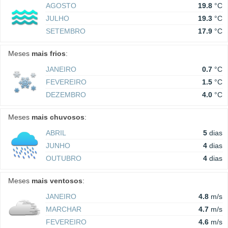
AGOSTO
19.8
°C
JULHO
19.3
°C
SETEMBRO
17.9
°C
Meses
mais frios
:
JANEIRO
0.7
°C
FEVEREIRO
1.5
°C
DEZEMBRO
4.0
°C
Meses
mais chuvosos
:
ABRIL
5
dias
JUNHO
4
dias
OUTUBRO
4
dias
Meses
mais ventosos
:
JANEIRO
4.8
m/s
MARCHAR
4.7
m/s
FEVEREIRO
4.6
m/s