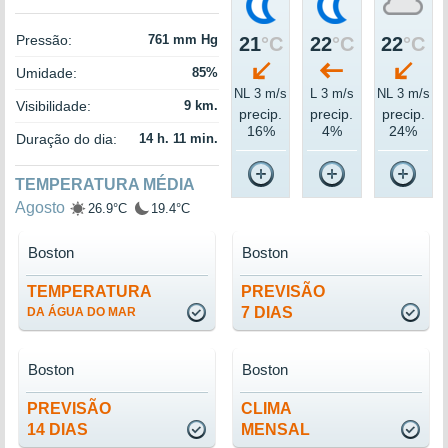
Pressão:
761 mm Hg
21
°C
22
°C
22
°C
Umidade:
85%
NL 3 m/s
L 3 m/s
NL 3 m/s
Visibilidade:
9 km.
precip.
precip.
precip.
16%
4%
24%
Duração do dia:
14 h. 11 min.
TEMPERATURA MÉDIA
Agosto
26.9°C
19.4°C
Boston
Boston
TEMPERATURA
PREVISÃO
7 DIAS
DA ÁGUA DO MAR
Boston
Boston
PREVISÃO
CLIMA
14 DIAS
MENSAL