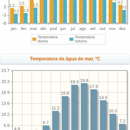
3.2
2.5
1.5
1.2
2
0.1
-1.8
-2.2
-3
-8
jan
fev
mar
abr
pod
jun
jul
ago
set
out
nov
dez
Temperatura
Temperatura
diurna
noturna
Temperatura da água do mar, °C
23.7
19.8
20.3
19.3
17.9
16.9
15.8
14.5
13.6
11.2
10.3
10.2
7.2
6.7
6.8
4.8