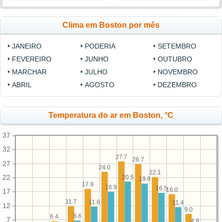
Clima em Boston por mês
JANEIRO
PODERIA
SETEMBRO
FEVEREIRO
JUNHO
OUTUBRO
MARCHAR
JULHO
NOVEMBRO
ABRIL
AGOSTO
DEZEMBRO
Temperatura do ar em Boston, °C
37
32
27.7
26.7
27
24.0
22.1
22
20.5
19.8
17.9
16.9
16.5
16.0
17
11.7
11.6
11.4
12
9.0
6.6
6.4
7
4.8