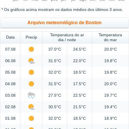
* Os gráficos acima mostram os dados médios dos últimos 3 anos.
Arquivo meteorológico de Boston
Temperatura do ar
Temperatura
Data
Precip
dia / noite
do mar
07.08
37.0°C
24.5°C
20.0°C
06.08
31.5°C
22.0°C
19.8°C
05.08
32.0°C
18.5°C
19.8°C
04.08
31.5°C
17.5°C
20.0°C
03.08
27.5°C
22.5°C
19.7°C
02.08
30.5°C
21.5°C
19.4°C
01.08
32.0°C
18.5°C
18.9°C