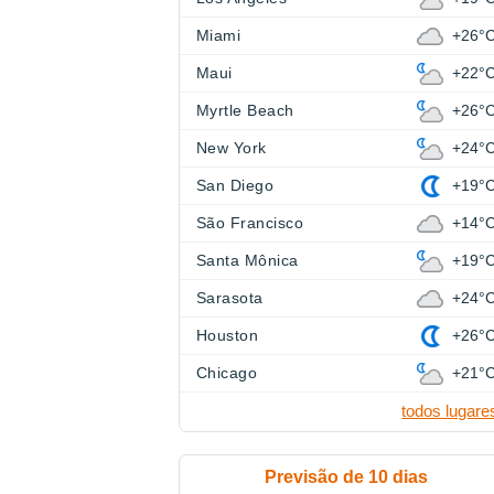
Miami
+26°
Maui
+22°
Myrtle Beach
+26°
New York
+24°
San Diego
+19°
São Francisco
+14°
Santa Mônica
+19°
Sarasota
+24°
Houston
+26°
Chicago
+21°
todos lugare
Previsão de 10 dias