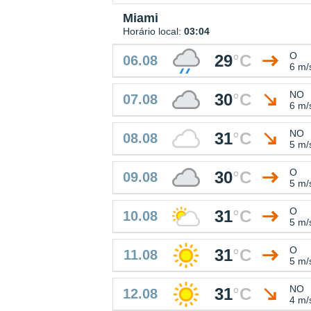
Miami
Horário local:
03:04
O
29
°
C
06.08
6 m/
NO
30
°
C
07.08
6 m/
NO
31
°
C
08.08
5 m/
O
30
°
C
09.08
5 m/
O
31
°
C
10.08
5 m/
O
31
°
C
11.08
5 m/
NO
31
°
C
12.08
4 m/