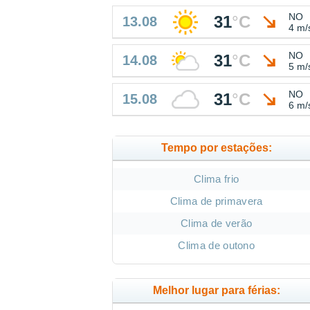
NO
31
°
C
13.08
4 m/
NO
31
°
C
14.08
5 m/
NO
31
°
C
15.08
6 m/
Tempo por estações:
Clima frio
Clima de primavera
Clima de verão
Clima de outono
Melhor lugar para férias: