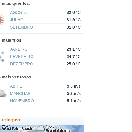
s
mais quentes
:
AGOSTO
32.0
°C
JULHO
31.9
°C
SETEMBRO
31.0
°C
s
mais frios
:
JANEIRO
23.1
°C
FEVEREIRO
24.7
°C
DEZEMBRO
25.0
°C
s
mais ventosos
:
ABRIL
5.3
m/s
MARCHAR
5.2
m/s
NOVEMBRO
5.1
m/s
rológico