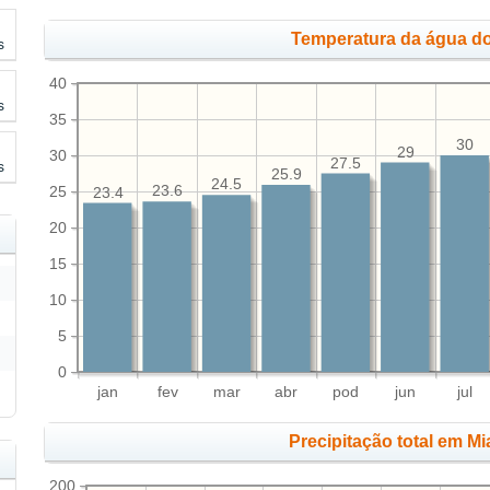
Temperatura da água do
s
40
s
35
30
29
30
27.5
s
25.9
24.5
25
23.6
23.4
20
15
10
5
0
jan
fev
mar
abr
pod
jun
jul
Precipitação total em M
200