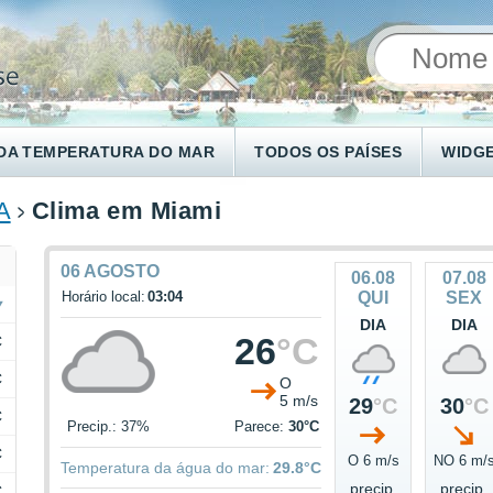
DA TEMPERATURA DO MAR
TODOS OS PAÍSES
WIDG
A
Clima em Miami
06 AGOSTO
06.08
07.08
Horário local:
03:04
QUI
SEX
DIA
DIA
26
°C
C
C
O
5 m/s
29
°C
30
°C
C
Precip.: 37%
Parece:
30°C
C
O 6 m/s
NO 6 m/
Temperatura da água do mar:
29.8°C
precip.
precip.
C