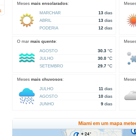
Meses
mais ensolarados
:
Mese
s
MARCHAR
13
dias
ABRIL
13
dias
PODERIA
12
dias
O mar
mais quente
:
Mese
AGOSTO
30.3
°C
JULHO
30.0
°C
SETEMBRO
29.7
°C
Meses
mais chuvosos
:
Mese
JULHO
11
dias
AGOSTO
10
dias
JUNHO
9
dias
Miami em um mapa meteo