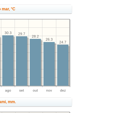
 mar, °C
30.3
29.7
28.2
26.3
24.7
ago
set
out
nov
dez
iami, mm.