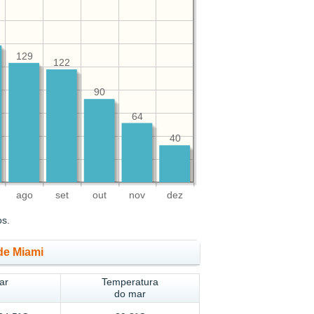
129
122
90
64
40
ago
set
out
nov
dez
os.
de Miami
ar
Temperatura
do mar