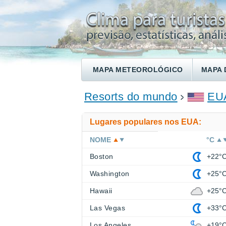
MAPA METEOROLÓGICO
MAPA 
ENCONTRE UM HOTEL
Resorts do mundo
EU
Lugares populares nos EUA:
NOME
°C
Boston
+22°
Washington
+25°
Hawaii
+25°
Las Vegas
+33°
Los Angeles
+19°