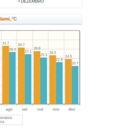
DEZEMBRO
iami, °C
31.7
30.7
28.8
28.3
1
27.1
26.5
25.3
24.5
22.8
20.7
ago
set
out
nov
dez
eratura
rna