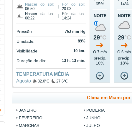
65%
14%
Nascer do sol:
Pôr do sol:
|
06:50
20:03
C
Nascer da lua:
Pôr da lua:
NOITE
NOITE
|
00:22
14:24
C
C
Pressão:
763 mm Hg
29
°C
29
°C
C
Umidade:
89%
C
Visibilidade:
10 km.
O 7 m/s
O 6 m/s
precip.
precip.
C
Duração do dia:
13 h. 13 min.
10%
18%
C
TEMPERATURA MÉDIA
C
Agosto
32.0°C
27.6°C
C
Clima em Miami por
C
s
JANEIRO
PODERIA
FEVEREIRO
JUNHO
MARCHAR
JULHO