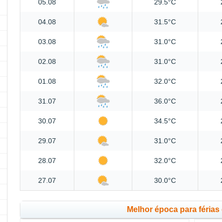
05.08
29.5°C
04.08
31.5°C
03.08
31.0°C
02.08
31.0°C
01.08
32.0°C
31.07
36.0°C
30.07
34.5°C
29.07
31.0°C
28.07
32.0°C
27.07
30.0°C
Melhor época para férias