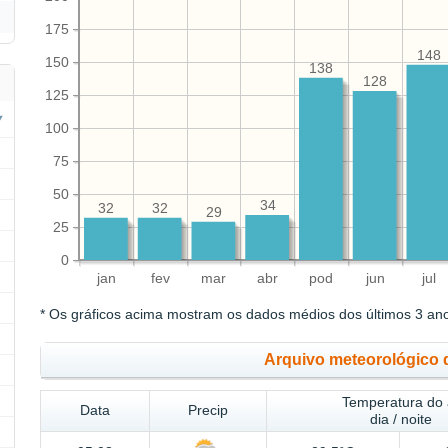
175
148
150
138
128
125
100
75
50
34
32
32
29
25
0
jan
fev
mar
abr
pod
jun
jul
* Os gráficos acima mostram os dados médios dos últimos 3 an
Arquivo meteorológico 
Temperatura do 
Data
Precip
dia / noite