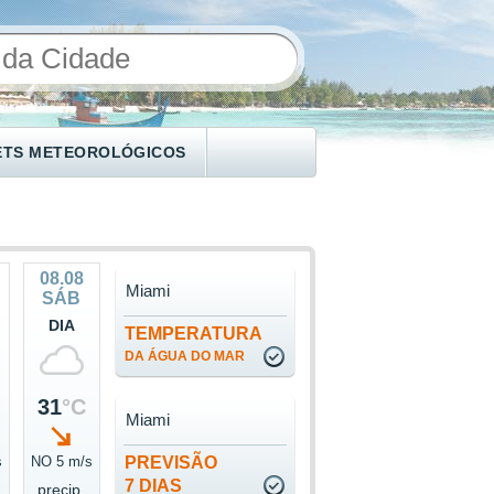
ETS METEOROLÓGICOS
08.08
Miami
SÁB
DIA
TEMPERATURA
DA ÁGUA DO MAR
31
°C
Miami
s
NO 5 m/s
PREVISÃO
7 DIAS
precip.