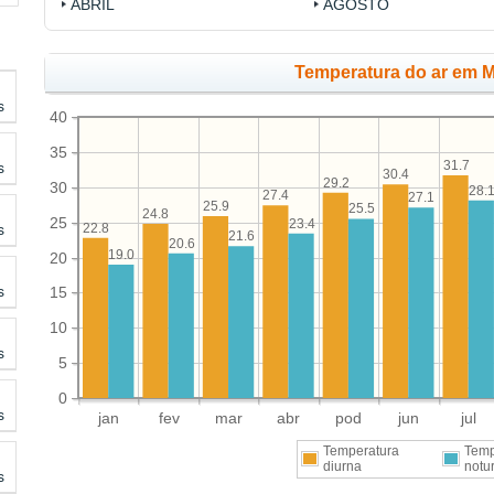
ABRIL
AGOSTO
Temperatura do ar em M
s
40
35
31.7
s
30.4
29.2
30
28.
27.4
27.1
25.9
25.5
24.8
25
23.4
s
22.8
21.6
20.6
19.0
20
s
15
10
s
5
0
s
jan
fev
mar
abr
pod
jun
jul
Temperatura
Temp
diurna
notu
s