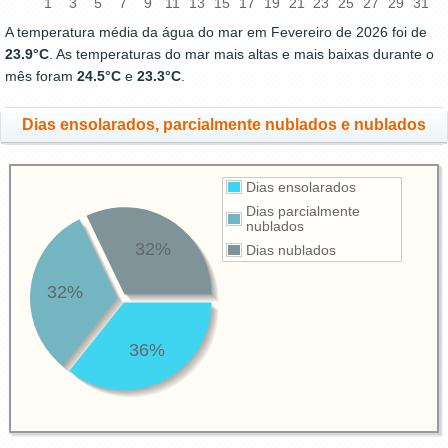
1
3
5
7
9
11
13
15
17
19
21
23
25
27
29
31
A temperatura média da água do mar em Fevereiro de 2026 foi de
23.9°C
. As temperaturas do mar mais altas e mais baixas durante o
mês foram
24.5°C
e
23.3°C
.
Dias ensolarados, parcialmente nublados e nublados
Dias ensolarados
Dias parcialmente
nublados
32%
Dias nublados
32%
36%