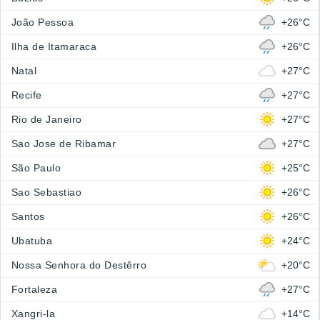
João Pessoa
+26°C
Ilha de Itamaraca
+26°C
Natal
+27°C
Recife
+27°C
Rio de Janeiro
+27°C
Sao Jose de Ribamar
+27°C
São Paulo
+25°C
Sao Sebastiao
+26°C
Santos
+26°C
Ubatuba
+24°C
Nossa Senhora do Destêrro
+20°C
Fortaleza
+27°C
Xangri-la
+14°C