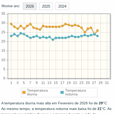
Mostrar ano:
2026
2025
2024
35
30
25
20
15
10
5
0
1
3
5
7
9
11
13
15
17
19
21
23
25
27
29
31
Temperatura
Temperatura
diurna
noturna
A temperatura diurna mais alta em Fevereiro de 2026 foi de
29
°C.
Ao mesmo tempo, a temperatura noturna mais baixa foi de
21
°C. As