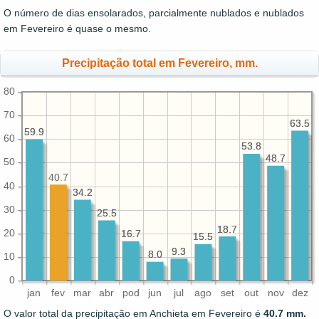
O número de dias ensolarados, parcialmente nublados e nublados
em Fevereiro é quase o mesmo.
Precipitação total em Fevereiro, mm.
80
70
63.5
63.5
59.9
59.9
60
53.8
53.8
48.7
48.7
50
40.7
40
34.2
34.2
30
25.5
25.5
18.7
18.7
20
16.7
16.7
15.5
15.5
9.3
9.3
8.0
8.0
10
0
jan
fev
mar
abr
pod
jun
jul
ago
set
out
nov
dez
O valor total da precipitação em Anchieta em Fevereiro é
40.7 mm.