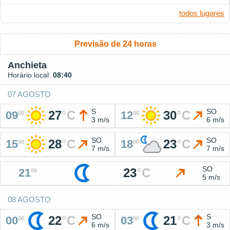
todos lugares
Previsão de 24 horas
Anchieta
Horário local:
08:40
07 AGOSTO
S
SO
27
°
C
30
°
C
09
12
00
00
3 m/s
6 m/s
SO
SO
28
°
C
23
°
C
15
18
00
00
7 m/s
7 m/s
SO
23
°
C
21
00
5 m/s
08 AGOSTO
SO
S
22
°
C
21
°
C
00
03
00
00
6 m/s
3 m/s