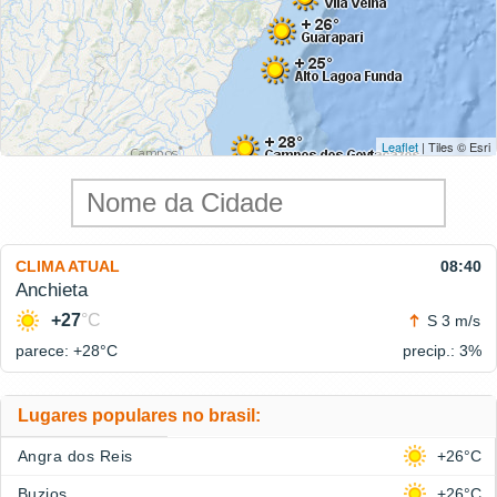
Leaflet
| Tiles © Esri
CLIMA ATUAL
08:40
Anchieta
+27
°C
S 3 m/s
parece: +28°
C
precip.: 3%
Lugares populares no brasil:
Angra dos Reis
+26°C
Buzios
+26°C