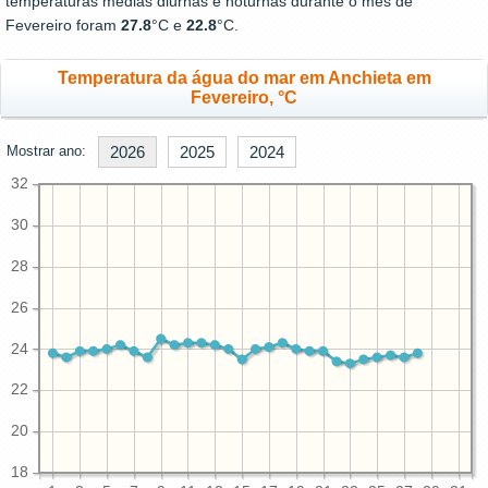
temperaturas médias diurnas e noturnas durante o mês de
Fevereiro foram
27.8
°C e
22.8
°C.
Temperatura da água do mar em Anchieta em
Fevereiro, °C
Mostrar ano:
2026
2025
2024
32
30
28
26
24
22
20
18