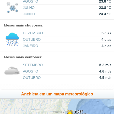
AGOSTO
23.8
°C
JULHO
23.8
°C
JUNHO
24.4
°C
Meses
mais chuvosos
:
DEZEMBRO
5
dias
OUTUBRO
4
dias
JANEIRO
4
dias
Meses
mais ventosos
:
SETEMBRO
5.2
m/s
AGOSTO
4.6
m/s
OUTUBRO
4.5
m/s
Anchieta em um mapa meteorológico