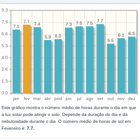
9.3
7.7
7.7
7.7
7.9
7.5
7.5
7.5
7.5
7.4
7.4
7.3
7.3
7.1
7.1
6.3
6.3
6.6
6.1
6.1
6.0
6.0
5.9
5.9
5.5
5.5
5.3
4.0
2.6
1.3
0.0
jan
fev
mar
abr
pod
jun
jul
ago
set
out
nov
dez
Este gráfico mostra o número médio de horas durante o dia em que
a luz solar pode atingir o solo. Depende da duração do dia e da
nebulosidade durante o dia. O número médio de horas de sol em
Fevereiro é:
7.7.