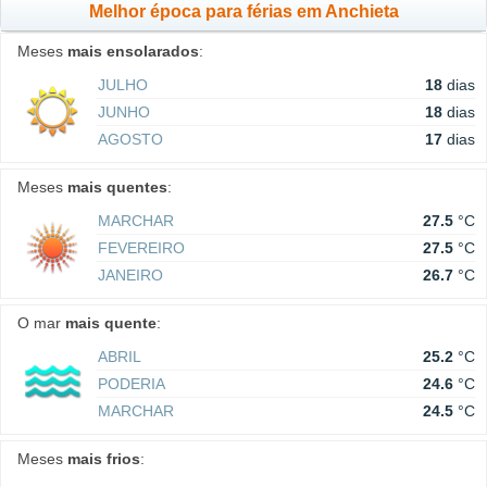
Melhor época para férias em Anchieta
Meses
mais ensolarados
:
JULHO
18
dias
JUNHO
18
dias
AGOSTO
17
dias
Meses
mais quentes
:
MARCHAR
27.5
°C
FEVEREIRO
27.5
°C
JANEIRO
26.7
°C
O mar
mais quente
:
ABRIL
25.2
°C
PODERIA
24.6
°C
MARCHAR
24.5
°C
Meses
mais frios
: