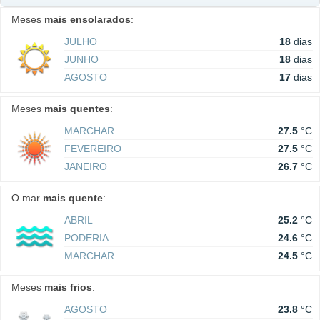
Meses
mais ensolarados
:
JULHO
18
dias
JUNHO
18
dias
AGOSTO
17
dias
Meses
mais quentes
:
MARCHAR
27.5
°C
FEVEREIRO
27.5
°C
JANEIRO
26.7
°C
O mar
mais quente
:
ABRIL
25.2
°C
PODERIA
24.6
°C
MARCHAR
24.5
°C
Meses
mais frios
:
AGOSTO
23.8
°C