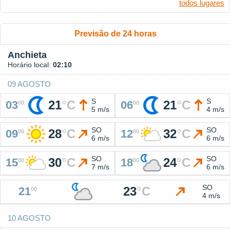
todos lugares
Previsão de 24 horas
Anchieta
Horário local:
02:10
09 AGOSTO
S
S
21
°
C
21
°
C
03
06
00
00
5 m/s
4 m/s
SO
SO
28
°
C
32
°
C
09
12
00
00
6 m/s
6 m/s
SO
SO
30
°
C
24
°
C
15
18
00
00
7 m/s
6 m/s
SO
23
°
C
21
00
4 m/s
10 AGOSTO