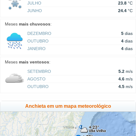
JULHO
23.8
°C
JUNHO
24.4
°C
Meses
mais chuvosos
:
DEZEMBRO
5
dias
OUTUBRO
4
dias
JANEIRO
4
dias
Meses
mais ventosos
:
SETEMBRO
5.2
m/s
AGOSTO
4.6
m/s
OUTUBRO
4.5
m/s
Anchieta em um mapa meteorológico