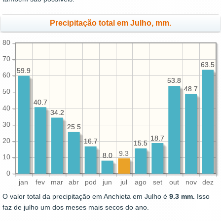
Precipitação total em Julho, mm.
80
70
63.5
63.5
59.9
59.9
60
53.8
53.8
48.7
48.7
50
40.7
40.7
40
34.2
34.2
30
25.5
25.5
18.7
18.7
20
16.7
16.7
15.5
15.5
9.3
8.0
8.0
10
0
jan
fev
mar
abr
pod
jun
jul
ago
set
out
nov
dez
O valor total da precipitação em Anchieta em Julho é
9.3 mm.
Isso
faz de julho um dos meses mais secos do ano.