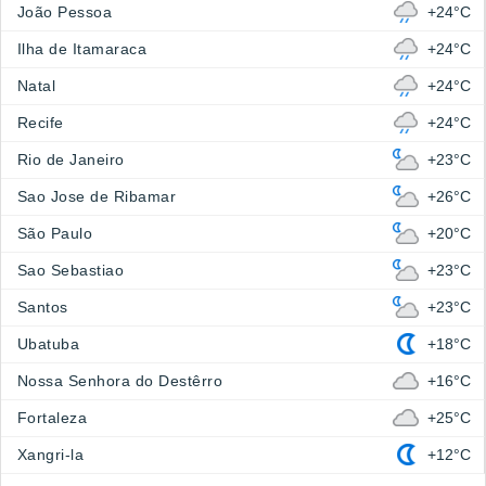
João Pessoa
+24°C
Ilha de Itamaraca
+24°C
Natal
+24°C
Recife
+24°C
Rio de Janeiro
+23°C
Sao Jose de Ribamar
+26°C
São Paulo
+20°C
Sao Sebastiao
+23°C
Santos
+23°C
Ubatuba
+18°C
Nossa Senhora do Destêrro
+16°C
Fortaleza
+25°C
Xangri-la
+12°C