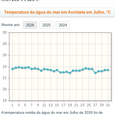
Temperatura da água do mar em Anchieta em Julho, °C
Mostrar ano:
2026
2025
2024
30
28
26
24
22
20
18
1
3
5
7
9
11
13
15
17
19
21
23
25
27
29
31
A temperatura média da água do mar em Julho de 2026 foi de