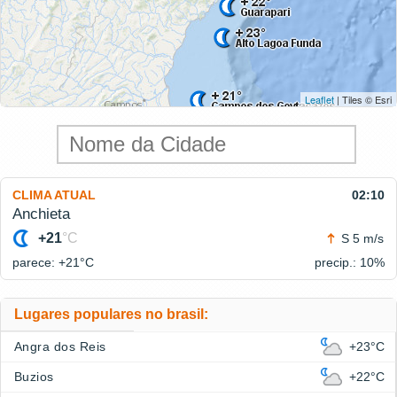
Leaflet
| Tiles © Esri
CLIMA ATUAL
02:10
Anchieta
+21
°C
S 5 m/s
parece: +21°
C
precip.: 10%
Lugares populares no brasil:
Angra dos Reis
+23°C
Buzios
+22°C