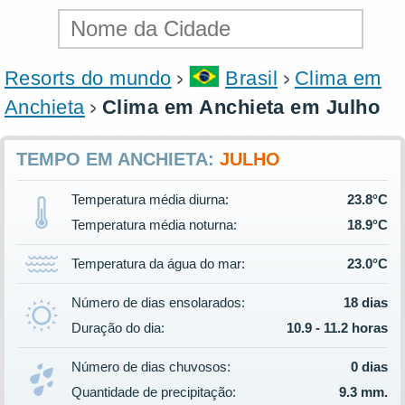
Resorts do mundo
Brasil
Clima em
Anchieta
Clima em Anchieta em Julho
TEMPO EM ANCHIETA:
JULHO
Temperatura média diurna:
23.8°C
Temperatura média noturna:
18.9°C
Temperatura da água do mar:
23.0°C
Número de dias ensolarados:
18 dias
Duração do dia:
10.9 - 11.2 horas
Número de dias chuvosos:
0 dias
Quantidade de precipitação:
9.3 mm.