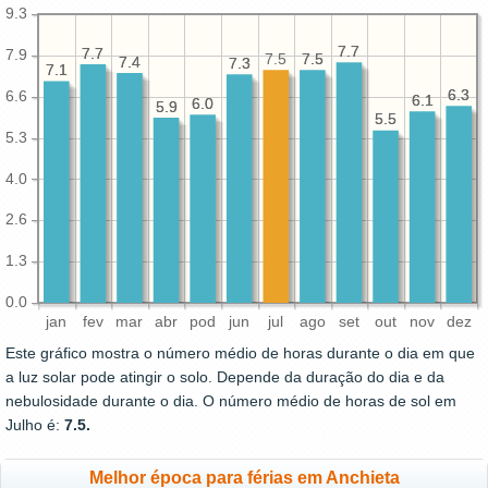
9.3
7.7
7.7
7.7
7.7
7.9
7.5
7.5
7.5
7.4
7.4
7.3
7.3
7.1
7.1
6.3
6.3
6.6
6.1
6.1
6.0
6.0
5.9
5.9
5.5
5.5
5.3
4.0
2.6
1.3
0.0
jan
fev
mar
abr
pod
jun
jul
ago
set
out
nov
dez
Este gráfico mostra o número médio de horas durante o dia em que
a luz solar pode atingir o solo. Depende da duração do dia e da
nebulosidade durante o dia. O número médio de horas de sol em
Julho é:
7.5.
Melhor época para férias em Anchieta