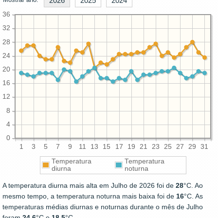
2026
2025
2024
36
32
28
24
20
16
12
8
4
0
1
3
5
7
9
11
13
15
17
19
21
23
25
27
29
31
Temperatura
Temperatura
diurna
noturna
A temperatura diurna mais alta em Julho de 2026 foi de
28
°C. Ao
mesmo tempo, a temperatura noturna mais baixa foi de
16
°C. As
temperaturas médias diurnas e noturnas durante o mês de Julho
foram
24.6
°C e
18.5
°C.