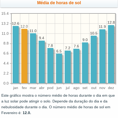
Média de horas de sol
15.4
12.8
12.8
13.2
12.6
12.6
12.0
11.9
11.9
11.0
11.0
10.5
10.5
11.0
9.4
9.4
9.0
9.0
8.8
7.8
7.8
7.6
7.6
7.2
7.2
6.5
6.5
6.6
4.4
2.2
0.0
jan
fev
mar
abr
pod
jun
jul
ago
set
out
nov
dez
Este gráfico mostra o número médio de horas durante o dia em que
a luz solar pode atingir o solo. Depende da duração do dia e da
nebulosidade durante o dia. O número médio de horas de sol em
Fevereiro é:
12.0.