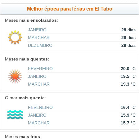
Melhor época para férias em El Tabo
Meses
mais ensolarados
:
JANEIRO
29
dias
MARCHAR
28
dias
DEZEMBRO
28
dias
Meses
mais quentes
:
FEVEREIRO
20.0
°C
JANEIRO
19.5
°C
MARCHAR
19.3
°C
O mar
mais quente
:
FEVEREIRO
16.4
°C
JANEIRO
15.9
°C
MARCHAR
15.7
°C
Meses
mais frios
: