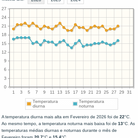
27
24
21
18
15
12
9
6
3
0
1
3
5
7
9
11
13
15
17
19
21
23
25
27
29
31
Temperatura
Temperatura
diurna
noturna
A temperatura diurna mais alta em Fevereiro de 2026 foi de
22
°C.
Ao mesmo tempo, a temperatura noturna mais baixa foi de
13
°C. As
temperaturas médias diurnas e noturnas durante o mês de
Fevereiro foram
20.7
°C e
15.4
°C.