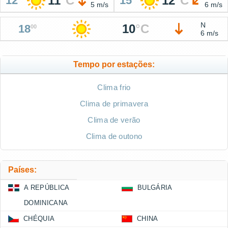
11
°
C
12
°
C
12
15
5 m/s
6 m/s
N
10
°
C
18
00
6 m/s
Tempo por estações:
Clima frio
Clima de primavera
Clima de verão
Clima de outono
Países:
A REPÚBLICA
BULGÁRIA
DOMINICANA
CHÉQUIA
CHINA