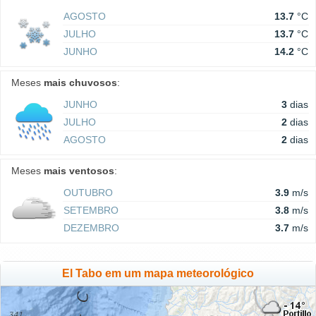
AGOSTO
13.7
°C
JULHO
13.7
°C
JUNHO
14.2
°C
Meses
mais chuvosos
:
JUNHO
3
dias
JULHO
2
dias
AGOSTO
2
dias
Meses
mais ventosos
:
OUTUBRO
3.9
m/s
SETEMBRO
3.8
m/s
DEZEMBRO
3.7
m/s
El Tabo em um mapa meteorológico