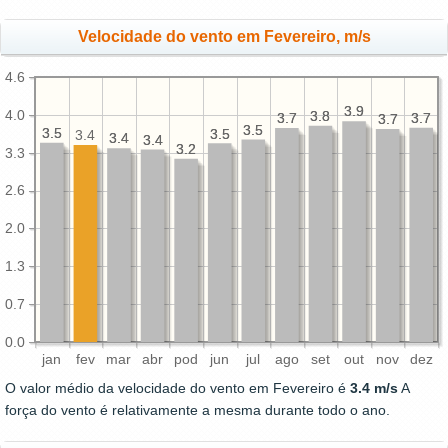
Velocidade do vento em Fevereiro, m/s
4.6
3.9
3.9
4.0
3.8
3.8
3.7
3.7
3.7
3.7
3.7
3.7
3.5
3.5
3.5
3.5
3.5
3.5
3.4
3.4
3.4
3.4
3.4
3.2
3.2
3.3
2.6
2.0
1.3
0.7
0.0
jan
fev
mar
abr
pod
jun
jul
ago
set
out
nov
dez
O valor médio da velocidade do vento em Fevereiro é
3.4 m/s
A
força do vento é relativamente a mesma durante todo o ano.