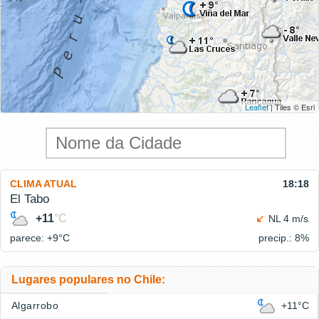
Leaflet
| Tiles © Esri
CLIMA ATUAL
18:18
El Tabo
+11
°C
NL 4 m/s
parece: +9°
C
precip.: 8%
Lugares populares no Chile:
Algarrobo
+11°C