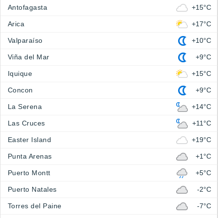
Antofagasta
+15°C
Arica
+17°C
Valparaíso
+10°C
Viña del Mar
+9°C
Iquique
+15°C
Concon
+9°C
La Serena
+14°C
Las Cruces
+11°C
Easter Island
+19°C
Punta Arenas
+1°C
Puerto Montt
+5°C
Puerto Natales
-2°C
Torres del Paine
-7°C