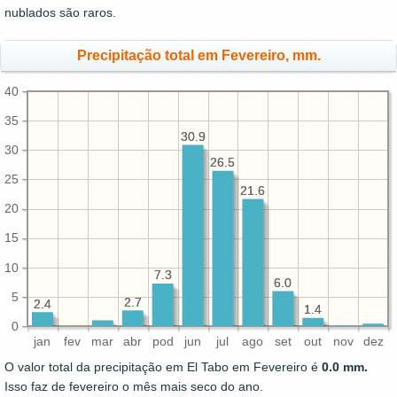
nublados são raros.
Precipitação total em Fevereiro, mm.
40
35
30.9
30.9
30
26.5
26.5
25
21.6
21.6
20
15
10
7.3
7.3
6.0
6.0
5
2.7
2.7
2.4
2.4
1.4
1.4
0
jan
fev
mar
abr
pod
jun
jul
ago
set
out
nov
dez
O valor total da precipitação em El Tabo em Fevereiro é
0.0 mm.
Isso faz de fevereiro o mês mais seco do ano.