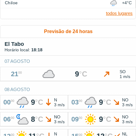
Chiloe
+4°C
todos lugares
Previsão de 24 horas
El Tabo
Horário local:
18:18
07 AGOSTO
SO
9
°
C
21
00
1 m/s
08 AGOSTO
N
NO
9
°
C
9
°
C
00
03
00
00
3 m/s
3 m/s
NO
NO
8
°
C
9
°
C
06
09
00
00
3 m/s
3 m/s
N
NL
00
00