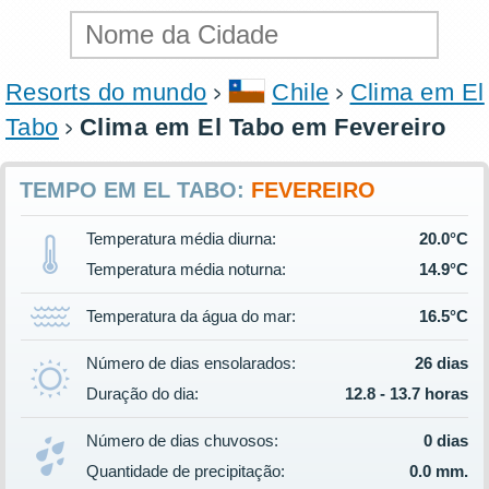
Resorts do mundo
Chile
Clima em El
Tabo
Clima em El Tabo em Fevereiro
TEMPO EM EL TABO:
FEVEREIRO
Temperatura média diurna:
20.0°C
Temperatura média noturna:
14.9°C
Temperatura da água do mar:
16.5°C
Número de dias ensolarados:
26 dias
Duração do dia:
12.8 - 13.7 horas
Número de dias chuvosos:
0 dias
Quantidade de precipitação:
0.0 mm.