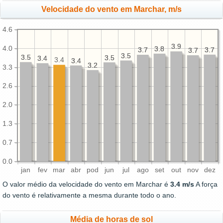
Velocidade do vento em Marchar, m/s
4.6
3.9
3.9
4.0
3.8
3.8
3.7
3.7
3.7
3.7
3.7
3.7
3.5
3.5
3.5
3.5
3.5
3.5
3.4
3.4
3.4
3.4
3.4
3.2
3.2
3.3
2.6
2.0
1.3
0.7
0.0
jan
fev
mar
abr
pod
jun
jul
ago
set
out
nov
dez
O valor médio da velocidade do vento em Marchar é
3.4 m/s
A força
do vento é relativamente a mesma durante todo o ano.
Média de horas de sol