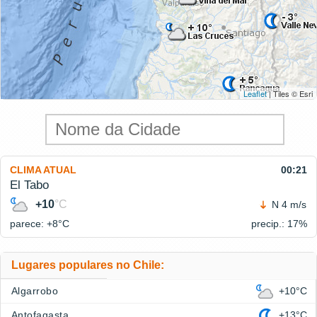
Leaflet
| Tiles © Esri
CLIMA ATUAL
00:21
El Tabo
+10
°C
N 4 m/s
parece: +8°
C
precip.: 17%
Lugares populares no Chile:
Algarrobo
+10°C
Antofagasta
+13°C