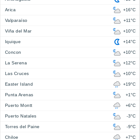
Arica
+16°C
Valparaíso
+11°C
Viña del Mar
+10°C
Iquique
+14°C
Concon
+10°C
La Serena
+12°C
Las Cruces
+10°C
Easter Island
+19°C
Punta Arenas
+1°C
Puerto Montt
+6°C
Puerto Natales
-3°C
Torres del Paine
-9°C
Chiloe
+7°C