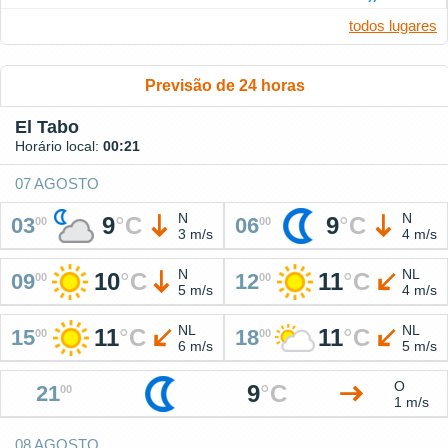
todos lugares
Previsão de 24 horas
El Tabo
Horário local:
00:21
07 AGOSTO
N
N
9
°
C
9
°
C
03
06
00
00
3 m/s
4 m/s
N
NL
10
°
C
11
°
C
09
12
00
00
5 m/s
4 m/s
NL
NL
11
°
C
11
°
C
15
18
00
00
6 m/s
5 m/s
O
9
°
C
21
00
1 m/s
08 AGOSTO