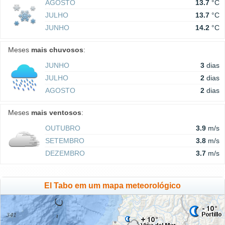
AGOSTO
13.7
°C
JULHO
13.7
°C
JUNHO
14.2
°C
Meses
mais chuvosos
:
JUNHO
3
dias
JULHO
2
dias
AGOSTO
2
dias
Meses
mais ventosos
:
OUTUBRO
3.9
m/s
SETEMBRO
3.8
m/s
DEZEMBRO
3.7
m/s
El Tabo em um mapa meteorológico