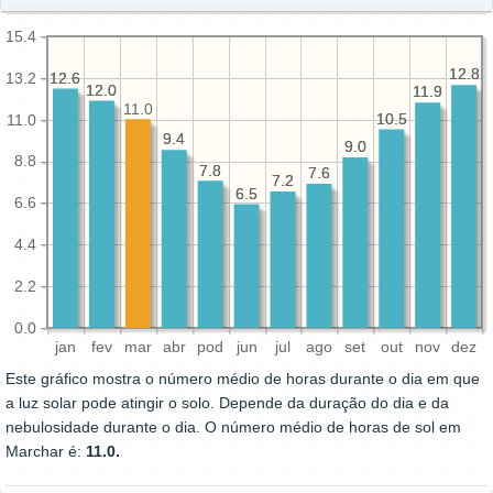
15.4
12.8
12.8
13.2
12.6
12.6
12.0
12.0
11.9
11.9
11.0
10.5
10.5
11.0
9.4
9.4
9.0
9.0
8.8
7.8
7.8
7.6
7.6
7.2
7.2
6.5
6.5
6.6
4.4
2.2
0.0
jan
fev
mar
abr
pod
jun
jul
ago
set
out
nov
dez
Este gráfico mostra o número médio de horas durante o dia em que
a luz solar pode atingir o solo. Depende da duração do dia e da
nebulosidade durante o dia. O número médio de horas de sol em
Marchar é:
11.0.