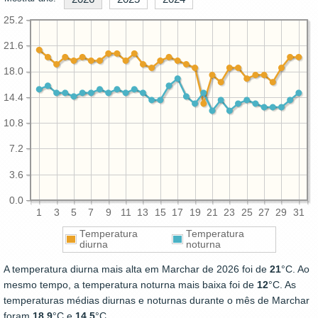
25.2
21.6
18.0
14.4
10.8
7.2
3.6
0.0
1
3
5
7
9
11
13
15
17
19
21
23
25
27
29
31
Temperatura
Temperatura
diurna
noturna
A temperatura diurna mais alta em Marchar de 2026 foi de
21
°C. Ao
mesmo tempo, a temperatura noturna mais baixa foi de
12
°C. As
temperaturas médias diurnas e noturnas durante o mês de Marchar
foram
18.9
°C e
14.5
°C.