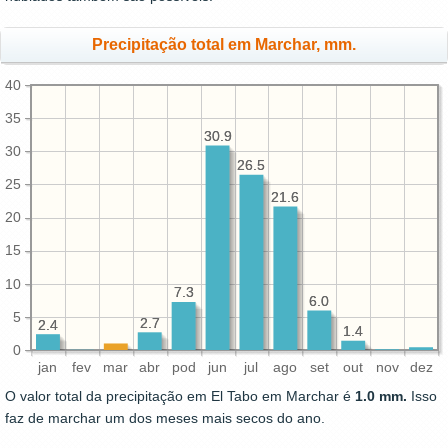
Precipitação total em Marchar, mm.
40
35
30.9
30.9
30
26.5
26.5
25
21.6
21.6
20
15
10
7.3
7.3
6.0
6.0
5
2.7
2.7
2.4
2.4
1.4
1.4
0
jan
fev
mar
abr
pod
jun
jul
ago
set
out
nov
dez
O valor total da precipitação em El Tabo em Marchar é
1.0 mm.
Isso
faz de marchar um dos meses mais secos do ano.