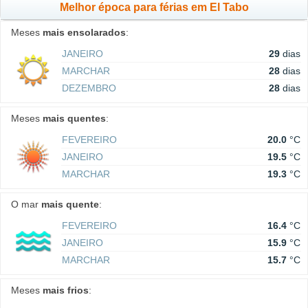
Melhor época para férias em El Tabo
Meses
mais ensolarados
:
JANEIRO
29
dias
MARCHAR
28
dias
DEZEMBRO
28
dias
Meses
mais quentes
:
FEVEREIRO
20.0
°C
JANEIRO
19.5
°C
MARCHAR
19.3
°C
O mar
mais quente
:
FEVEREIRO
16.4
°C
JANEIRO
15.9
°C
MARCHAR
15.7
°C
Meses
mais frios
: