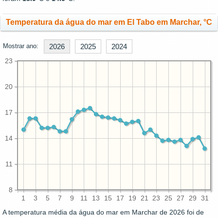
Temperatura da água do mar em El Tabo em Marchar, °C
Mostrar ano:
2026
2025
2024
23
20
17
14
11
8
1
3
5
7
9
11
13
15
17
19
21
23
25
27
29
31
A temperatura média da água do mar em Marchar de 2026 foi de