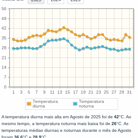
56
49
42
35
28
21
14
7
0
1
3
5
7
9
11
13
15
17
19
21
23
25
27
29
31
Temperatura
Temperatura
diurna
noturna
A temperatura diurna mais alta em Agosto de 2025 foi de
42
°C. Ao
mesmo tempo, a temperatura noturna mais baixa foi de
26
°C. As
temperaturas médias diurnas e noturnas durante o mês de Agosto
foram
36.6
°C e
28.9
°C.