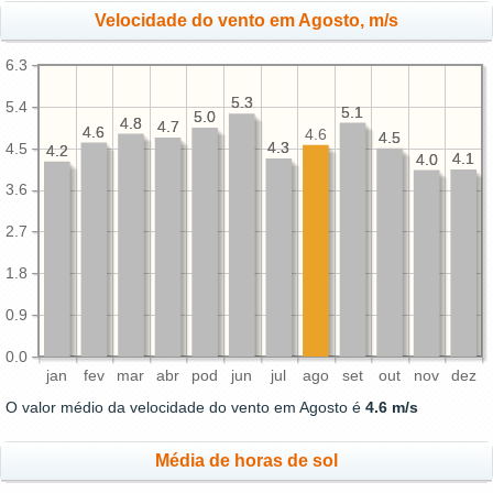
Velocidade do vento em Agosto, m/s
6.3
5.3
5.3
5.4
5.1
5.1
5.0
5.0
4.8
4.8
4.7
4.7
4.6
4.6
4.6
4.5
4.5
4.3
4.3
4.5
4.2
4.2
4.1
4.1
4.0
4.0
3.6
2.7
1.8
0.9
0.0
jan
fev
mar
abr
pod
jun
jul
ago
set
out
nov
dez
O valor médio da velocidade do vento em Agosto é
4.6 m/s
Média de horas de sol