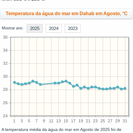
Temperatura da água do mar em Dahab em Agosto, °C
Mostrar ano:
2025
2024
2023
36
34
32
30
28
26
24
1
3
5
7
9
11
13
15
17
19
21
23
25
27
29
31
A temperatura média da água do mar em Agosto de 2025 foi de