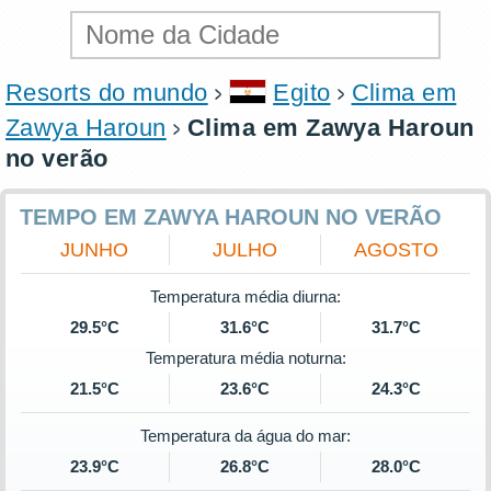
Resorts do mundo
Egito
Clima em
Zawya Haroun
Clima em Zawya Haroun
no verão
TEMPO EM ZAWYA HAROUN NO VERÃO
JUNHO
JULHO
AGOSTO
Temperatura média diurna:
29.5°C
31.6°C
31.7°C
Temperatura média noturna:
21.5°C
23.6°C
24.3°C
Temperatura da água do mar:
23.9°C
26.8°C
28.0°C