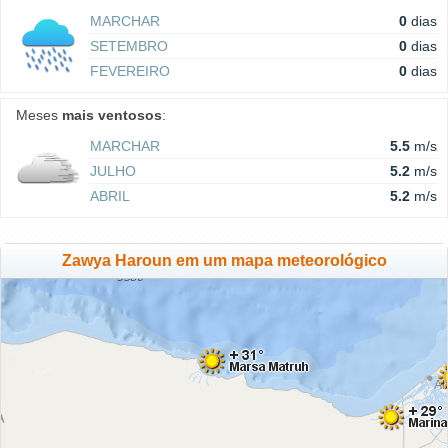
MARCHAR
0
dias
SETEMBRO
0
dias
FEVEREIRO
0
dias
Meses
mais ventosos
:
MARCHAR
5.5
m/s
JULHO
5.2
m/s
ABRIL
5.2
m/s
Zawya Haroun em um mapa meteorológico