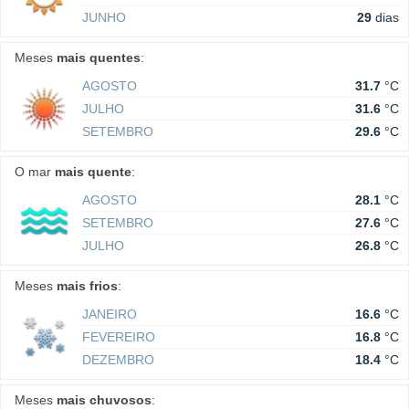
JUNHO
29
dias
Meses
mais quentes
:
AGOSTO
31.7
°C
JULHO
31.6
°C
SETEMBRO
29.6
°C
O mar
mais quente
:
AGOSTO
28.1
°C
SETEMBRO
27.6
°C
JULHO
26.8
°C
Meses
mais frios
:
JANEIRO
16.6
°C
FEVEREIRO
16.8
°C
DEZEMBRO
18.4
°C
Meses
mais chuvosos
: