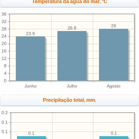
Temperatura da água do mar, °C
36
32
28
26.8
28
23.9
24
20
16
12
8
4
0
Junho
Julho
Agosto
Precipitação total, mm.
0.2
0.1
0.1
0.1
0.1