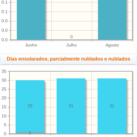
0.1
0.1
0.0
0.0
0
0.0
Junho
Julho
Agosto
Dias ensolarados, parcialmente nublados e nublados
35
30
25
20
29
31
31
15
10
5
1
0