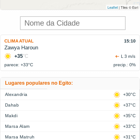
Leaflet
| Tiles © Esri
CLIMA ATUAL
15:10
Zawya Haroun
+35
°C
L 3 m/s
parece: +33°
C
precip.: 0%
Lugares populares no Egito:
Alexandria
+30°C
Dahab
+37°C
Makdi
+35°C
Marsa Alam
+33°C
Marsa Matruh
+31°C