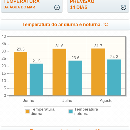
TEMPERATURA
PREVISÃO
14 DIAS
DA ÁGUA DO MAR
Temperatura do ar diurna e noturna, °C
40
35
31.7
31.6
29.5
30
24.3
23.6
25
21.5
20
15
10
5
0
Junho
Julho
Agosto
Temperatura
Temperatura
diurna
noturna