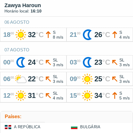
Zawya Haroun
Horário local:
16:10
06 AGOSTO
S
S
32
°
C
26
°
C
18
21
00
00
8 m/s
4 m/s
07 AGOSTO
SL
SL
24
°
C
23
°
C
00
03
00
00
3 m/s
3 m/s
SL
SL
22
°
C
25
°
C
06
09
00
00
3 m/s
3 m/s
SL
S
31
°
C
34
°
C
12
15
00
00
4 m/s
5 m/s
Países:
A REPÚBLICA
BULGÁRIA