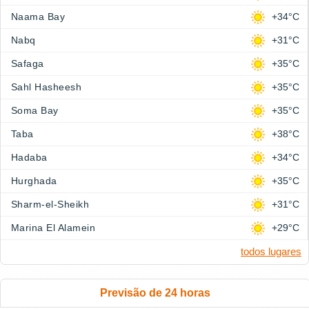
Naama Bay
+34°C
Nabq
+31°C
Safaga
+35°C
Sahl Hasheesh
+35°C
Soma Bay
+35°C
Taba
+38°C
Hadaba
+34°C
Hurghada
+35°C
Sharm-el-Sheikh
+31°C
Marina El Alamein
+29°C
todos lugares
Previsão de 24 horas