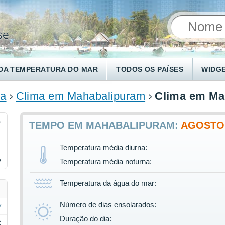
DA TEMPERATURA DO MAR
TODOS OS PAÍSES
WIDG
ia
Clima em Mahabalipuram
Clima em Ma
0
TEMPO EM MAHABALIPURAM:
AGOSTO
Temperatura média diurna:
%
Temperatura média noturna:
Temperatura da água do mar:
Número de dias ensolarados:
Duração do dia:
C