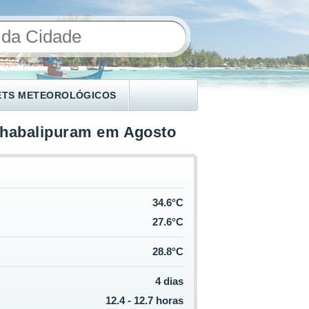
ETS METEOROLÓGICOS
habalipuram em Agosto
34.6°C
27.6°C
28.8°C
4 dias
12.4 - 12.7 horas