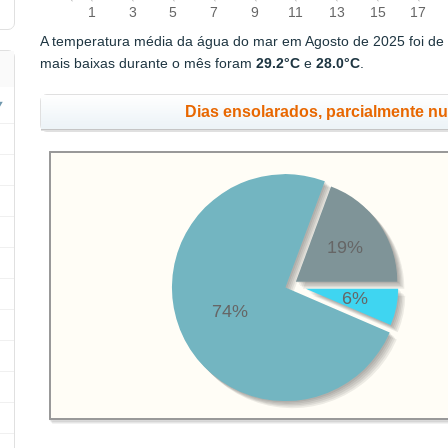
1
3
5
7
9
11
13
15
17
A temperatura média da água do mar em Agosto de 2025 foi d
mais baixas durante o mês foram
29.2°C
e
28.0°C
.
Dias ensolarados, parcialmente n
19%
6%
74%