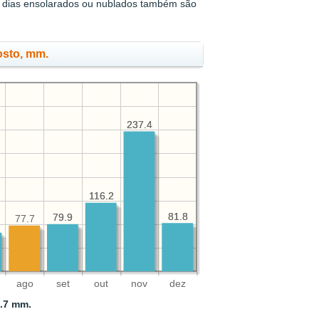
s dias ensolarados ou nublados também são
osto, mm.
237.4
237.4
116.2
116.2
81.8
81.8
79.9
79.9
77.7
ago
set
out
nov
dez
.7 mm.