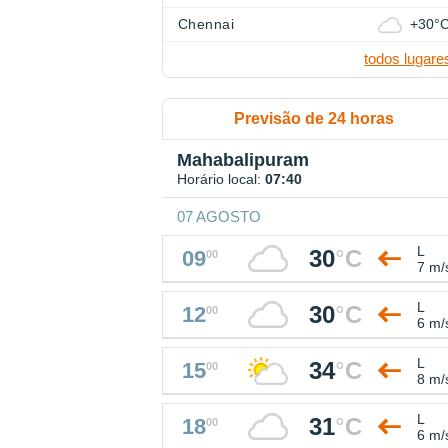
Chennai
+30°
todos lugare
Previsão de 24 horas
Mahabalipuram
Horário local:
07:40
07 AGOSTO
L
30
°
C
09
00
7 m/
L
30
°
C
12
00
6 m/
L
34
°
C
15
00
8 m/
L
31
°
C
18
00
6 m/