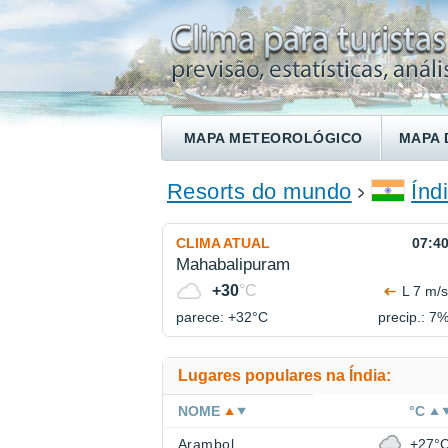
MAPA METEOROLÓGICO
MAPA 
ENCONTRE UM HOTEL
Resorts do mundo
Índ
CLIMA ATUAL
07:4
Mahabalipuram
+30
°C
L 7 m/s
parece: +32°
C
precip.: 7
Lugares populares na Índia:
NOME
°C
Arambol
+27°