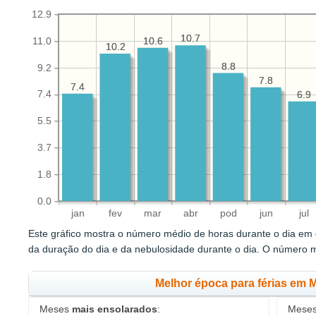
12.9
10.7
10.7
11.0
10.6
10.6
10.2
10.2
8.8
8.8
9.2
7.8
7.8
7.4
7.4
7.4
6.9
6.9
5.5
3.7
1.8
0.0
jan
fev
mar
abr
pod
jun
jul
Este gráfico mostra o número médio de horas durante o dia em q
da duração do dia e da nebulosidade durante o dia. O número 
Melhor época para férias em
Meses
mais ensolarados
:
Mese