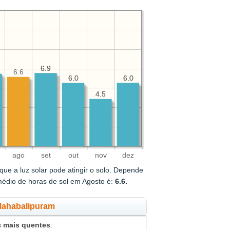
6.9
6.9
6.6
6.0
6.0
6.0
6.0
4.5
4.5
ago
set
out
nov
dez
ue a luz solar pode atingir o solo. Depende
médio de horas de sol em Agosto é:
6.6.
 Mahabalipuram
s
mais quentes
: