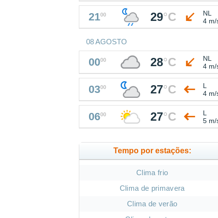
NL
29
°
C
21
00
4 m/
08 AGOSTO
NL
28
°
C
00
00
4 m/
L
27
°
C
03
00
4 m/
L
27
°
C
06
00
5 m/
Tempo por estações:
Clima frio
Clima de primavera
Clima de verão