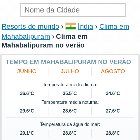
Resorts do mundo
Índia
Clima em
Mahabalipuram
Clima em
Mahabalipuram no verão
TEMPO EM MAHABALIPURAM NO VERÃO
JUNHO
JULHO
AGOSTO
Temperatura média diurna:
36.6°C
35.5°C
34.6°C
Temperatura média noturna:
29.6°C
28.6°C
27.6°C
Temperatura da água do mar:
29.1°C
28.8°C
28.8°C