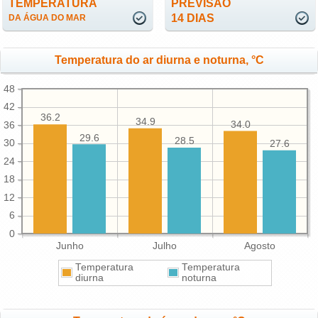
TEMPERATURA
PREVISÃO
14 DIAS
DA ÁGUA DO MAR
Temperatura do ar diurna e noturna, °C
48
42
36.2
34.9
34.0
36
29.6
28.5
30
27.6
24
18
12
6
0
Junho
Julho
Agosto
Temperatura
Temperatura
diurna
noturna