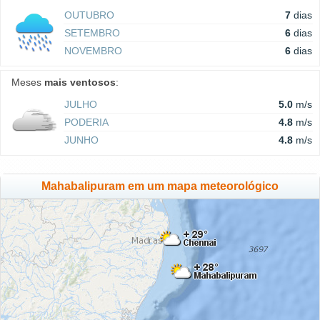
OUTUBRO
7
dias
SETEMBRO
6
dias
NOVEMBRO
6
dias
Meses
mais ventosos
:
JULHO
5.0
m/s
PODERIA
4.8
m/s
JUNHO
4.8
m/s
Mahabalipuram em um mapa meteorológico