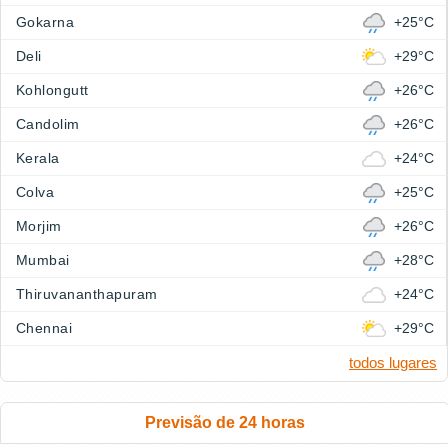
Gokarna
+25°C
Deli
+29°C
Kohlongutt
+26°C
Candolim
+26°C
Kerala
+24°C
Colva
+25°C
Morjim
+26°C
Mumbai
+28°C
Thiruvananthapuram
+24°C
Chennai
+29°C
todos lugares
Previsão de 24 horas