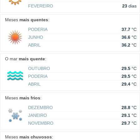
FEVEREIRO
23
dias
Meses
mais quentes
:
PODERIA
37.7
°C
JUNHO
36.6
°C
ABRIL
36.2
°C
O mar
mais quente
:
OUTUBRO
29.5
°C
PODERIA
29.5
°C
ABRIL
29.4
°C
Meses
mais frios
:
DEZEMBRO
28.8
°C
JANEIRO
29.1
°C
NOVEMBRO
29.7
°C
Meses
mais chuvosos
: