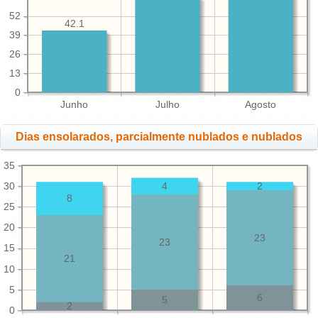
52
42.1
39
26
13
0
Junho
Julho
Agosto
Dias ensolarados, parcialmente nublados e nublados
35
30
4
2
8
25
20
23
23
15
21
10
5
6
5
2
0