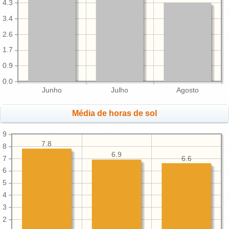
4.3
3.4
2.6
1.7
0.9
0.0
Junho
Julho
Agosto
Média de horas de sol
9
7.8
8
6.9
7
6.6
6
5
4
3
2