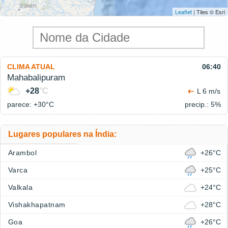
Leaflet
| Tiles © Esri
CLIMA ATUAL
06:40
Mahabalipuram
+28
°C
L 6 m/s
parece: +30°
C
precip.: 5%
Lugares populares na Índia:
Arambol
+26°C
Varca
+25°C
Valkala
+24°C
Vishakhapatnam
+28°C
Goa
+26°C