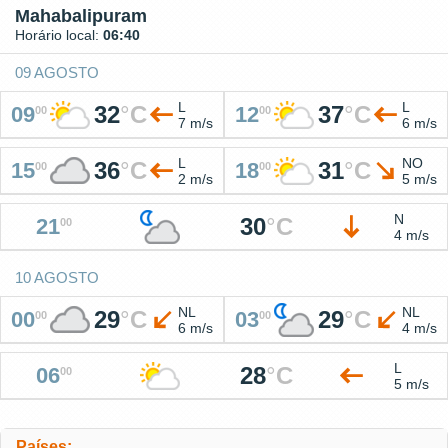
Mahabalipuram
Horário local:
06:40
09 AGOSTO
L
L
32
°
C
37
°
C
09
12
00
00
7 m/s
6 m/s
L
NO
36
°
C
31
°
C
15
18
00
00
2 m/s
5 m/s
N
30
°
C
21
00
4 m/s
10 AGOSTO
NL
NL
29
°
C
29
°
C
00
03
00
00
6 m/s
4 m/s
L
28
°
C
06
00
5 m/s
Países: