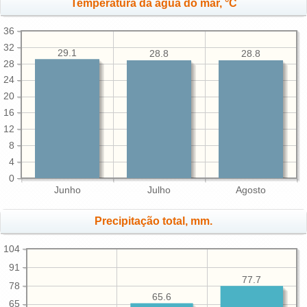
Temperatura da água do mar, °C
36
32
29.1
28.8
28.8
28
24
20
16
12
8
4
0
Junho
Julho
Agosto
Precipitação total, mm.
104
91
77.7
78
65.6
65