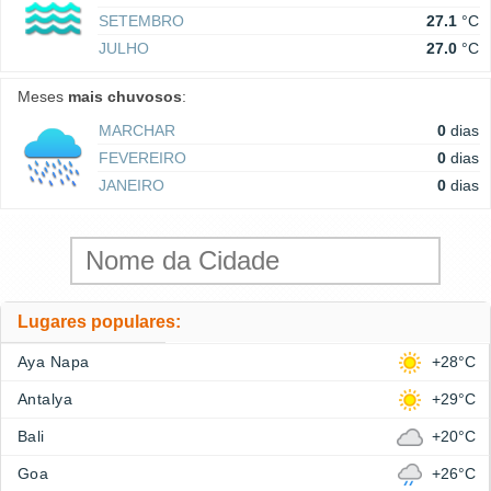
SETEMBRO
27.1
°C
JULHO
27.0
°C
Meses
mais chuvosos
:
MARCHAR
0
dias
FEVEREIRO
0
dias
JANEIRO
0
dias
Lugares populares:
Aya Napa
+28°C
Antalya
+29°C
Bali
+20°C
Goa
+26°C