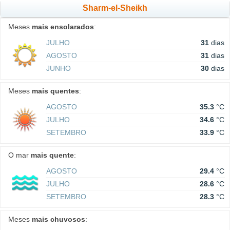
Sharm-el-Sheikh
Meses
mais ensolarados
:
JULHO
31
dias
AGOSTO
31
dias
JUNHO
30
dias
Meses
mais quentes
:
AGOSTO
35.3
°C
JULHO
34.6
°C
SETEMBRO
33.9
°C
O mar
mais quente
:
AGOSTO
29.4
°C
JULHO
28.6
°C
SETEMBRO
28.3
°C
Meses
mais chuvosos
: