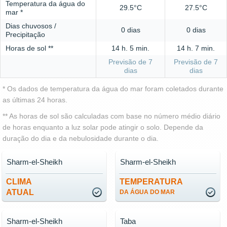
Temperatura da água do
29.5°C
27.5°C
mar *
Dias chuvosos /
0 dias
0 dias
Precipitação
Horas de sol **
14 h. 5 min.
14 h. 7 min.
Previsão de 7
Previsão de 7
dias
dias
* Os dados de temperatura da água do mar foram coletados durante
as últimas 24 horas.
** As horas de sol são calculadas com base no número médio diário
de horas enquanto a luz solar pode atingir o solo. Depende da
duração do dia e da nebulosidade durante o dia.
Sharm-el-Sheikh
Sharm-el-Sheikh
CLIMA
TEMPERATURA
ATUAL
DA ÁGUA DO MAR
Sharm-el-Sheikh
Taba