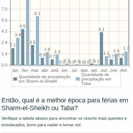
7.0
6.1
5.6
4.5
4.1
4.2
3.4
2.5
2.8
2.1
1.7
1.6
1.4
1.3
1.1
1.4
0.9
0.9
0.7
0.7
0.2
0.2
0.1
0.1
0.0
0.0
0.0
0.0
0.0
jan
fev
mar
abr
pod
jun
jul
ago
set
out
nov
dez
Quantidade de
Quantidade de precipitação
precipitação em
em Sharm-el-Sheikh
Taba
Então, qual é a melhor época para férias em
Sharm-el-Sheikh ou Taba?
Verifique a tabela abaixo para encontrar os resorts mais quentes e
ensolarados, bons para nadar e tomar sol.