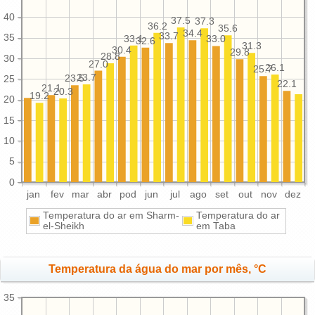
40
37.5
37.3
36.2
35.6
34.4
33.7
35
33.1
33.0
32.6
31.3
30.4
29.8
28.8
30
27.0
26.1
25.7
23.7
23.5
25
22.1
21.1
20.3
19.2
20
15
10
5
0
jan
fev
mar
abr
pod
jun
jul
ago
set
out
nov
dez
Temperatura do ar em Sharm-
Temperatura do ar
el-Sheikh
em Taba
Temperatura da água do mar por mês, °C
35