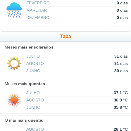
FEVEREIRO
0
dias
MARCHAR
0
dias
DEZEMBRO
0
dias
Taba
Meses
mais ensolarados
:
JULHO
31
dias
AGOSTO
31
dias
JUNHO
30
dias
Meses
mais quentes
:
JULHO
37.1
°C
AGOSTO
36.9
°C
JUNHO
35.8
°C
O mar
mais quente
:
AGOSTO
28.1
°C