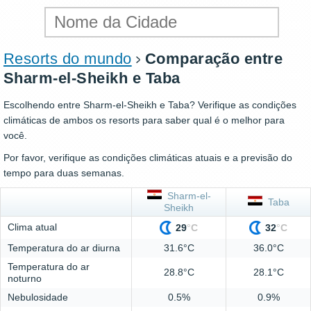
Resorts do mundo
Comparação entre
Sharm-el-Sheikh e Taba
Escolhendo entre Sharm-el-Sheikh e Taba? Verifique as condições
climáticas de ambos os resorts para saber qual é o melhor para
você.
Por favor, verifique as condições climáticas atuais e a previsão do
tempo para duas semanas.
Sharm-el-
Taba
Sheikh
Clima atual
29
°
C
32
°
C
Temperatura do ar diurna
31.6°C
36.0°C
Temperatura do ar
28.8°C
28.1°C
noturno
Nebulosidade
0.5%
0.9%