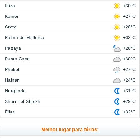
Ibiza
+30°C
Kemer
+27°C
Crete
+28°C
Palma de Mallorca
+32°C
Pattaya
+28°C
Punta Cana
+30°C
Phuket
+27°C
Hainan
+24°C
Hurghada
+31°C
Sharm-el-Sheikh
+29°C
Éilat
+32°C
Melhor lugar para férias: