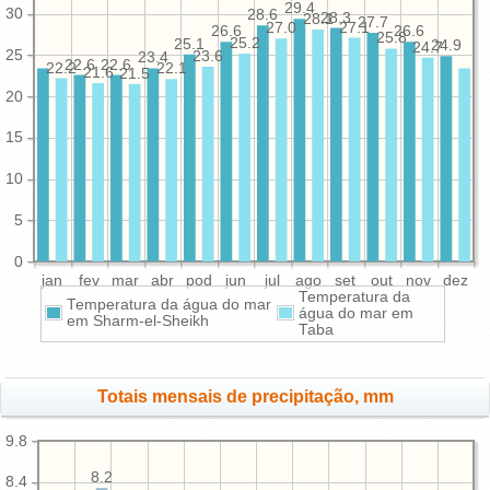
29.4
30
28.6
28.3
28.1
27.7
27.1
27.0
26.6
26.6
25.8
25.2
25.1
24.9
24.7
25
23.6
23.4
22.6
22.6
22.2
22.1
21.6
21.5
20
15
10
5
0
jan
fev
mar
abr
pod
jun
jul
ago
set
out
nov
dez
Temperatura da
Temperatura da água do mar
água do mar em
em Sharm-el-Sheikh
Taba
Totais mensais de precipitação, mm
9.8
8.2
8.4