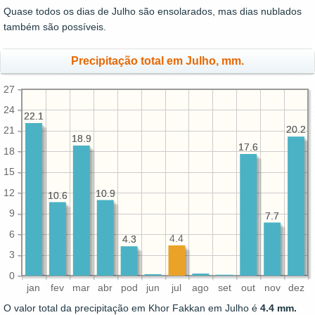
Quase todos os dias de Julho são ensolarados, mas dias nublados
também são possíveis.
Precipitação total em Julho, mm.
27
24
22.1
22.1
20.2
20.2
21
18.9
18.9
17.6
17.6
18
15
12
10.9
10.9
10.6
10.6
9
7.7
7.7
6
4.4
4.3
4.3
3
0
jan
fev
mar
abr
pod
jun
jul
ago
set
out
nov
dez
O valor total da precipitação em Khor Fakkan em Julho é
4.4 mm.