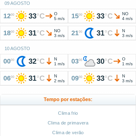
09 AGOSTO
O
NO
33
°
C
33
°
C
12
15
00
00
5 m/s
4 m/s
NO
N
31
°
C
31
°
C
18
21
00
00
3 m/s
3 m/s
10 AGOSTO
N
O
32
°
C
30
°
C
00
03
00
00
1 m/s
1 m/s
N
N
31
°
C
33
°
C
06
09
00
00
2 m/s
3 m/s
Tempo por estações:
Clima frio
Clima de primavera
Clima de verão