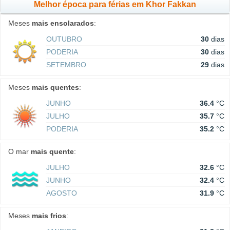
Melhor época para férias em Khor Fakkan
Meses
mais ensolarados
:
OUTUBRO
30
dias
PODERIA
30
dias
SETEMBRO
29
dias
Meses
mais quentes
:
JUNHO
36.4
°C
JULHO
35.7
°C
PODERIA
35.2
°C
O mar
mais quente
:
JULHO
32.6
°C
JUNHO
32.4
°C
AGOSTO
31.9
°C
Meses
mais frios
: