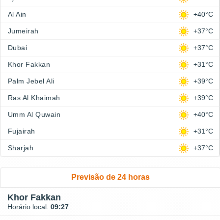
Al Ain
+40°C
Jumeirah
+37°C
Dubai
+37°C
Khor Fakkan
+31°C
Palm Jebel Ali
+39°C
Ras Al Khaimah
+39°C
Umm Al Quwain
+40°C
Fujairah
+31°C
Sharjah
+37°C
Previsão de 24 horas
Khor Fakkan
Horário local:
09:27