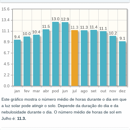
15.6
13.0
13.0
12.9
12.9
13.4
11.5
11.5
11.4
11.4
11.3
11.3
11.3
11.1
11.1
11.1
10.4
10.4
10.2
10.2
10.0
10.0
9.4
9.4
9.1
9.1
8.9
6.7
4.5
2.2
0.0
jan
fev
mar
abr
pod
jun
jul
ago
set
out
nov
dez
Este gráfico mostra o número médio de horas durante o dia em que
a luz solar pode atingir o solo. Depende da duração do dia e da
nebulosidade durante o dia. O número médio de horas de sol em
Julho é:
11.3.