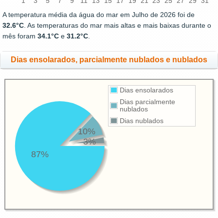
1
3
5
7
9
11
13
15
17
19
21
23
25
27
29
31
A temperatura média da água do mar em Julho de 2026 foi de
32.6°C
. As temperaturas do mar mais altas e mais baixas durante o
mês foram
34.1°C
e
31.2°C
.
Dias ensolarados, parcialmente nublados e nublados
Dias ensolarados
Dias parcialmente
nublados
Dias nublados
10%
3%
87%