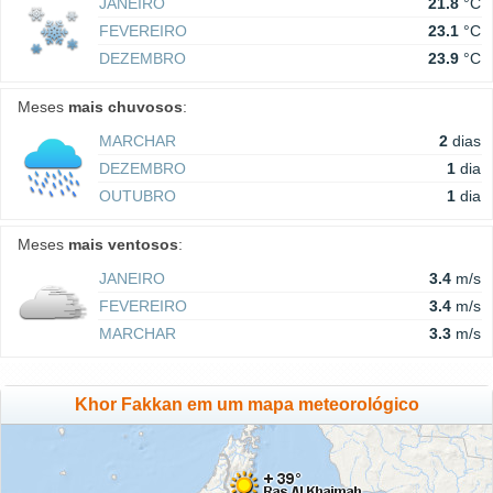
JANEIRO
21.8
°C
FEVEREIRO
23.1
°C
DEZEMBRO
23.9
°C
Meses
mais chuvosos
:
MARCHAR
2
dias
DEZEMBRO
1
dia
OUTUBRO
1
dia
Meses
mais ventosos
:
JANEIRO
3.4
m/s
FEVEREIRO
3.4
m/s
MARCHAR
3.3
m/s
Khor Fakkan em um mapa meteorológico