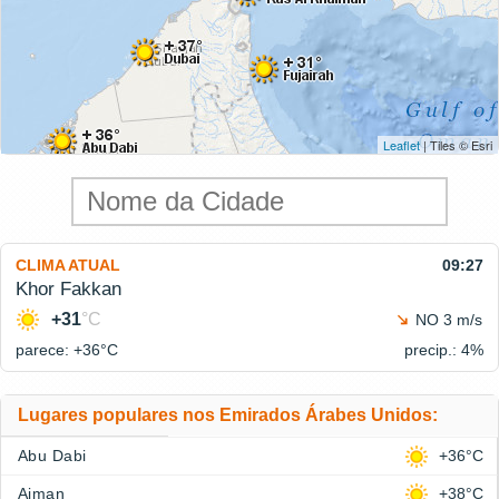
Leaflet
| Tiles © Esri
CLIMA ATUAL
09:27
Khor Fakkan
+31
°C
NO 3 m/s
parece: +36°
C
precip.: 4%
Lugares populares nos Emirados Árabes Unidos:
Abu Dabi
+36°C
Ajman
+38°C