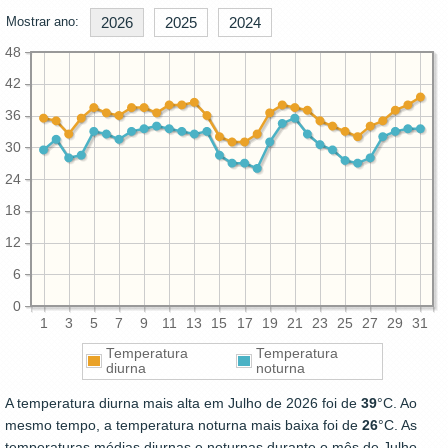
Mostrar ano:
2026
2025
2024
48
42
36
30
24
18
12
6
0
1
3
5
7
9
11
13
15
17
19
21
23
25
27
29
31
Temperatura
Temperatura
diurna
noturna
A temperatura diurna mais alta em Julho de 2026 foi de
39
°C. Ao
mesmo tempo, a temperatura noturna mais baixa foi de
26
°C. As
temperaturas médias diurnas e noturnas durante o mês de Julho