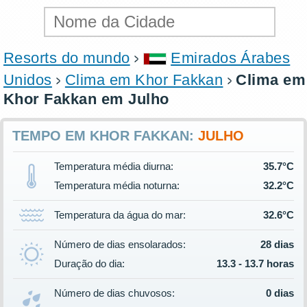
Resorts do mundo
Emirados Árabes
Unidos
Clima em Khor Fakkan
Clima em
Khor Fakkan em Julho
TEMPO EM KHOR FAKKAN:
JULHO
Temperatura média diurna:
35.7°C
Temperatura média noturna:
32.2°C
Temperatura da água do mar:
32.6°C
Número de dias ensolarados:
28 dias
Duração do dia:
13.3 - 13.7 horas
Número de dias chuvosos:
0 dias