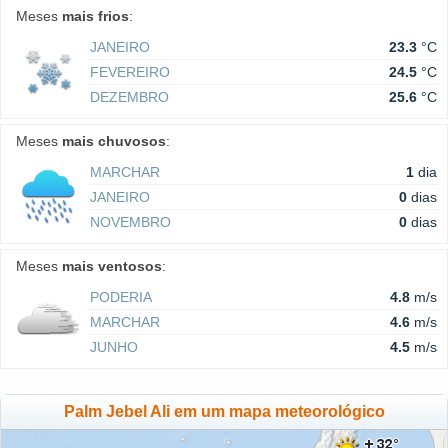
Meses
mais frios
:
JANEIRO
23.3
°C
FEVEREIRO
24.5
°C
DEZEMBRO
25.6
°C
Meses
mais chuvosos
:
MARCHAR
1
dia
JANEIRO
0
dias
NOVEMBRO
0
dias
Meses
mais ventosos
:
PODERIA
4.8
m/s
MARCHAR
4.6
m/s
JUNHO
4.5
m/s
Palm Jebel Ali em um mapa meteorológico