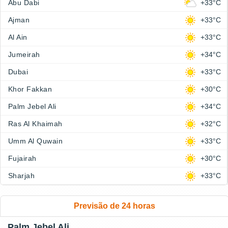
Abu Dabi
+33°C
Ajman
+33°C
Al Ain
+33°C
Jumeirah
+34°C
Dubai
+33°C
Khor Fakkan
+30°C
Palm Jebel Ali
+34°C
Ras Al Khaimah
+32°C
Umm Al Quwain
+33°C
Fujairah
+30°C
Sharjah
+33°C
Previsão de 24 horas
Palm Jebel Ali