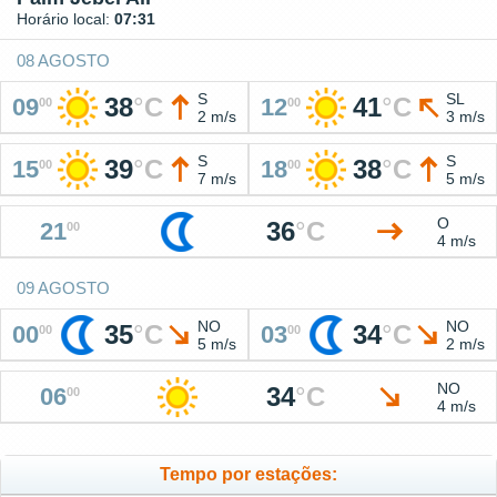
Horário local:
07:31
08 AGOSTO
S
SL
38
°
C
41
°
C
09
12
00
00
2 m/s
3 m/s
S
S
39
°
C
38
°
C
15
18
00
00
7 m/s
5 m/s
O
36
°
C
21
00
4 m/s
09 AGOSTO
NO
NO
35
°
C
34
°
C
00
03
00
00
5 m/s
2 m/s
NO
34
°
C
06
00
4 m/s
Tempo por estações: