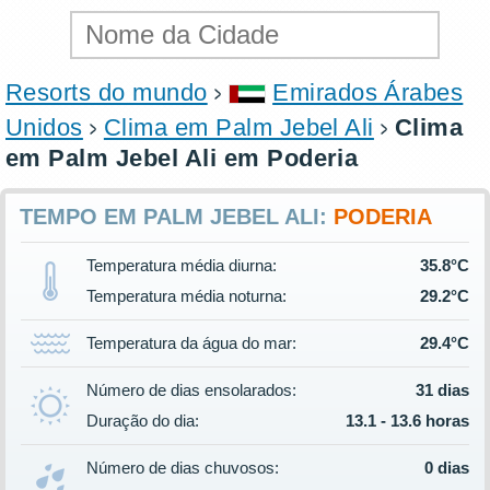
Resorts do mundo
Emirados Árabes
Unidos
Clima em Palm Jebel Ali
Clima
em Palm Jebel Ali em Poderia
TEMPO EM PALM JEBEL ALI:
PODERIA
Temperatura média diurna:
35.8°C
Temperatura média noturna:
29.2°C
Temperatura da água do mar:
29.4°C
Número de dias ensolarados:
31 dias
Duração do dia:
13.1 - 13.6 horas
Número de dias chuvosos:
0 dias