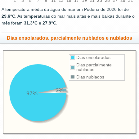
1
3
5
7
9
11
13
15
17
19
21
23
25
27
29
31
A temperatura média da água do mar em Poderia de 2026 foi de
29.6°C
. As temperaturas do mar mais altas e mais baixas durante o
mês foram
31.3°C
e
27.9°C
.
Dias ensolarados, parcialmente nublados e nublados
Dias ensolarados
Dias parcialmente
nublados
Dias nublados
3%
97%