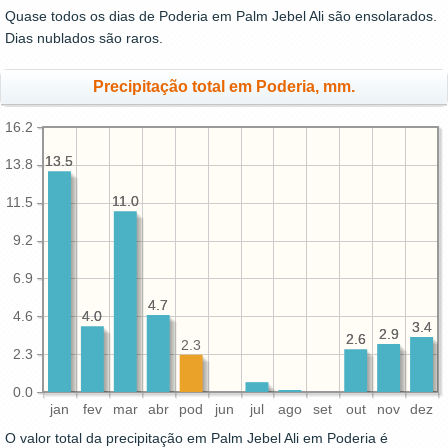
Quase todos os dias de Poderia em Palm Jebel Ali são ensolarados.
Dias nublados são raros.
Precipitação total em Poderia, mm.
16.2
13.5
13.5
13.8
11.0
11.0
11.5
9.2
6.9
4.7
4.7
4.6
4.0
4.0
3.4
3.4
2.9
2.9
2.6
2.6
2.3
2.3
0.0
jan
fev
mar
abr
pod
jun
jul
ago
set
out
nov
dez
O valor total da precipitação em Palm Jebel Ali em Poderia é