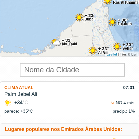
Leaflet
| Tiles © Esri
CLIMA ATUAL
07:31
Palm Jebel Ali
+34
°C
NO 4 m/s
parece: +35°
C
precip.: 1%
Lugares populares nos Emirados Árabes Unidos: