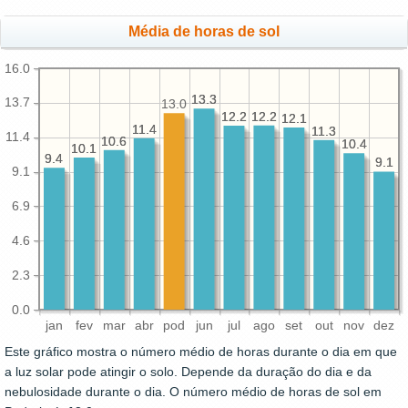
Média de horas de sol
16.0
13.3
13.3
13.7
13.0
12.2
12.2
12.2
12.2
12.1
12.1
11.4
11.4
11.3
11.3
11.4
10.6
10.6
10.4
10.4
10.1
10.1
9.4
9.4
9.1
9.1
9.1
6.9
4.6
2.3
0.0
jan
fev
mar
abr
pod
jun
jul
ago
set
out
nov
dez
Este gráfico mostra o número médio de horas durante o dia em que
a luz solar pode atingir o solo. Depende da duração do dia e da
nebulosidade durante o dia. O número médio de horas de sol em