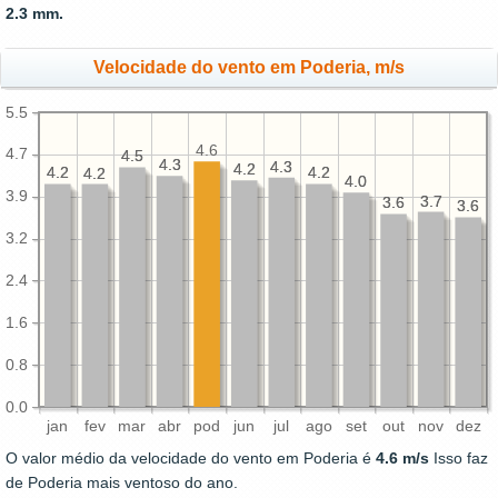
2.3 mm.
Velocidade do vento em Poderia, m/s
5.5
4.6
4.7
4.5
4.5
4.3
4.3
4.3
4.3
4.2
4.2
4.2
4.2
4.2
4.2
4.2
4.2
4.0
4.0
3.9
3.7
3.7
3.6
3.6
3.6
3.6
3.2
2.4
1.6
0.8
0.0
jan
fev
mar
abr
pod
jun
jul
ago
set
out
nov
dez
O valor médio da velocidade do vento em Poderia é
4.6 m/s
Isso faz
de Poderia mais ventoso do ano.