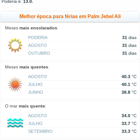
Poderia é:
13.0.
Melhor época para férias em Palm Jebel Ali
Meses
mais ensolarados
:
PODERIA
31
dias
AGOSTO
31
dias
OUTUBRO
31
dias
Meses
mais quentes
:
AGOSTO
40.3
°C
JULHO
40.1
°C
JUNHO
38.8
°C
O mar
mais quente
:
AGOSTO
34.0
°C
JULHO
33.7
°C
SETEMBRO
33.3
°C