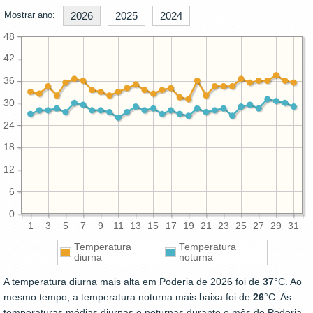
Mostrar ano:
2026
2025
2024
48
42
36
30
24
18
12
6
0
1
3
5
7
9
11
13
15
17
19
21
23
25
27
29
31
Temperatura
Temperatura
diurna
noturna
A temperatura diurna mais alta em Poderia de 2026 foi de
37
°C. Ao
mesmo tempo, a temperatura noturna mais baixa foi de
26
°C. As
temperaturas médias diurnas e noturnas durante o mês de Poderia